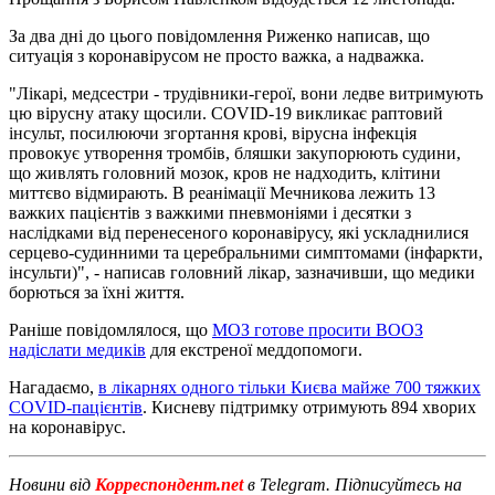
За два дні до цього повідомлення Риженко написав, що
ситуація з коронавірусом не просто важка, а надважка.
"Лікарі, медсестри - трудівники-герої, вони ледве витримують
цю вірусну атаку щосили. COVID-19 викликає раптовий
інсульт, посилюючи згортання крові, вірусна інфекція
провокує утворення тромбів, бляшки закупорюють судини,
що живлять головний мозок, кров не надходить, клітини
миттєво відмирають. В реанімації Мечникова лежить 13
важких пацієнтів з важкими пневмоніями і десятки з
наслідками від перенесеного коронавірусу, які ускладнилися
серцево-судинними та церебральними симптомами (інфаркти,
інсульти)", - написав головний лікар, зазначивши, що медики
борються за їхні життя.
Раніше повідомлялося, що
МОЗ готове просити ВООЗ
надіслати медиків
для екстреної меддопомоги.
Нагадаємо,
в лікарнях одного тільки Києва майже 700 тяжких
COVID-пацієнтів
. Кисневу підтримку отримують 894 хворих
на коронавірус.
Новини від
Корреспондент.net
в Telegram. Підписуйтесь на