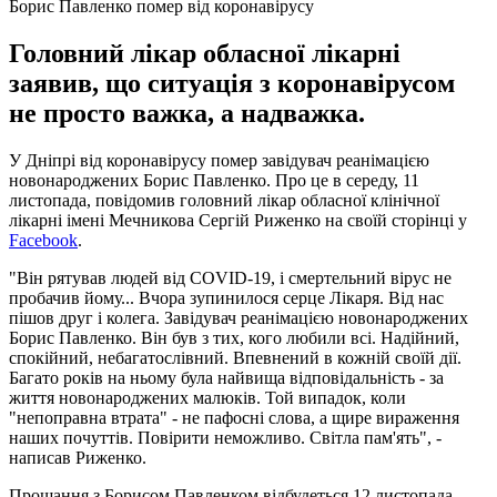
Борис Павленко помер від коронавірусу
Головний лікар обласної лікарні
заявив, що ситуація з коронавірусом
не просто важка, а надважка.
У Дніпрі від коронавірусу помер завідувач реанімацією
новонароджених Борис Павленко. Про це в середу, 11
листопада, повідомив головний лікар обласної клінічної
лікарні імені Мечникова Сергій Риженко на своїй сторінці у
Facebook
.
"Він рятував людей від COVID-19, і смертельний вірус не
пробачив йому... Вчора зупинилося серце Лікаря. Від нас
пішов друг і колега. Завідувач реанімацією новонароджених
Борис Павленко. Він був з тих, кого любили всі. Надійний,
спокійний, небагатослівний. Впевнений в кожній своїй дії.
Багато років на ньому була найвища відповідальність - за
життя новонароджених малюків. Той випадок, коли
"непоправна втрата" - не пафосні слова, а щире вираження
наших почуттів. Повірити неможливо. Світла пам'ять", -
написав Риженко.
Прощання з Борисом Павленком відбудеться 12 листопада.