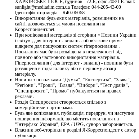
ХАРКІВСЬКЕ ШОСЕ, будинок 172-Б, офіс 208/1 E-mail:
sunlight@mediadim.com.ua
Телефон: 044-205-43-00
Ідентифікатор медіа – R40-06068
Використання будь-яких матеріалів, розміщених на
сайті, дозволяється за умови посилання на
Корреспондент.net.
При копіюванні матеріалів зі сторінки « Новини України
і світу» , для інтернет - видань - обов'язкове пряме
відкрите для пошукових систем гіперпосилання .
Посилання має бути розміщена в незалежності від
повного або часткового використання матеріалів.
Гіперпосилання ( для інтернет - видань) - повинна бути
розміщена в підзаголовку або в першому абзаці
матеріалу.
Новини з позначками "Думка", "Експертиза", "Заява",
"Регіони", "Гроші", "Влада", "Вибори", "Тест-драйв",
"Спецпроекти", "Промо" публікуються на правах
реклами.
Розділ Спецпроекти створюється спільно з
комерційними партнерами.
Будь яке копіювання, публікація, передрук, чи наступне
поширення інформації, що містить посилання на
"Інтерфакс-Україна", EPA / UPG, суворо забороняється.
Власник веб-сторінки в розділі Я-Корреспондент є автор
публікації.