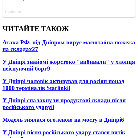
ЧИТАЙТЕ ТАКОЖ
Атака РФ: під Дніпром вирує масштабна пожежа
на складах
27
У Дніпрі знайомі жорстоко "вибивали" у хлопця
неіснуючий борг
9
У Дніпрі чоловік активував для росіян понад
1000 терміналів Starlink
8
У Дніпрі спалахнули продуктові склади після
російського удару
8
Модель знялася оголеною на мосту в Дніпрі
6
У Дніпрі після російського удару стався витік