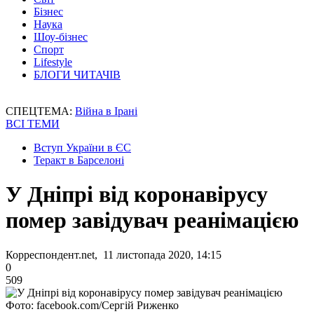
Бізнес
Наука
Шоу-бізнес
Спорт
Lifestyle
БЛОГИ ЧИТАЧІВ
СПЕЦТЕМА:
Війна в Ірані
ВСІ ТЕМИ
Вступ України в ЄС
Теракт в Барселоні
У Дніпрі від коронавірусу
помер завідувач реанімацією
Корреспондент.net, 11 листопада 2020, 14:15
0
509
Фото: facebook.com/Сергій Риженко