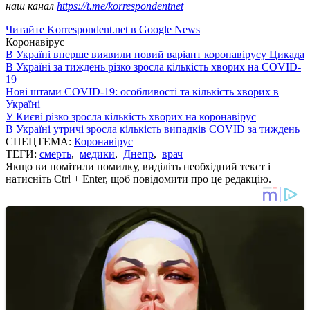
наш канал
https://t.me/korrespondentnet
Читайте Korrespondent.net в Google News
Коронавірус
В Україні вперше виявили новий варіант коронавірусу Цикада
В Україні за тиждень різко зросла кількість хворих на COVID-
19
Нові штами COVID-19: особливості та кількість хворих в
Україні
У Києві різко зросла кількість хворих на коронавірус
В Україні утричі зросла кількість випадків COVID за тиждень
СПЕЦТЕМА:
Коронавірус
ТЕГИ:
смерть
,
медики
,
Днепр
,
врач
Якщо ви помітили помилку, виділіть необхідний текст і
натисніть Ctrl + Enter, щоб повідомити про це редакцію.