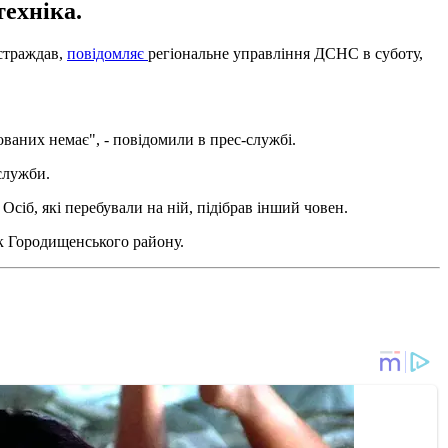
техніка.
остраждав,
повідомляє
регіональне управління ДСНС в суботу,
ваних немає", - повідомили в прес-службі.
 служби.
 Осіб, які перебували на ній, підібрав інший човен.
вок Городищенського району.