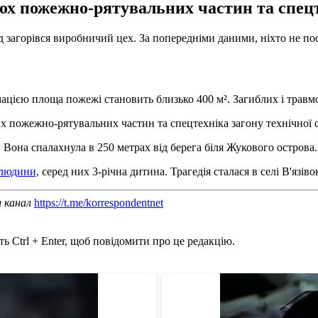
ьох пожежно-рятувальних частин та спец
д загорівся виробничий цех. За попередніми даними, ніхто не п
цією площа пожежі становить близько 400 м². Загиблих і травмо
вних пожежно-рятувальних частин та спецтехніка загону технічної
. Вона спалахнула в 250 метрах від берега біля Жукового острова.
 людини,
серед них 3-річна дитина. Трагедія сталася в селі В'язі
ш канал
https://t.me/korrespondentnet
ь Ctrl + Enter, щоб повідомити про це редакцію.