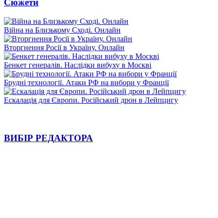
Сюжети
Війна на Близькому Сході. Онлайн
Вторгнення Росії в Україну. Онлайн
Бенкет генералів. Наслідки вибуху в Москві
Брудні технології. Атаки РФ на вибори у Франції
Ескалація для Європи. Російський дрон в Лейпцигу
ВИБІР РЕДАКТОРА