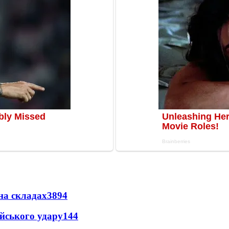
на складах
3894
ійського удару
144