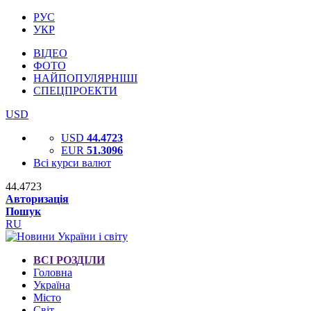
РУС
УКР
ВІДЕО
ФОТО
НАЙПОПУЛЯРНІШІ
СПЕЦПРОЕКТИ
USD
USD
44.4723
EUR
51.3096
Всі курси валют
44.4723
Авторизація
Пошук
RU
ВСІ РОЗДІЛИ
Головна
Україна
Місто
Світ