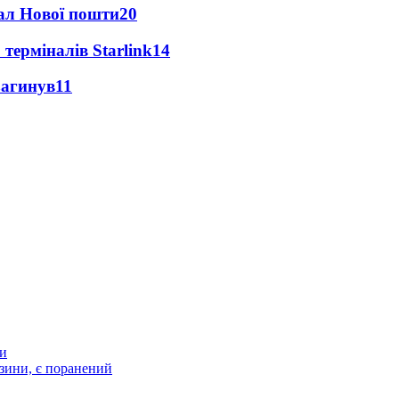
нал Нової пошти
20
 терміналів Starlink
14
загинув
11
ти
зини, є поранений