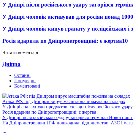
У Дніпрі після російського удару загорівся термі
У Дніпрі чоловік активував для росіян понад 1000
У Дніпрі чоловік кинув гранату у поліцейських і 
Росія вдарила по Дніпропетровщині: є жертва
10
Читати коментарі
Дніпро
Останні
Популярні
Коментовані
Атака РФ: під Дніпром вирує масштабна пожежа на складах
У Дніпрі спалахнули продуктові склади після російського удару
Росія вдарила по Дніпропетровщині: є жертва
У Дніпрі після російського удару загорівся термінал Нової пош
На Дніпропетровщині РФ пошкодила підприємство, АЗС і мага