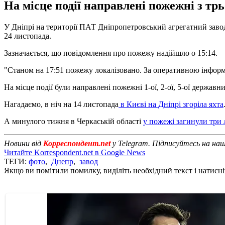
На місце події направлені пожежні з тр
У Дніпрі на території ПАТ Дніпропетровський агрегатний заво
24 листопада.
Зазначається, що повідомлення про пожежу надійшло о 15:14.
"Станом на 17:51 пожежу локалізовано. За оперативною інформа
На місце події були направлені пожежні 1-ої, 2-ої, 5-ої держа
Нагадаємо, в ніч на 14 листопада
в Києві на Дніпрі згоріла яхта
А минулого тижня в Черкаській області
у пожежі загинули три
Новини від
Корреспондент.net
у Telegram. Підписуйтесь на на
Читайте Korrespondent.net в Google News
ТЕГИ:
фото
,
Днепр
,
завод
Якщо ви помітили помилку, виділіть необхідний текст і натисніт