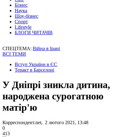
Бізнес
Наука
Шоу-бізнес
Спорт
Lifestyle
БЛОГИ ЧИТАЧІВ
СПЕЦТЕМА:
Війна в Ірані
ВСІ ТЕМИ
Вступ України в ЄС
Теракт в Барселоні
У Дніпрі зникла дитина,
народжена сурогатною
матір'ю
Корреспондент.net, 2 лютого 2021, 13:48
0
413