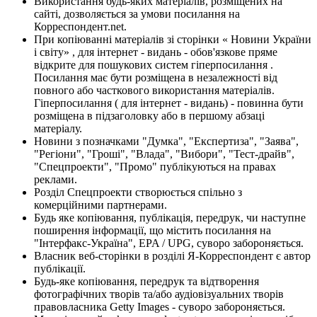
Використання будь-яких матеріалів, розміщених на
сайті, дозволяється за умови посилання на
Корреспондент.net.
При копіюванні матеріалів зі сторінки « Новини України
і світу» , для інтернет - видань - обов'язкове пряме
відкрите для пошукових систем гіперпосилання .
Посилання має бути розміщена в незалежності від
повного або часткового використання матеріалів.
Гіперпосилання ( для інтернет - видань) - повинна бути
розміщена в підзаголовку або в першому абзаці
матеріалу.
Новини з позначками "Думка", "Експертиза", "Заява",
"Регіони", "Гроші", "Влада", "Вибори", "Тест-драйв",
"Спецпроекти", "Промо" публікуються на правах
реклами.
Розділ Спецпроекти створюється спільно з
комерційними партнерами.
Будь яке копіювання, публікація, передрук, чи наступне
поширення інформації, що містить посилання на
"Інтерфакс-Україна", EPA / UPG, суворо забороняється.
Власник веб-сторінки в розділі Я-Корреспондент є автор
публікації.
Будь-яке копіювання, передрук та відтворення
фотографічних творів та/або аудіовізуальних творів
правовласника Getty Images - суворо забороняється.