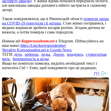
застряглу швидку
. У жінки вдома почалися передчасні пологи,
але викликана швидка допомога нібито застрягла в сніжному
заторі.
Також повідомлялося, що в Рівненській області
померли хвора
на COVID-19 породілля і її дитина
. Стан жінки погіршився, і
медики вирішили зробити кесарів розтин. Згодом дитина не
вижила, а потім померла і сама породілля.
Новини від
Корреспондент.net
в Telegram. Підписуйтесь на
наш канал
https://t.me/korrespondentnet
Читайте Korrespondent.net в Google News
ТЕГИ:
дети
,
ребенок
,
роды
,
Днепр
,
младенец
,
суррогатная
мать
,
беременность и роды
Якщо ви помітили помилку, виділіть необхідний текст і
натисніть Ctrl + Enter, щоб повідомити про це редакцію.