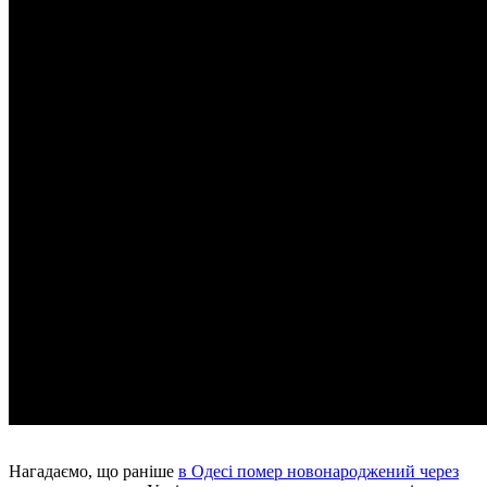
Нагадаємо, що раніше
в Одесі помер новонароджений через