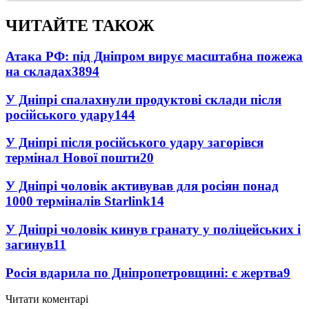
ЧИТАЙТЕ ТАКОЖ
Атака РФ: під Дніпром вирує масштабна пожежа
на складах
3894
У Дніпрі спалахнули продуктові склади після
російського удару
144
У Дніпрі після російського удару загорівся
термінал Нової пошти
20
У Дніпрі чоловік активував для росіян понад
1000 терміналів Starlink
14
У Дніпрі чоловік кинув гранату у поліцейських і
загинув
11
Росія вдарила по Дніпропетровщині: є жертва
9
Читати коментарі