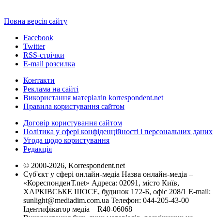
Повна версія сайту
Facebook
Twitter
RSS-стрічки
E-mail розсилка
Контакти
Реклама на сайті
Використання матеріалів korrespondent.net
Правила користування сайтом
Договір користування сайтом
Політика у сфері конфіденційності і персональних даних
Угода щодо користування
Редакція
© 2000-2026, Korrespondent.net
Суб'єкт у сфері онлайн-медіа Назва онлайн-медіа –
«КореспонденТ.net» Адреса: 02091, місто Київ,
ХАРКІВСЬКЕ ШОСЕ, будинок 172-Б, офіс 208/1 E-mail:
sunlight@mediadim.com.ua
Телефон: 044-205-43-00
Ідентифікатор медіа – R40-06068