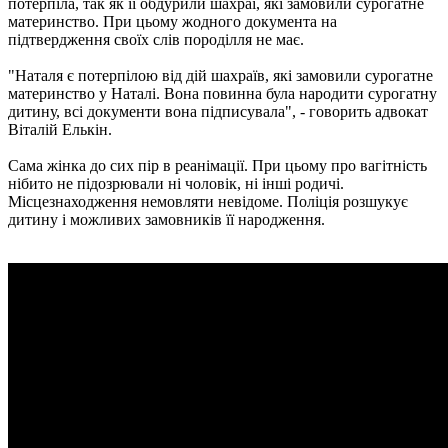
потерпіла, так як її обдурили шахраї, які замовили сурогатне
материнство. При цьому жодного документа на
підтвердження своїх слів породілля не має.
"Наталя є потерпілою від дій шахраїв, які замовили сурогатне
материнство у Наталі. Вона повинна була народити сурогатну
дитину, всі документи вона підписувала", - говорить адвокат
Віталій Елькін.
Сама жінка до сих пір в реанімації. При цьому про вагітність
нібито не підозрювали ні чоловік, ні інші родичі.
Місцезнаходження немовляти невідоме. Поліція розшукує
дитину і можливих замовників її народження.