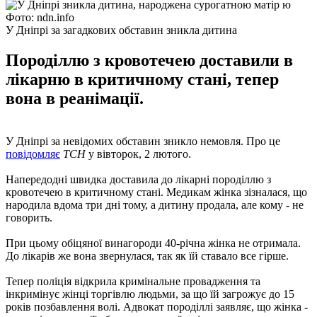
Фото: ndn.info
У Дніпрі за загадкових обставин зникла дитина
Породіллю з кровотечею доставили в
лікарню в критичному стані, тепер
вона в реанімації.
У Дніпрі за невідомих обставин зникло немовля. Про це
повідомляє
ТСН
у вівторок, 2 лютого.
Напередодні швидка доставила до лікарні породіллю з
кровотечею в критичному стані. Медикам жінка зізналася, що
народила вдома три дні тому, а дитину продала, але кому - не
говорить.
При цьому обіцяної винагороди 40-річна жінка не отримала.
До лікарів же вона звернулася, так як їй ставало все гірше.
Тепер поліція відкрила кримінальне провадження та
інкримінує жінці торгівлю людьми, за що їй загрожує до 15
років позбавлення волі. Адвокат породіллі заявляє, що жінка -