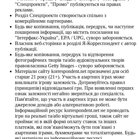
"Спецпроекти", "Промо" публікуються на правах
реклами.
Розділ Спецпроекти створюється спільно з
комерційними партнерами.
Будь яке копіювання, публікація, передрук, чи наступне
поширення інформації, що містить посилання на
"Інтерфакс-Україна", EPA / UPG, суворо забороняється.
Власник веб-сторінки в розділі Я-Корреспондент є автор
публікації.
Будь-яке копіювання, передрук та відтворення
фотографічних творів та/або аудіовізуальних творів
правовласника Getty Images - суворо забороняється.
Матеріали сайту korrespondent.net призначені для осіб
старше 21 року (21+). Участь в азартних іграх може
викликати ігрову залежність. Дотримуйтесь правил
(принципів) відповідальної гри. При виявленні перших
ознак залежності негайно зверніться до спеціаліста.
Пам'ятайте, що участь в азартних іграх не може бути
джерелом доходів або альтернативою роботі.
Інформаційний ресурс korrespondent.net не проводить
ігри на реальні та/або віртуальні гроші, також сайт не
приймає ні в якій формі оплату ставок та інших
платежів, які пов’язані/можуть бути пов’язані з
азартними іграми, букмекерами чи тоталізаторами. Будь-
які матеріали на інформаційному ресурсі