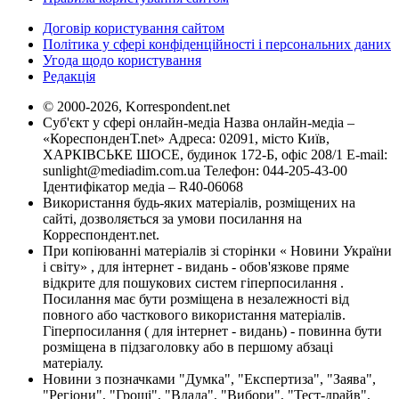
Договір користування сайтом
Політика у сфері конфіденційності і персональних даних
Угода щодо користування
Редакція
© 2000-2026, Korrespondent.net
Суб'єкт у сфері онлайн-медіа Назва онлайн-медіа –
«КореспонденТ.net» Адреса: 02091, місто Київ,
ХАРКІВСЬКЕ ШОСЕ, будинок 172-Б, офіс 208/1 E-mail:
sunlight@mediadim.com.ua
Телефон: 044-205-43-00
Ідентифікатор медіа – R40-06068
Використання будь-яких матеріалів, розміщених на
сайті, дозволяється за умови посилання на
Корреспондент.net.
При копіюванні матеріалів зі сторінки « Новини України
і світу» , для інтернет - видань - обов'язкове пряме
відкрите для пошукових систем гіперпосилання .
Посилання має бути розміщена в незалежності від
повного або часткового використання матеріалів.
Гіперпосилання ( для інтернет - видань) - повинна бути
розміщена в підзаголовку або в першому абзаці
матеріалу.
Новини з позначками "Думка", "Експертиза", "Заява",
"Регіони", "Гроші", "Влада", "Вибори", "Тест-драйв",