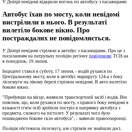
У Дніпрі невідомі відкрили вогонь по автобусу з пасажирами
Автобус їхав по мосту, коли невідомі
вистрілили в нього. В результаті
вилетіло бокове вікно. Про
постраждалих не повідомляється.
У Дніпрі невідомі стріляли в автобус з пасажирами. Про це з
посиланням на патрульну поліцію регіону
повідомляє
ТСН.uа
в понеділок, 19 липня.
Інцидент стався в суботу, 17 липня, - водій рухався по
Центральному мосту, коли в автобус маршруту 124-а з боку
лісосмуги на лівому березі стріляли невідомі. В авто вилетіло
бокове вікно.
"Прибувши на місце, виявили транспортний засіб і водія. Він
пояснив, що, коли рухався по мосту, з правого боку невідомі в
кількості п'яти осіб зробили постріл в напрямку автобуса з
предмета, схожого на пістолет. У результаті чого було
пошкоджено бокове скло автобуса", - заявили правоохоронці.
Поліція обстежила лісосмугу, але cтрілків не знайшли досі.