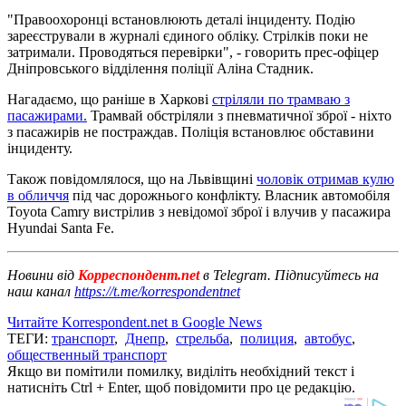
"Правоохоронці встановлюють деталі інциденту. Подію
зареєстрували в журналі єдиного обліку. Стрілків поки не
затримали. Проводяться перевірки", - говорить прес-офіцер
Дніпровського відділення поліції Аліна Стадник.
Нагадаємо, що раніше в Харкові
стріляли по трамваю з
пасажирами.
Трамвай обстріляли з пневматичної зброї - ніхто
з пасажирів не постраждав. Поліція встановлює обставини
інциденту.
Також повідомлялося, що на Львівщині
чоловік отримав кулю
в обличчя
під час дорожнього конфлікту. Власник автомобіля
Toyota Camry вистрілив з невідомої зброї і влучив у пасажира
Hyundai Santa Fe.
Новини від
Корреспондент.net
в Telegram. Підписуйтесь на
наш канал
https://t.me/korrespondentnet
Читайте Korrespondent.net в Google News
ТЕГИ:
транспорт
,
Днепр
,
стрельба
,
полиция
,
автобус
,
общественный транспорт
Якщо ви помітили помилку, виділіть необхідний текст і
натисніть Ctrl + Enter, щоб повідомити про це редакцію.