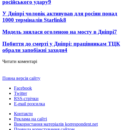
російського удару
9
У Дніпрі чоловік активував для росіян понад
1000 терміналів Starlink
8
Модель знялася оголеною на мосту в Дніпрі
7
Побиття до смерті у Дніпрі: працівникам ТЦК
обрали запобіжні заходи
4
Читати коментарі
Повна версія сайту
Facebook
Twitter
RSS-стрічки
E-mail розсилка
Контакти
Реклама на сайті
Використання матеріалів korrespondent.net
Правила користування сайтом