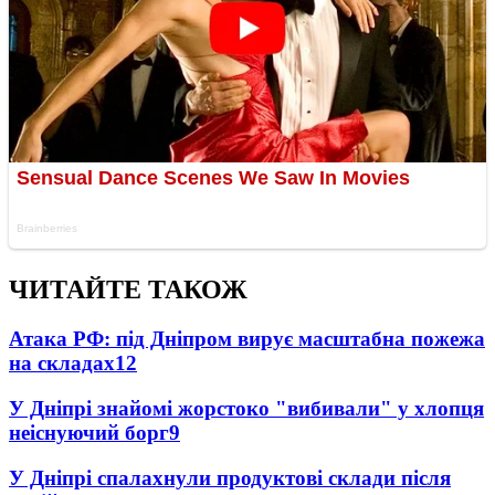
ЧИТАЙТЕ ТАКОЖ
Атака РФ: під Дніпром вирує масштабна пожежа
на складах
12
У Дніпрі знайомі жорстоко "вибивали" у хлопця
неіснуючий борг
9
У Дніпрі спалахнули продуктові склади після