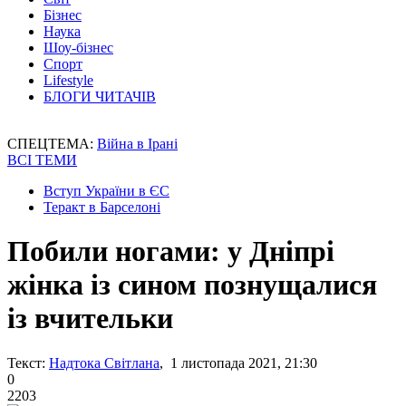
Бізнес
Наука
Шоу-бізнес
Спорт
Lifestyle
БЛОГИ ЧИТАЧІВ
СПЕЦТЕМА:
Війна в Ірані
ВСІ ТЕМИ
Вступ України в ЄС
Теракт в Барселоні
Побили ногами: у Дніпрі
жінка із сином познущалися
із вчительки
Текст:
Надтока Світлана
, 1 листопада 2021, 21:30
0
2203