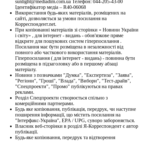
sunlight@mediadim.com.ua
Телефон: 044-205-43-00
Ідентифікатор медіа – R40-06068
Використання будь-яких матеріалів, розміщених на
сайті, дозволяється за умови посилання на
Корреспондент.net.
При копіюванні матеріалів зі сторінки « Новини України
і світу» , для інтернет - видань - обов'язкове пряме
відкрите для пошукових систем гіперпосилання .
Посилання має бути розміщена в незалежності від
повного або часткового використання матеріалів.
Гіперпосилання ( для інтернет - видань) - повинна бути
розміщена в підзаголовку або в першому абзаці
матеріалу.
Новини з позначками "Думка", "Експертиза", "Заява",
"Регіони", "Гроші", "Влада", "Вибори", "Тест-драйв",
"Спецпроекти", "Промо" публікуються на правах
реклами.
Розділ Спецпроекти створюється спільно з
комерційними партнерами.
Будь яке копіювання, публікація, передрук, чи наступне
поширення інформації, що містить посилання на
"Інтерфакс-Україна", EPA / UPG, суворо забороняється.
Власник веб-сторінки в розділі Я-Корреспондент є автор
публікації.
Будь-яке копіювання, передрук та відтворення