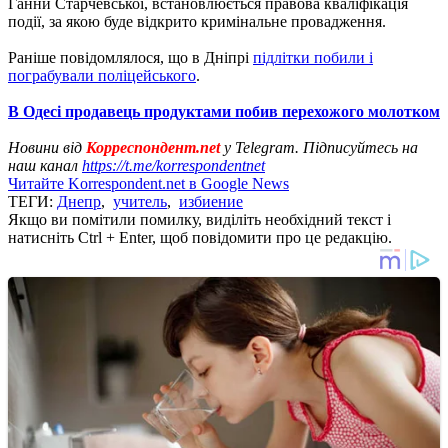
Ганни Старчевської, встановлюється правова кваліфікація
події, за якою буде відкрито кримінальне провадження.
Раніше повідомлялося, що в Дніпрі
підлітки побили і
пограбували поліцейського
.
В Одесі продавець продуктами побив перехожого молотком
Новини від
Корреспондент.net
у Telegram. Підписуйтесь на
наш канал
https://t.me/korrespondentnet
Читайте Korrespondent.net в Google News
ТЕГИ:
Днепр
,
учитель
,
избиение
Якщо ви помітили помилку, виділіть необхідний текст і
натисніть Ctrl + Enter, щоб повідомити про це редакцію.