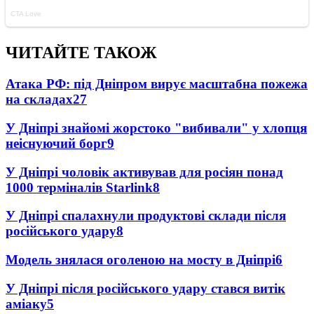
ЧИТАЙТЕ ТАКОЖ
Атака РФ: під Дніпром вирує масштабна пожежа
на складах
27
У Дніпрі знайомі жорстоко "вибивали" у хлопця
неіснуючий борг
9
У Дніпрі чоловік активував для росіян понад
1000 терміналів Starlink
8
У Дніпрі спалахнули продуктові склади після
російського удару
8
Модель знялася оголеною на мосту в Дніпрі
6
У Дніпрі після російського удару стався витік
аміаку
5