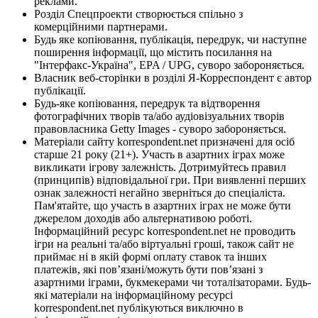
реклами.
Розділ Спецпроекти створюється спільно з
комерційними партнерами.
Будь яке копіювання, публікація, передрук, чи наступне
поширення інформації, що містить посилання на
"Інтерфакс-Україна", EPA / UPG, суворо забороняється.
Власник веб-сторінки в розділі Я-Корреспондент є автор
публікації.
Будь-яке копіювання, передрук та відтворення
фотографічних творів та/або аудіовізуальних творів
правовласника Getty Images - суворо забороняється.
Матеріали сайту korrespondent.net призначені для осіб
старше 21 року (21+). Участь в азартних іграх може
викликати ігрову залежність. Дотримуйтесь правил
(принципів) відповідальної гри. При виявленні перших
ознак залежності негайно зверніться до спеціаліста.
Пам'ятайте, що участь в азартних іграх не може бути
джерелом доходів або альтернативою роботі.
Інформаційний ресурс korrespondent.net не проводить
ігри на реальні та/або віртуальні гроші, також сайт не
приймає ні в якій формі оплату ставок та інших
платежів, які пов’язані/можуть бути пов’язані з
азартними іграми, букмекерами чи тоталізаторами. Будь-
які матеріали на інформаційному ресурсі
korrespondent.net публікуються виключно в