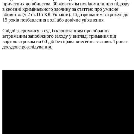
причетних до вбивства. 30 жовтня їм повідомили про підозру
в скоєнні кримінального злочину за статтею про умисне
вбивство (ч.2 ст.115 КК України). Підозрюваним загрожує до
15 років позбавлення волі або довічне ув'язнення.
Слідчі звернулися в суд із клопотанням про обрання
затриманим запобіжного заходу у вигляді тримання під
вартою строком на 60 діб без права внесення застави. Триває
досудове розслідування.