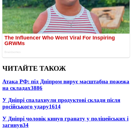
ЧИТАЙТЕ ТАКОЖ
Атака РФ: під Дніпром вирує масштабна пожежа
на складах
3886
У Дніпрі спалахнули продуктові склади після
російського удару
1614
У Дніпрі чоловік кинув гранату у поліцейських і
загинув
34