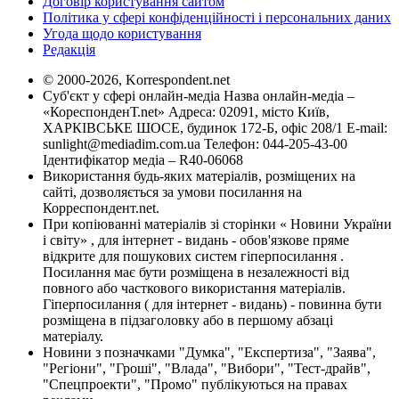
Договір користування сайтом
Політика у сфері конфіденційності і персональних даних
Угода щодо користування
Редакція
© 2000-2026, Korrespondent.net
Суб'єкт у сфері онлайн-медіа Назва онлайн-медіа –
«КореспонденТ.net» Адреса: 02091, місто Київ,
ХАРКІВСЬКЕ ШОСЕ, будинок 172-Б, офіс 208/1 E-mail:
sunlight@mediadim.com.ua
Телефон: 044-205-43-00
Ідентифікатор медіа – R40-06068
Використання будь-яких матеріалів, розміщених на
сайті, дозволяється за умови посилання на
Корреспондент.net.
При копіюванні матеріалів зі сторінки « Новини України
і світу» , для інтернет - видань - обов'язкове пряме
відкрите для пошукових систем гіперпосилання .
Посилання має бути розміщена в незалежності від
повного або часткового використання матеріалів.
Гіперпосилання ( для інтернет - видань) - повинна бути
розміщена в підзаголовку або в першому абзаці
матеріалу.
Новини з позначками "Думка", "Експертиза", "Заява",
"Регіони", "Гроші", "Влада", "Вибори", "Тест-драйв",
"Спецпроекти", "Промо" публікуються на правах