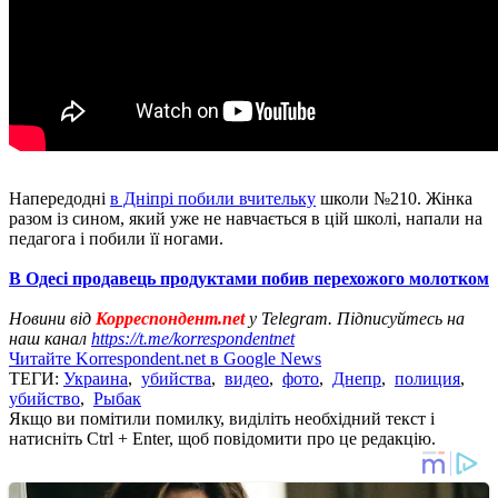
Напередодні
в Дніпрі побили вчительку
школи №210. Жінка
разом із сином, який уже не навчається в цій школі, напали на
педагога і побили її ногами.
В Одесі продавець продуктами побив перехожого молотком
Новини від
Корреспондент.net
у Telegram. Підписуйтесь на
наш канал
https://t.me/korrespondentnet
Читайте Korrespondent.net в Google News
ТЕГИ:
Украина
,
убийства
,
видео
,
фото
,
Днепр
,
полиция
,
убийство
,
Рыбак
Якщо ви помітили помилку, виділіть необхідний текст і
натисніть Ctrl + Enter, щоб повідомити про це редакцію.