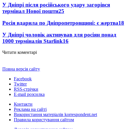
У Дніпрі після російського удару загорівся
термінал Нової пошти
25
Росія вдарила по Дніпропетровщині: є жертва
18
У Дніпрі чоловік активував для росіян понад
1000 терміналів Starlink
16
Читати коментарі
Повна версія сайту
Facebook
Twitter
RSS-стрічки
E-mail розсилка
Контакти
Реклама на сайті
Використання матеріалів korrespondent.net
Правила користування сайтом