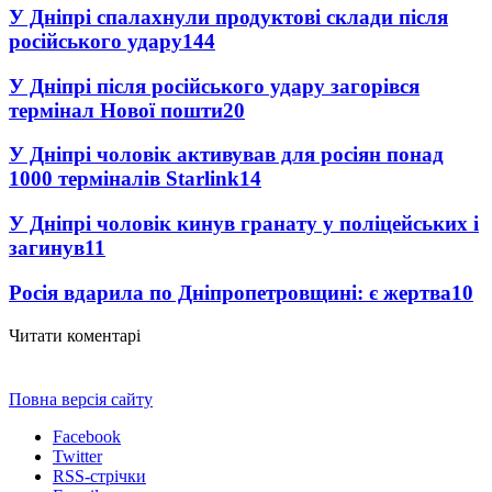
У Дніпрі спалахнули продуктові склади після
російського удару
144
У Дніпрі після російського удару загорівся
термінал Нової пошти
20
У Дніпрі чоловік активував для росіян понад
1000 терміналів Starlink
14
У Дніпрі чоловік кинув гранату у поліцейських і
загинув
11
Росія вдарила по Дніпропетровщині: є жертва
10
Читати коментарі
Повна версія сайту
Facebook
Twitter
RSS-стрічки