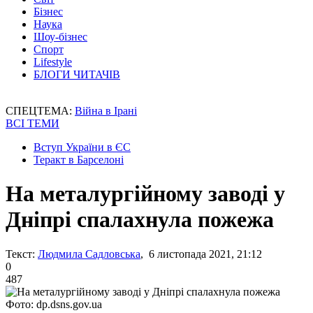
Бізнес
Наука
Шоу-бізнес
Спорт
Lifestyle
БЛОГИ ЧИТАЧІВ
СПЕЦТЕМА:
Війна в Ірані
ВСІ ТЕМИ
Вступ України в ЄС
Теракт в Барселоні
На металургійному заводі у
Дніпрі спалахнула пожежа
Текст:
Людмила Садловська
, 6 листопада 2021, 21:12
0
487
Фото: dp.dsns.gov.ua