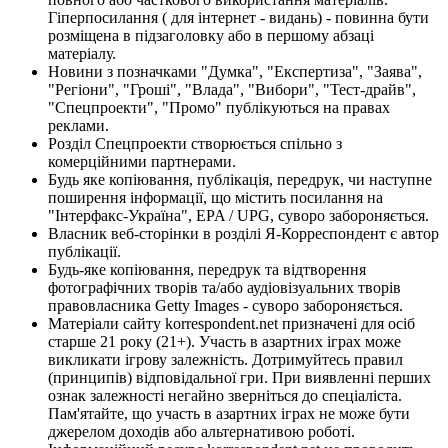
Гіперпосилання ( для інтернет - видань) - повинна бути
розміщена в підзаголовку або в першому абзаці
матеріалу.
Новини з позначками "Думка", "Експертиза", "Заява",
"Регіони", "Гроші", "Влада", "Вибори", "Тест-драйв",
"Спецпроекти", "Промо" публікуються на правах
реклами.
Розділ Спецпроекти створюється спільно з
комерційними партнерами.
Будь яке копіювання, публікація, передрук, чи наступне
поширення інформації, що містить посилання на
"Інтерфакс-Україна", EPA / UPG, суворо забороняється.
Власник веб-сторінки в розділі Я-Корреспондент є автор
публікації.
Будь-яке копіювання, передрук та відтворення
фотографічних творів та/або аудіовізуальних творів
правовласника Getty Images - суворо забороняється.
Матеріали сайту korrespondent.net призначені для осіб
старше 21 року (21+). Участь в азартних іграх може
викликати ігрову залежність. Дотримуйтесь правил
(принципів) відповідальної гри. При виявленні перших
ознак залежності негайно зверніться до спеціаліста.
Пам'ятайте, що участь в азартних іграх не може бути
джерелом доходів або альтернативою роботі.