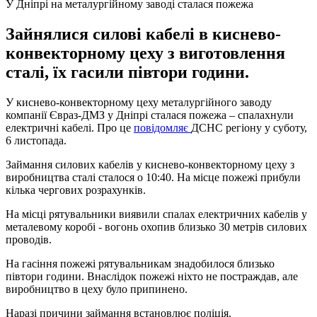
У Дніпрі на металургійному заводі сталася пожежа
Зайнялися силові кабелі в киснево-
конвекторному цеху з виготовлення
сталі, їх гасили півтори години.
У киснево-конвекторному цеху металургійного заводу
компанії Євраз-ДМЗ у Дніпрі сталася пожежа – спалахнули
електричні кабелі. Про це
повідомляє
ДСНС регіону у суботу,
6 листопада.
Займання силових кабелів у киснево-конвекторному цеху з
виробництва сталі сталося о 10:40. На місце пожежі прибули
кілька чергових розрахунків.
На місці рятувальники виявили спалах електричних кабелів у
металевому коробі - вогонь охопив близько 30 метрів силових
проводів.
На гасіння пожежі рятувальникам знадобилося близько
півтори години. Внаслідок пожежі ніхто не постраждав, але
виробництво в цеху було припинено.
Наразі причини займання встановлює поліція.