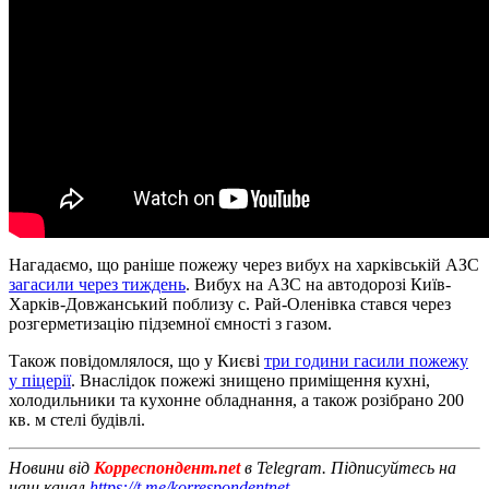
Нагадаємо, що раніше пожежу через вибух на харківській АЗС
загасили через тиждень
. Вибух на АЗС на автодорозі Київ-
Харків-Довжанський поблизу с. Рай-Оленівка стався через
розгерметизацію підземної ємності з газом.
Також повідомлялося, що у Києві
три години гасили пожежу
у піцерії
. Внаслідок пожежі знищено приміщення кухні,
холодильники та кухонне обладнання, а також розібрано 200
кв. м стелі будівлі.
Новини від
Корреспондент.net
в Telegram. Підписуйтесь на
наш канал
https://t.me/korrespondentnet