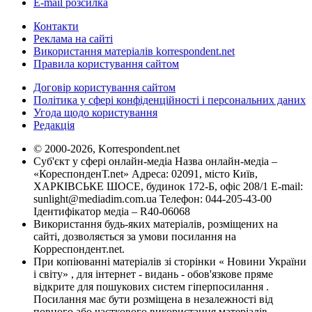
E-mail розсилка
Контакти
Реклама на сайті
Використання матеріалів korrespondent.net
Правила користування сайтом
Договір користування сайтом
Політика у сфері конфіденційності і персональних даних
Угода щодо користування
Редакція
© 2000-2026, Korrespondent.net
Суб'єкт у сфері онлайн-медіа Назва онлайн-медіа –
«КореспонденТ.net» Адреса: 02091, місто Київ,
ХАРКІВСЬКЕ ШОСЕ, будинок 172-Б, офіс 208/1 E-mail:
sunlight@mediadim.com.ua
Телефон: 044-205-43-00
Ідентифікатор медіа – R40-06068
Використання будь-яких матеріалів, розміщених на
сайті, дозволяється за умови посилання на
Корреспондент.net.
При копіюванні матеріалів зі сторінки « Новини України
і світу» , для інтернет - видань - обов'язкове пряме
відкрите для пошукових систем гіперпосилання .
Посилання має бути розміщена в незалежності від
повного або часткового використання матеріалів.