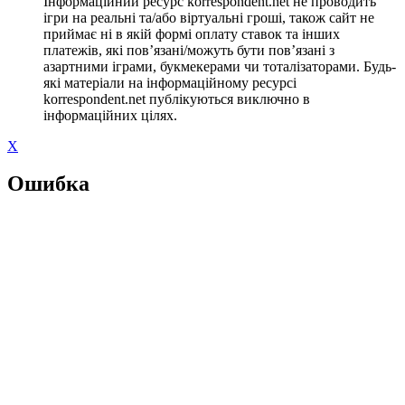
Інформаційний ресурс korrespondent.net не проводить
ігри на реальні та/або віртуальні гроші, також сайт не
приймає ні в якій формі оплату ставок та інших
платежів, які пов’язані/можуть бути пов’язані з
азартними іграми, букмекерами чи тоталізаторами. Будь-
які матеріали на інформаційному ресурсі
korrespondent.net публікуються виключно в
інформаційних цілях.
X
Ошибка