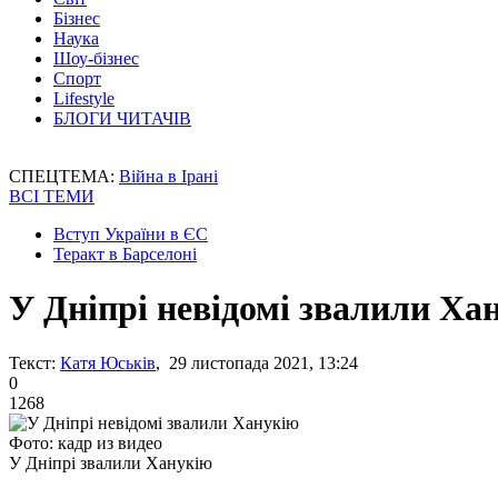
Бізнес
Наука
Шоу-бізнес
Спорт
Lifestyle
БЛОГИ ЧИТАЧІВ
СПЕЦТЕМА:
Війна в Ірані
ВСІ ТЕМИ
Вступ України в ЄС
Теракт в Барселоні
У Дніпрі невідомі звалили Ха
Текст:
Катя Юськів
, 29 листопада 2021, 13:24
0
1268
Фото: кадр из видео
У Дніпрі звалили Ханукію