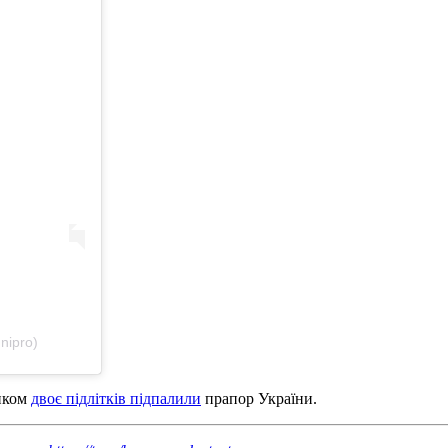
nipro)
инком
двоє підлітків підпалили
прапор України.