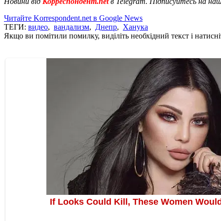
Новини від
Корреспондент.net
в Telegram. Підписуйтесь на на
Читайте Korrespondent.net в Google News
ТЕГИ:
видео
,
вандализм
,
Днепр
,
Ханука
Якщо ви помітили помилку, виділіть необхідний текст і натисніт