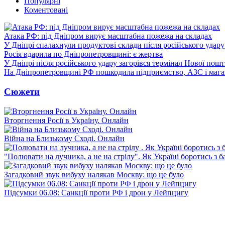
Популярні
Коментовані
Атака РФ: під Дніпром вирує масштабна пожежа на складах
У Дніпрі спалахнули продуктові склади після російського удару
Росія вдарила по Дніпропетровщині: є жертва
У Дніпрі після російського удару загорівся термінал Нової пош
На Дніпропетровщині РФ пошкодила підприємство, АЗС і мага
Сюжети
Вторгнення Росії в Україну. Онлайн
Війна на Близькому Сході. Онлайн
"Полювати на лучника, а не на стрілу". Як Україні боротись з 
Загадковий звук вибуху налякав Москву: що це було
Підсумки 06.08: Санкції проти РФ і дрон у Лейпцигу