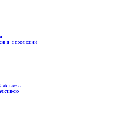
ти
зини, є поранений
балістикою