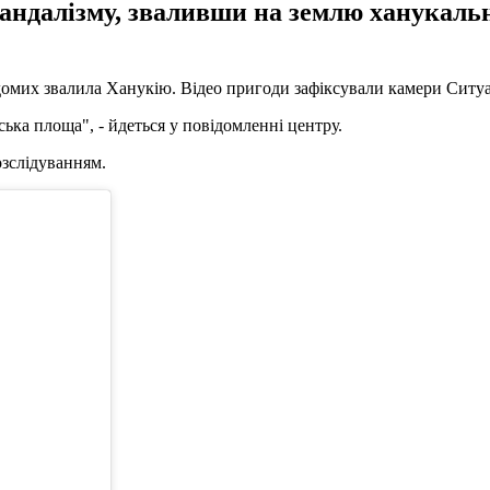
 вандалізму, зваливши на землю ханукал
відомих звалила Ханукію. Відео пригоди зафіксували камери Ситу
ька площа", - йдеться у повідомленні центру.
озслідуванням.