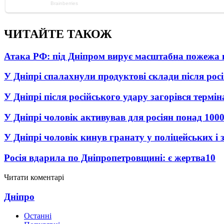
ЧИТАЙТЕ ТАКОЖ
Атака РФ: під Дніпром вирує масштабна пожежа 
У Дніпрі спалахнули продуктові склади після рос
У Дніпрі після російського удару загорівся термі
У Дніпрі чоловік активував для росіян понад 1000
У Дніпрі чоловік кинув гранату у поліцейських і 
Росія вдарила по Дніпропетровщині: є жертва
10
Читати коментарі
Дніпро
Останні