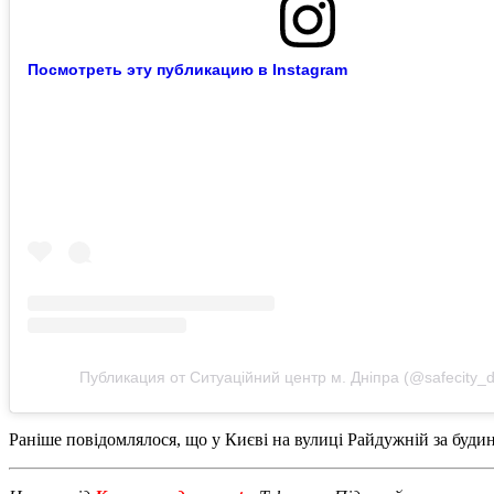
Посмотреть эту публикацию в Instagram
Публикация от Ситуаційний центр м. Дніпра (@safecity_d
Раніше повідомлялося, що у Києві на вулиці Райдужній за буд