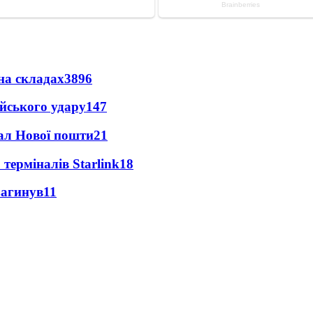
на складах
3896
ійського удару
147
нал Нової пошти
21
 терміналів Starlink
18
загинув
11