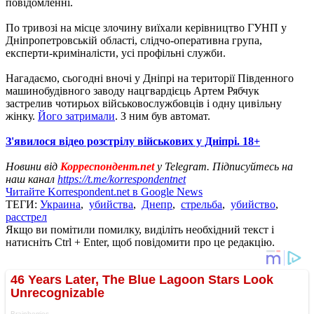
повідомленні.
По тривозі на місце злочину виїхали керівництво ГУНП у
Дніпропетровській області, слідчо-оперативна група,
експерти-криміналісти, усі профільні служби.
Нагадаємо, сьогодні вночі у Дніпрі на території Південного
машинобудівного заводу нацгвардієць Артем Рябчук
застрелив чотирьох військовослужбовців і одну цивільну
жінку.
Його затримали
. З ним був автомат.
З'явилося відео розстрілу військових у Дніпрі. 18+
Новини від
Корреспондент.net
у Telegram. Підписуйтесь на
наш канал
https://t.me/korrespondentnet
Читайте Korrespondent.net в Google News
ТЕГИ:
Украина
,
убийства
,
Днепр
,
стрельба
,
убийство
,
расстрел
Якщо ви помітили помилку, виділіть необхідний текст і
натисніть Ctrl + Enter, щоб повідомити про це редакцію.