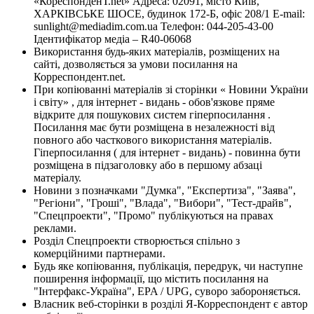
«КореспонденТ.net» Адреса: 02091, місто Київ,
ХАРКІВСЬКЕ ШОСЕ, будинок 172-Б, офіс 208/1 E-mail:
sunlight@mediadim.com.ua
Телефон: 044-205-43-00
Ідентифікатор медіа – R40-06068
Використання будь-яких матеріалів, розміщених на
сайті, дозволяється за умови посилання на
Корреспондент.net.
При копіюванні матеріалів зі сторінки « Новини України
і світу» , для інтернет - видань - обов'язкове пряме
відкрите для пошукових систем гіперпосилання .
Посилання має бути розміщена в незалежності від
повного або часткового використання матеріалів.
Гіперпосилання ( для інтернет - видань) - повинна бути
розміщена в підзаголовку або в першому абзаці
матеріалу.
Новини з позначками "Думка", "Експертиза", "Заява",
"Регіони", "Гроші", "Влада", "Вибори", "Тест-драйв",
"Спецпроекти", "Промо" публікуються на правах
реклами.
Розділ Спецпроекти створюється спільно з
комерційними партнерами.
Будь яке копіювання, публікація, передрук, чи наступне
поширення інформації, що містить посилання на
"Інтерфакс-Україна", EPA / UPG, суворо забороняється.
Власник веб-сторінки в розділі Я-Корреспондент є автор