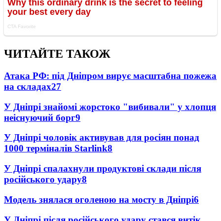
ЧИТАЙТЕ ТАКОЖ
Атака РФ: під Дніпром вирує масштабна пожежа
на складах
27
У Дніпрі знайомі жорстоко "вибивали" у хлопця
неіснуючий борг
9
У Дніпрі чоловік активував для росіян понад
1000 терміналів Starlink
8
У Дніпрі спалахнули продуктові склади після
російського удару
8
Модель знялася оголеною на мосту в Дніпрі
6
У Дніпрі після російського удару стався витік