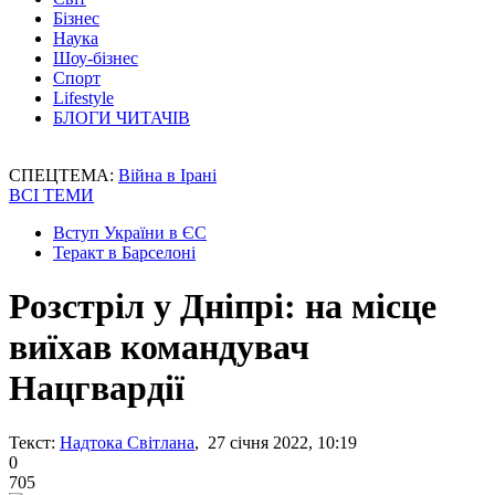
Бізнес
Наука
Шоу-бізнес
Спорт
Lifestyle
БЛОГИ ЧИТАЧІВ
СПЕЦТЕМА:
Війна в Ірані
ВСІ ТЕМИ
Вступ України в ЄС
Теракт в Барселоні
Розстріл у Дніпрі: на місце
виїхав командувач
Нацгвардії
Текст:
Надтока Світлана
, 27 січня 2022, 10:19
0
705