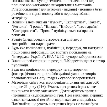
Посилання має бути розміщена в незалежності від
повного або часткового використання матеріалів.
Гіперпосилання ( для інтернет - видань) - повинна бути
розміщена в підзаголовку або в першому абзаці
матеріалу.
Новини з позначками "Думка", "Експертиза", "Заява",
"Регіони", "Гроші", "Влада", "Вибори", "Тест-драйв",
"Спецпроекти", "Промо" публікуються на правах
реклами.
Розділ Спецпроекти створюється спільно з
комерційними партнерами.
Будь яке копіювання, публікація, передрук, чи наступне
поширення інформації, що містить посилання на
"Інтерфакс-Україна", EPA / UPG, суворо забороняється.
Власник веб-сторінки в розділі Я-Корреспондент є автор
публікації.
Будь-яке копіювання, передрук та відтворення
фотографічних творів та/або аудіовізуальних творів
правовласника Getty Images - суворо забороняється.
Матеріали сайту korrespondent.net призначені для осіб
старше 21 року (21+). Участь в азартних іграх може
викликати ігрову залежність. Дотримуйтесь правил
(принципів) відповідальної гри. При виявленні перших
ознак залежності негайно зверніться до спеціаліста.
Пам'ятайте, що участь в азартних іграх не може бути