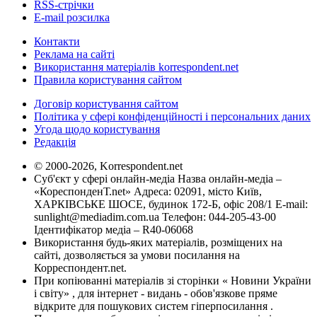
RSS-стрічки
E-mail розсилка
Контакти
Реклама на сайті
Використання матеріалів korrespondent.net
Правила користування сайтом
Договір користування сайтом
Політика у сфері конфіденційності і персональних даних
Угода щодо користування
Редакція
© 2000-2026, Korrespondent.net
Суб'єкт у сфері онлайн-медіа Назва онлайн-медіа –
«КореспонденТ.net» Адреса: 02091, місто Київ,
ХАРКІВСЬКЕ ШОСЕ, будинок 172-Б, офіс 208/1 E-mail:
sunlight@mediadim.com.ua
Телефон: 044-205-43-00
Ідентифікатор медіа – R40-06068
Використання будь-яких матеріалів, розміщених на
сайті, дозволяється за умови посилання на
Корреспондент.net.
При копіюванні матеріалів зі сторінки « Новини України
і світу» , для інтернет - видань - обов'язкове пряме
відкрите для пошукових систем гіперпосилання .