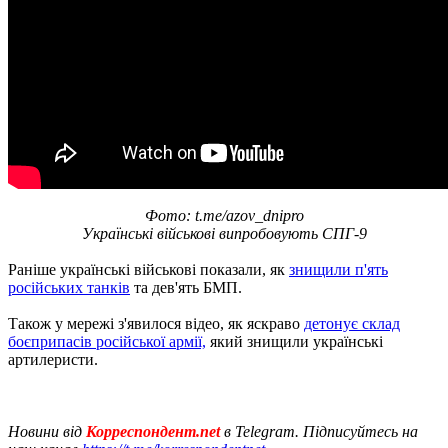
Фото: t.me/azov_dnipro
Українські військові випробовують СПГ-9
Раніше українські військові показали, як
знищили п'ять
російських танків
та дев'ять БМП.
Також у мережі з'явилося відео, як яскраво
детонує склад
боєприпасів російської армії,
який знищили українські
артилеристи.
Новини від
Корреспондент.net
в Telegram. Підписуйтесь на