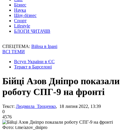
Бізнес
Наука
Шоу-бізнес
Спорт
Lifestyle
БЛОГИ ЧИТАЧІВ
СПЕЦТЕМА:
Війна в Ірані
ВСІ ТЕМИ
Вступ України в ЄС
Теракт в Барселоні
Бійці Азов Дніпро показали
роботу СПГ-9 на фронті
Текст:
Людмила Троценко
, 18 липня 2022, 13:39
0
4576
Фото: t.me/azov_dnipro