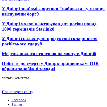
У Дніпрі знайомі жорстоко "вибивали" у хлопця
неіснуючий борг
9
У Дніпрі чоловік активував для росіян понад
1000 терміналів Starlink
8
У Дніпрі спалахнули продуктові склади після
російського удару
8
Модель знялася оголеною на мосту в Дніпрі
6
Побиття до смерті у Дніпрі: працівникам ТЦК
обрали запобіжні заходи
4
Читати коментарі
Повна версія сайту
Facebook
Twitter