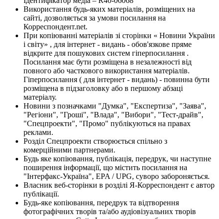
Ідентифікатор медіа – R40-06068
Використання будь-яких матеріалів, розміщених на
сайті, дозволяється за умови посилання на
Корреспондент.net.
При копіюванні матеріалів зі сторінки « Новини України
і світу» , для інтернет - видань - обов'язкове пряме
відкрите для пошукових систем гіперпосилання .
Посилання має бути розміщена в незалежності від
повного або часткового використання матеріалів.
Гіперпосилання ( для інтернет - видань) - повинна бути
розміщена в підзаголовку або в першому абзаці
матеріалу.
Новини з позначками "Думка", "Експертиза", "Заява",
"Регіони", "Гроші", "Влада", "Вибори", "Тест-драйв",
"Спецпроекти", "Промо" публікуються на правах
реклами.
Розділ Спецпроекти створюється спільно з
комерційними партнерами.
Будь яке копіювання, публікація, передрук, чи наступне
поширення інформації, що містить посилання на
"Інтерфакс-Україна", EPA / UPG, суворо забороняється.
Власник веб-сторінки в розділі Я-Корреспондент є автор
публікації.
Будь-яке копіювання, передрук та відтворення
фотографічних творів та/або аудіовізуальних творів