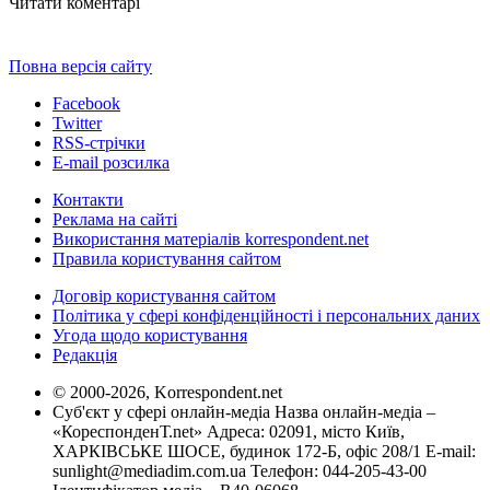
Читати коментарі
Повна версія сайту
Facebook
Twitter
RSS-стрічки
E-mail розсилка
Контакти
Реклама на сайті
Використання матеріалів korrespondent.net
Правила користування сайтом
Договір користування сайтом
Політика у сфері конфіденційності і персональних даних
Угода щодо користування
Редакція
© 2000-2026, Korrespondent.net
Суб'єкт у сфері онлайн-медіа Назва онлайн-медіа –
«КореспонденТ.net» Адреса: 02091, місто Київ,
ХАРКІВСЬКЕ ШОСЕ, будинок 172-Б, офіс 208/1 E-mail:
sunlight@mediadim.com.ua
Телефон: 044-205-43-00