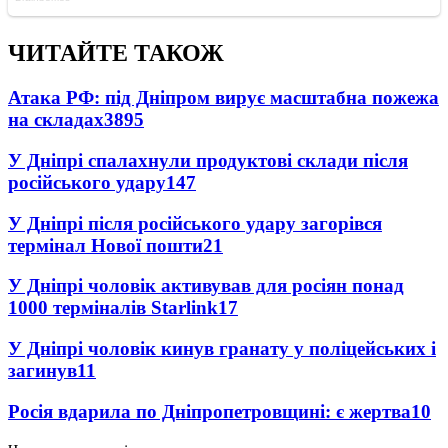
ЧИТАЙТЕ ТАКОЖ
Атака РФ: під Дніпром вирує масштабна пожежа
на складах
3895
У Дніпрі спалахнули продуктові склади після
російського удару
147
У Дніпрі після російського удару загорівся
термінал Нової пошти
21
У Дніпрі чоловік активував для росіян понад
1000 терміналів Starlink
17
У Дніпрі чоловік кинув гранату у поліцейських і
загинув
11
Росія вдарила по Дніпропетровщині: є жертва
10