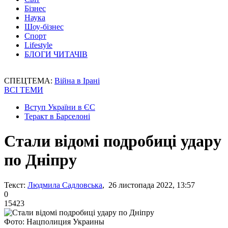
Бізнес
Наука
Шоу-бізнес
Спорт
Lifestyle
БЛОГИ ЧИТАЧІВ
СПЕЦТЕМА:
Війна в Ірані
ВСІ ТЕМИ
Вступ України в ЄС
Теракт в Барселоні
Стали відомі подробиці удару
по Дніпру
Текст:
Людмила Садловська
, 26 листопада 2022, 13:57
0
15423
Фото: Нацполиция Украины