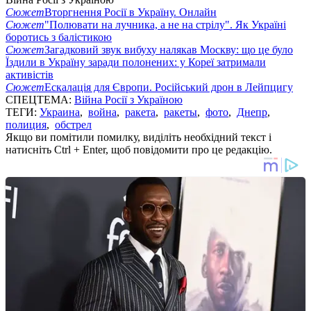
Сюжет
Вторгнення Росії в Україну. Онлайн
Сюжет
"Полювати на лучника, а не на стрілу". Як Україні
боротись з балістикою
Сюжет
Загадковий звук вибуху налякав Москву: що це було
Їздили в Україну заради полонених: у Кореї затримали
активістів
Сюжет
Ескалація для Європи. Російський дрон в Лейпцигу
СПЕЦТЕМА:
Війна Росії з Україною
ТЕГИ:
Украина
,
война
,
ракета
,
ракеты
,
фото
,
Днепр
,
полиция
,
обстрел
Якщо ви помітили помилку, виділіть необхідний текст і
натисніть Ctrl + Enter, щоб повідомити про це редакцію.