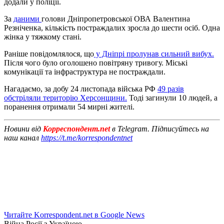
додали у поліції.
За
даними
голови Дніпропетровської ОВА Валентина
Резніченка, кількість постраждалих зросла до шести осіб. Одна
жінка у тяжкому стані.
Раніше повідомлялося, що
у Дніпрі пролунав сильний вибух.
Після чого було оголошено повітряну тривогу. Міські
комунікації та інфраструктура не постраждали.
Нагадаємо, за добу 24 листопада війська РФ
49 разів
обстріляли територію Херсонщини.
Тоді загинули 10 людей, а
поранення отримали 54 мирні жителі.
Новини від
Корреспондент.net
в Telegram. Підписуйтесь на
наш канал
https://t.me/korrespondentnet
Читайте Korrespondent.net в Google News
Війна Росії з Україною