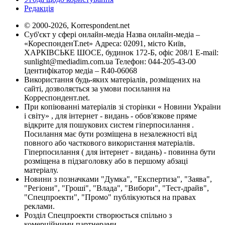
Редакція
© 2000-2026, Korrespondent.net
Суб'єкт у сфері онлайн-медіа Назва онлайн-медіа –
«КореспонденТ.net» Адреса: 02091, місто Київ,
ХАРКІВСЬКЕ ШОСЕ, будинок 172-Б, офіс 208/1 E-mail:
sunlight@mediadim.com.ua
Телефон: 044-205-43-00
Ідентифікатор медіа – R40-06068
Використання будь-яких матеріалів, розміщених на
сайті, дозволяється за умови посилання на
Корреспондент.net.
При копіюванні матеріалів зі сторінки « Новини України
і світу» , для інтернет - видань - обов'язкове пряме
відкрите для пошукових систем гіперпосилання .
Посилання має бути розміщена в незалежності від
повного або часткового використання матеріалів.
Гіперпосилання ( для інтернет - видань) - повинна бути
розміщена в підзаголовку або в першому абзаці
матеріалу.
Новини з позначками "Думка", "Експертиза", "Заява",
"Регіони", "Гроші", "Влада", "Вибори", "Тест-драйв",
"Спецпроекти", "Промо" публікуються на правах
реклами.
Розділ Спецпроекти створюється спільно з
комерційними партнерами.