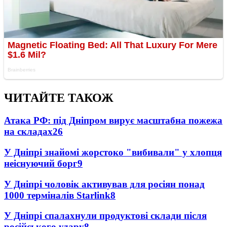
ЧИТАЙТЕ ТАКОЖ
Атака РФ: під Дніпром вирує масштабна пожежа
на складах
26
У Дніпрі знайомі жорстоко "вибивали" у хлопця
неіснуючий борг
9
У Дніпрі чоловік активував для росіян понад
1000 терміналів Starlink
8
У Дніпрі спалахнули продуктові склади після
російського удару
8