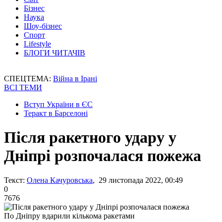
Бізнес
Наука
Шоу-бізнес
Спорт
Lifestyle
БЛОГИ ЧИТАЧІВ
СПЕЦТЕМА:
Війна в Ірані
ВСІ ТЕМИ
Вступ України в ЄС
Теракт в Барселоні
Після ракетного удару у
Дніпрі розпочалася пожежа
Текст:
Олена Качуровська
, 29 листопада 2022, 00:49
0
7676
По Дніпру вдарили кількома ракетами