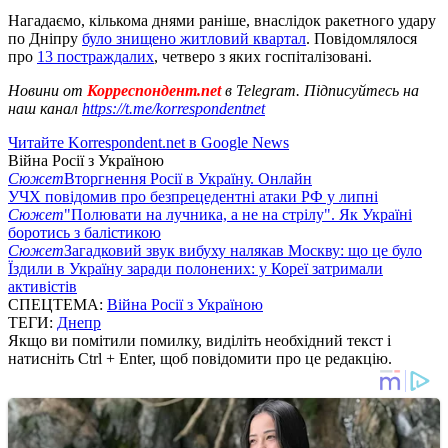
Нагадаємо, кількома днями раніше, внаслідок ракетного удару
по Дніпру
було знищено житловий квартал
. Повідомлялося
про
13 постраждалих
, четверо з яких госпіталізовані.
Новини от
Корреспондент.net
в Telegram. Підписуйтесь на
наш канал
https://t.me/korrespondentnet
Читайте Korrespondent.net в Google News
Війна Росії з Україною
Сюжет
Вторгнення Росії в Україну. Онлайн
УЧХ повідомив про безпрецедентні атаки РФ у липні
Сюжет
"Полювати на лучника, а не на стрілу". Як Україні
боротись з балістикою
Сюжет
Загадковий звук вибуху налякав Москву: що це було
Їздили в Україну заради полонених: у Кореї затримали
активістів
СПЕЦТЕМА:
Війна Росії з Україною
ТЕГИ:
Днепр
Якщо ви помітили помилку, виділіть необхідний текст і
натисніть Ctrl + Enter, щоб повідомити про це редакцію.