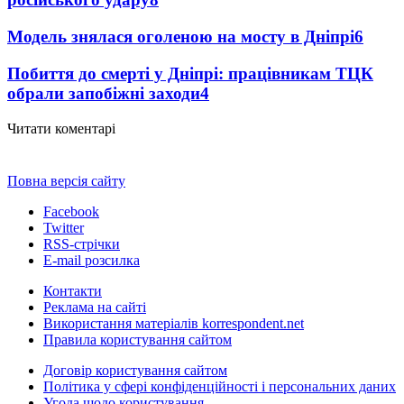
Модель знялася оголеною на мосту в Дніпрі
6
Побиття до смерті у Дніпрі: працівникам ТЦК
обрали запобіжні заходи
4
Читати коментарі
Повна версія сайту
Facebook
Twitter
RSS-стрічки
E-mail розсилка
Контакти
Реклама на сайті
Використання матеріалів korrespondent.net
Правила користування сайтом
Договір користування сайтом
Політика у сфері конфіденційності і персональних даних
Угода щодо користування