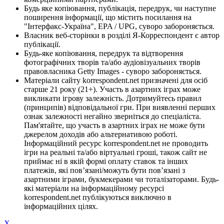
Будь яке копіювання, публікація, передрук, чи наступне
поширення інформації, що містить посилання на
"Інтерфакс-Україна", EPA / UPG, суворо забороняється.
Власник веб-сторінки в розділі Я-Корреспондент є автор
публікації.
Будь-яке копіювання, передрук та відтворення
фотографічних творів та/або аудіовізуальних творів
правовласника Getty Images - суворо забороняється.
Матеріали сайту korrespondent.net призначені для осіб
старше 21 року (21+). Участь в азартних іграх може
викликати ігрову залежність. Дотримуйтесь правил
(принципів) відповідальної гри. При виявленні перших
ознак залежності негайно зверніться до спеціаліста.
Пам'ятайте, що участь в азартних іграх не може бути
джерелом доходів або альтернативою роботі.
Інформаційний ресурс korrespondent.net не проводить
ігри на реальні та/або віртуальні гроші, також сайт не
приймає ні в якій формі оплату ставок та інших
платежів, які пов’язані/можуть бути пов’язані з
азартними іграми, букмекерами чи тоталізаторами. Будь-
які матеріали на інформаційному ресурсі
korrespondent.net публікуються виключно в
інформаційних цілях.
X