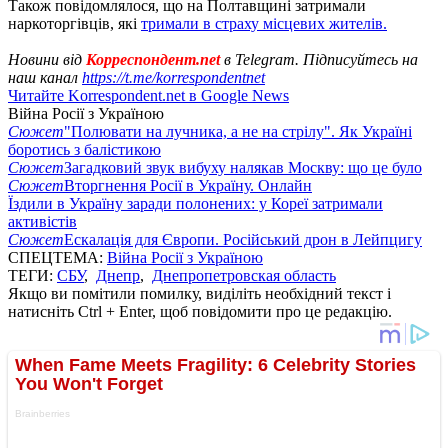
Також повідомлялося, що на Полтавщині затримали
наркоторгівців, які
тримали в страху місцевих жителів.
Новини від
Корреспондент.net
в Telegram. Підписуйтесь на
наш канал
https://t.me/korrespondentnet
Читайте Korrespondent.net в Google News
Війна Росії з Україною
Сюжет
"Полювати на лучника, а не на стрілу". Як Україні
боротись з балістикою
Сюжет
Загадковий звук вибуху налякав Москву: що це було
Сюжет
Вторгнення Росії в Україну. Онлайн
Їздили в Україну заради полонених: у Кореї затримали
активістів
Сюжет
Ескалація для Європи. Російський дрон в Лейпцигу
СПЕЦТЕМА:
Війна Росії з Україною
ТЕГИ:
СБУ
,
Днепр
,
Днепропетровская область
Якщо ви помітили помилку, виділіть необхідний текст і
натисніть Ctrl + Enter, щоб повідомити про це редакцію.