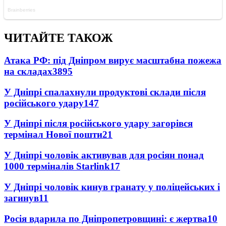
ЧИТАЙТЕ ТАКОЖ
Атака РФ: під Дніпром вирує масштабна пожежа
на складах
3895
У Дніпрі спалахнули продуктові склади після
російського удару
147
У Дніпрі після російського удару загорівся
термінал Нової пошти
21
У Дніпрі чоловік активував для росіян понад
1000 терміналів Starlink
17
У Дніпрі чоловік кинув гранату у поліцейських і
загинув
11
Росія вдарила по Дніпропетровщині: є жертва
10