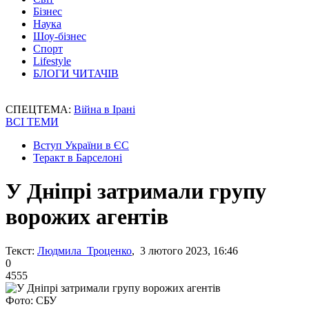
Бізнес
Наука
Шоу-бізнес
Спорт
Lifestyle
БЛОГИ ЧИТАЧІВ
СПЕЦТЕМА:
Війна в Ірані
ВСІ ТЕМИ
Вступ України в ЄС
Теракт в Барселоні
У Дніпрі затримали групу
ворожих агентів
Текст:
Людмила Троценко
, 3 лютого 2023, 16:46
0
4555
Фото: СБУ