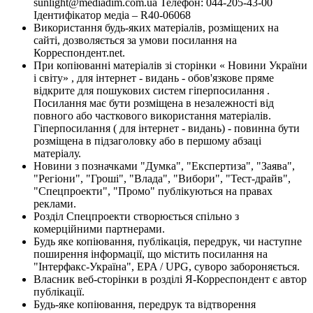
sunlight@mediadim.com.ua
Телефон: 044-205-43-00
Ідентифікатор медіа – R40-06068
Використання будь-яких матеріалів, розміщених на
сайті, дозволяється за умови посилання на
Корреспондент.net.
При копіюванні матеріалів зі сторінки « Новини України
і світу» , для інтернет - видань - обов'язкове пряме
відкрите для пошукових систем гіперпосилання .
Посилання має бути розміщена в незалежності від
повного або часткового використання матеріалів.
Гіперпосилання ( для інтернет - видань) - повинна бути
розміщена в підзаголовку або в першому абзаці
матеріалу.
Новини з позначками "Думка", "Експертиза", "Заява",
"Регіони", "Гроші", "Влада", "Вибори", "Тест-драйв",
"Спецпроекти", "Промо" публікуються на правах
реклами.
Розділ Спецпроекти створюється спільно з
комерційними партнерами.
Будь яке копіювання, публікація, передрук, чи наступне
поширення інформації, що містить посилання на
"Інтерфакс-Україна", EPA / UPG, суворо забороняється.
Власник веб-сторінки в розділі Я-Корреспондент є автор
публікації.
Будь-яке копіювання, передрук та відтворення