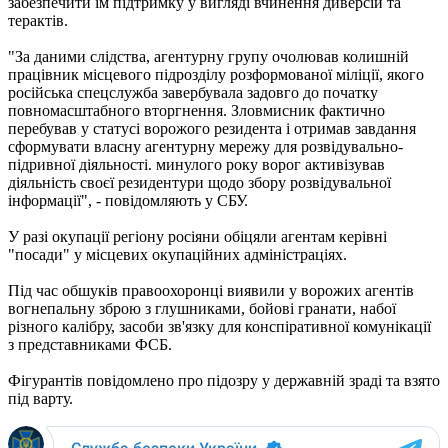
забезпечити їм підтримку у вигляді вчинення диверсій та
терактів.
"За даними слідства, агентурну групу очолював колишній
працівник місцевого підрозділу розформованої міліції, якого
російська спецслужба завербувала задовго до початку
повномасштабного вторгнення. Зловмисник фактично
перебував у статусі ворожого резидента і отримав завдання
сформувати власну агентурну мережу для розвідувально-
підривної діяльності. минулого року ворог активізував
діяльність своєї резидентури щодо збору розвідувальної
інформації", - повідомляють у СБУ.
У разі окупації регіону росіяни обіцяли агентам керівні
"посади" у місцевих окупаційних адміністраціях.
Під час обшуків правоохоронці виявили у ворожих агентів
вогнепальну зброю з глушниками, бойові гранати, набої
різного калібру, засоби зв'язку для конспіративної комунікації
з представниками ФСБ.
Фігурантів повідомлено про підозру у державній зраді та взято
під варту.