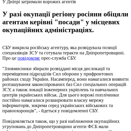
У Дніпрі затримали ворожих агентів
У разі окупації регіону росіяни обіцяли
агентам керівні "посади" у місцевих
окупаційних адміністраціях.
СБУ викрила російську агентуру, яка розвідувала позиції
спецназівців ЗСУ та готувала теракти на Дніпропетровщині.
Про це
повідомляє
прес-служба СБУ.
"Зловмисники збирали розвіддані місця дислокації та
переміщення підрозділів Сил оборони у прифронтових
районах сходу України. Насамперед, вони намагалися виявити
розташування законспірованих баз Сил спеціальних операцій
ЗСУ, а також локації інженерних укріплень та навчальних
центрів українських військ. Для цього ворожі поплічники
постійно намагалися розширювати власну мережу
інформаторів, зокрема серед українських військових та
правоохоронців", - йдеться у повідомленні СБУ.
Повідомляється також, що у разі наближення окупаційних
угруповань до Дніпропетровщини агенти ФСБ мали