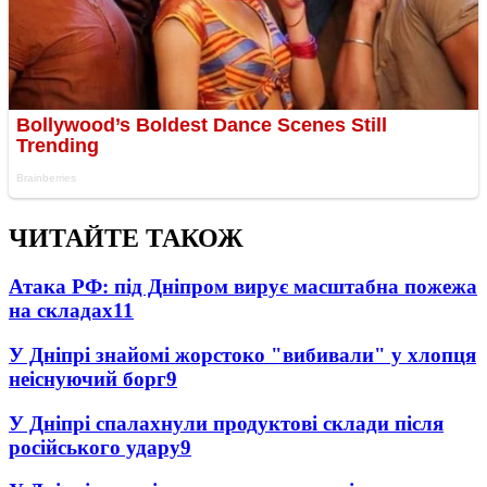
ЧИТАЙТЕ ТАКОЖ
Атака РФ: під Дніпром вирує масштабна пожежа
на складах
11
У Дніпрі знайомі жорстоко "вибивали" у хлопця
неіснуючий борг
9
У Дніпрі спалахнули продуктові склади після
російського удару
9