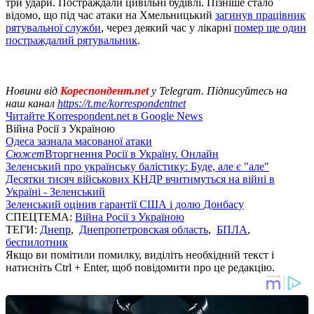
три удари. Постраждали цивільні будівлі. Пізніше стало
відомо, що під час атаки на Хмельницький
загинув працівник
рятувальної служби
, через деякий час у лікарні
помер ще один
постраждалий рятувальник
.
Новини від
Кореспондент.net
у Telegram. Підписуйтесь на
наш канал
https://t.me/korrespondentnet
Читайте Korrespondent.net в Google News
Війна Росії з Україною
Одеса зазнала масованої атаки
Сюжет
Вторгнення Росії в Україну. Онлайн
Зеленський про українську балістику: Буде, але є "але"
Десятки тисяч військових КНДР вчитимуться на війні в
Україні - Зеленський
Зеленський оцінив гарантії США і долю Донбасу
СПЕЦТЕМА:
Війна Росії з Україною
ТЕГИ:
Днепр
,
Днепропетровская область
,
БПЛА
,
беспилотник
Якщо ви помітили помилку, виділіть необхідний текст і
натисніть Ctrl + Enter, щоб повідомити про це редакцію.