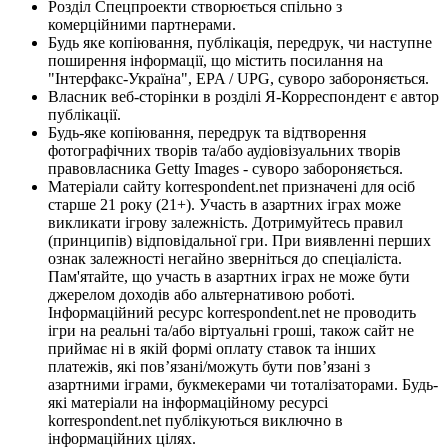
Розділ Спецпроекти створюється спільно з
комерційними партнерами.
Будь яке копіювання, публікація, передрук, чи наступне
поширення інформації, що містить посилання на
"Інтерфакс-Україна", EPA / UPG, суворо забороняється.
Власник веб-сторінки в розділі Я-Корреспондент є автор
публікації.
Будь-яке копіювання, передрук та відтворення
фотографічних творів та/або аудіовізуальних творів
правовласника Getty Images - суворо забороняється.
Матеріали сайту korrespondent.net призначені для осіб
старше 21 року (21+). Участь в азартних іграх може
викликати ігрову залежність. Дотримуйтесь правил
(принципів) відповідальної гри. При виявленні перших
ознак залежності негайно зверніться до спеціаліста.
Пам'ятайте, що участь в азартних іграх не може бути
джерелом доходів або альтернативою роботі.
Інформаційний ресурс korrespondent.net не проводить
ігри на реальні та/або віртуальні гроші, також сайт не
приймає ні в якій формі оплату ставок та інших
платежів, які пов’язані/можуть бути пов’язані з
азартними іграми, букмекерами чи тоталізаторами. Будь-
які матеріали на інформаційному ресурсі
korrespondent.net публікуються виключно в
інформаційних цілях.