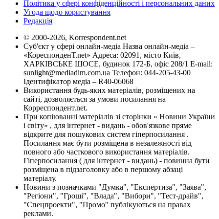
Політика у сфері конфіденційності і персональних даних
Угода щодо користування
Редакція
© 2000-2026, Korrespondent.net
Суб'єкт у сфері онлайн-медіа Назва онлайн-медіа –
«КореспонденТ.net» Адреса: 02091, місто Київ,
ХАРКІВСЬКЕ ШОСЕ, будинок 172-Б, офіс 208/1 E-mail:
sunlight@mediadim.com.ua
Телефон: 044-205-43-00
Ідентифікатор медіа – R40-06068
Використання будь-яких матеріалів, розміщених на
сайті, дозволяється за умови посилання на
Корреспондент.net.
При копіюванні матеріалів зі сторінки « Новини України
і світу» , для інтернет - видань - обов'язкове пряме
відкрите для пошукових систем гіперпосилання .
Посилання має бути розміщена в незалежності від
повного або часткового використання матеріалів.
Гіперпосилання ( для інтернет - видань) - повинна бути
розміщена в підзаголовку або в першому абзаці
матеріалу.
Новини з позначками "Думка", "Експертиза", "Заява",
"Регіони", "Гроші", "Влада", "Вибори", "Тест-драйв",
"Спецпроекти", "Промо" публікуються на правах
реклами.