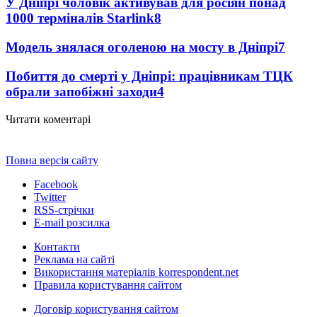
У Дніпрі чоловік активував для росіян понад
1000 терміналів Starlink
8
Модель знялася оголеною на мосту в Дніпрі
7
Побиття до смерті у Дніпрі: працівникам ТЦК
обрали запобіжні заходи
4
Читати коментарі
Повна версія сайту
Facebook
Twitter
RSS-стрічки
E-mail розсилка
Контакти
Реклама на сайті
Використання матеріалів korrespondent.net
Правила користування сайтом
Договір користування сайтом