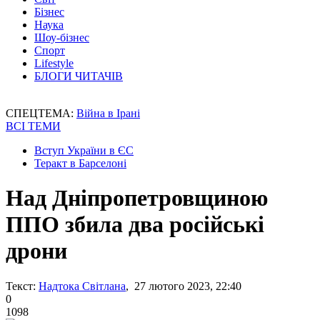
Бізнес
Наука
Шоу-бізнес
Спорт
Lifestyle
БЛОГИ ЧИТАЧІВ
СПЕЦТЕМА:
Війна в Ірані
ВСІ ТЕМИ
Вступ України в ЄС
Теракт в Барселоні
Над Дніпропетровщиною
ППО збила два російські
дрони
Текст:
Надтока Світлана
, 27 лютого 2023, 22:40
0
1098