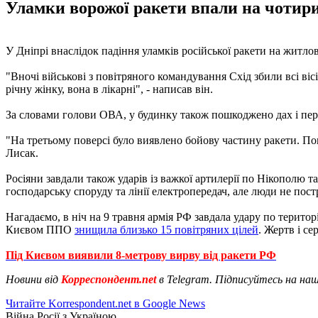
Уламки ворожої ракети впали на чотирип
У Дніпрі внаслідок падіння уламків російської ракети на жит
"Вночі військові з повітряного командування Схід збили всі ві
річну жінку, вона в лікарні", - написав він.
За словами голови ОВА, у будинку також пошкоджено дах і пер
"На третьому поверсі було виявлено бойову частину ракети. Пок
Лисак.
Росіяни завдали також ударів із важкої артилерії по Нікополю
господарську споруду та лінії електропередач, але люди не пос
Нагадаємо, в ніч на 9 травня армія РФ завдала удару по терито
Києвом ППО
знищила близько 15 повітряних цілей
. Жертв і с
Під Києвом виявили 8-метрову вирву від ракети РФ
Новини від
Корреспондент.net
в Telegram. Підписуйтесь на на
Читайте Korrespondent.net в Google News
Війна Росії з Україною