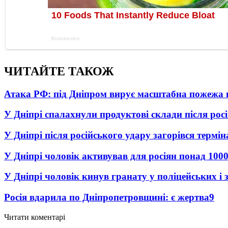
ЧИТАЙТЕ ТАКОЖ
Атака РФ: під Дніпром вирує масштабна пожежа 
У Дніпрі спалахнули продуктові склади після рос
У Дніпрі після російського удару загорівся термі
У Дніпрі чоловік активував для росіян понад 1000
У Дніпрі чоловік кинув гранату у поліцейських і 
Росія вдарила по Дніпропетровщині: є жертва
9
Читати коментарі