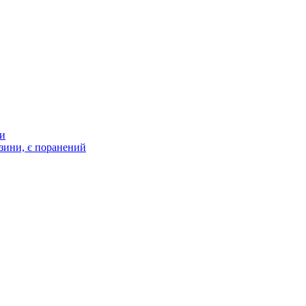
ти
зини, є поранений