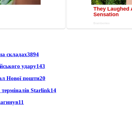
на складах
3894
ійського удару
143
нал Нової пошти
20
 терміналів Starlink
14
загинув
11