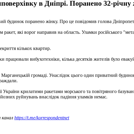
оверхівку в Дніпрі. Поранено 32-річну ж
ловий будинок поранено жінку. Про це повідомив голова Дніпроп
сім ракет, які ворог направив на область. Уламки російського "м
екриття кількох квартир.
и працювали вибухотехніки, кілька десятків жителів було евакуй
 та Марганецькій громаді. Унаслідок цього один приватний буди
траждали.
рії України крилатими ракетами морського та повітряного базува
ерйозних руйнувань внаслідок падіння уламків немає.
ш канал
https://t.me/korrespondentnet