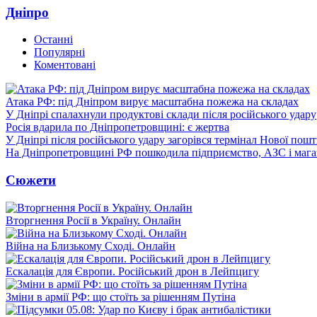
Дніпро
Останні
Популярні
Коментовані
Атака РФ: під Дніпром вирує масштабна пожежа на складах
У Дніпрі спалахнули продуктові склади після російського удару
Росія вдарила по Дніпропетровщині: є жертва
У Дніпрі після російського удару загорівся термінал Нової пош
На Дніпропетровщині РФ пошкодила підприємство, АЗС і мага
Сюжети
Вторгнення Росії в Україну. Онлайн
Війна на Близькому Сході. Онлайн
Ескалація для Європи. Російський дрон в Лейпцигу
Зміни в армії РФ: що стоїть за рішенням Путіна