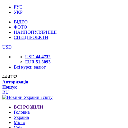
РУС
УКР
ВІДЕО
ФОТО
НАЙПОПУЛЯРНІШІ
СПЕЦПРОЕКТИ
USD
USD
44.4732
EUR
51.3093
Всі курси валют
44.4732
Авторизація
Пошук
RU
ВСІ РОЗДІЛИ
Головна
Україна
Місто
Світ