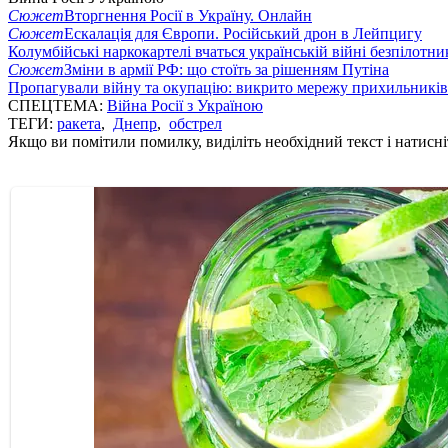
Сюжет
Вторгнення Росії в Україну. Онлайн
Сюжет
Ескалація для Європи. Російський дрон в Лейпцигу
Колумбійські наркокартелі вчаться українській війні безпілотни
Сюжет
Зміни в армії РФ: що стоїть за рішенням Путіна
Пропагували війну та окупацію: викрито мережу прихильникі
СПЕЦТЕМА:
Війна Росії з Україною
ТЕГИ:
ракета
,
Днепр
,
обстрел
Якщо ви помітили помилку, виділіть необхідний текст і натисніт