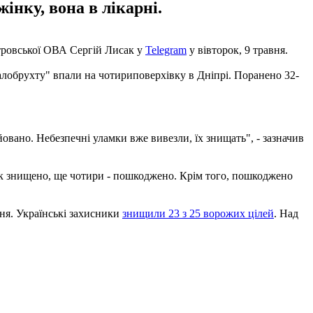
інку, вона в лікарні.
етровської ОВА Сергій Лисак у
Telegram
у вівторок, 9 травня.
еталобрухту" впали на чотириповерхівку в Дніпрі. Поранено 32-
овано. Небезпечні уламки вже вивезли, їх знищать", - зазначив
нок знищено, ще чотири - пошкоджено. Крім того, пошкоджено
ння. Українські захисники
знищили 23 з 25 ворожих цілей
. Над