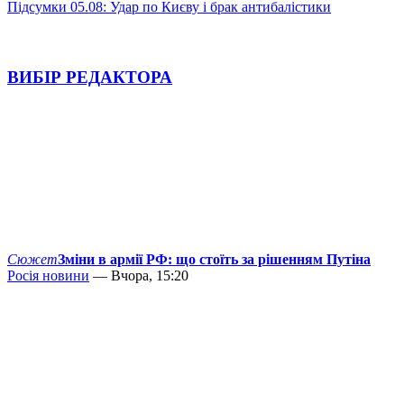
Підсумки 05.08: Удар по Києву і брак антибалістики
ВИБІР РЕДАКТОРА
Сюжет
Зміни в армії РФ: що стоїть за рішенням Путіна
Росія новини
— Вчора, 15:20