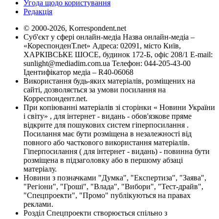
Угода щодо користування
Редакція
© 2000-2026, Korrespondent.net
Суб'єкт у сфері онлайн-медіа Назва онлайн-медіа –
«КореспонденТ.net» Адреса: 02091, місто Київ,
ХАРКІВСЬКЕ ШОСЕ, будинок 172-Б, офіс 208/1 E-mail:
sunlight@mediadim.com.ua
Телефон: 044-205-43-00
Ідентифікатор медіа – R40-06068
Використання будь-яких матеріалів, розміщених на
сайті, дозволяється за умови посилання на
Корреспондент.net.
При копіюванні матеріалів зі сторінки « Новини України
і світу» , для інтернет - видань - обов'язкове пряме
відкрите для пошукових систем гіперпосилання .
Посилання має бути розміщена в незалежності від
повного або часткового використання матеріалів.
Гіперпосилання ( для інтернет - видань) - повинна бути
розміщена в підзаголовку або в першому абзаці
матеріалу.
Новини з позначками "Думка", "Експертиза", "Заява",
"Регіони", "Гроші", "Влада", "Вибори", "Тест-драйв",
"Спецпроекти", "Промо" публікуються на правах
реклами.
Розділ Спецпроекти створюється спільно з