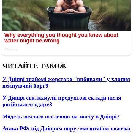
ЧИТАЙТЕ ТАКОЖ
У Дніпрі знайомі жорстоко "вибивали" у хлопця
неіснуючий борг
9
У Дніпрі спалахнули продуктові склади після
російського удару
8
Модель знялася оголеною на мосту в Дніпрі
7
Атака РФ: під Дніпром вирує масштабна пожежа