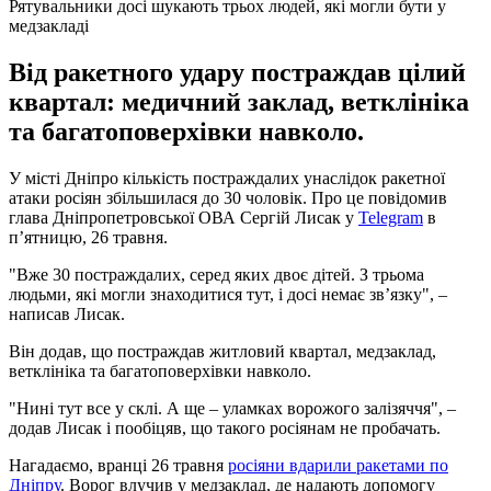
Рятувальники досі шукають трьох людей, які могли бути у
медзакладі
Від ракетного удару постраждав цілий
квартал: медичний заклад, ветклініка
та багатоповерхівки навколо.
У місті Дніпро кількість постраждалих унаслідок ракетної
атаки росіян збільшилася до 30 чоловік. Про це повідомив
глава Дніпропетровської ОВА Сергій Лисак у
Telegram
в
п’ятницю, 26 травня.
"Вже 30 постраждалих, серед яких двоє дітей. З трьома
людьми, які могли знаходитися тут, і досі немає зв’язку", –
написав Лисак.
Він додав, що постраждав житловий квартал, медзаклад,
ветклініка та багатоповерхівки навколо.
"Нині тут все у склі. А ще – уламках ворожого залізяччя", –
додав Лисак і пообіцяв, що такого росіянам не пробачать.
Нагадаємо, вранці 26 травня
росіяни вдарили ракетами по
Дніпру
. Ворог влучив у медзаклад, де надають допомогу