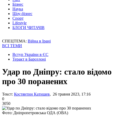
Бізнес
Наука
Шоу-бізнес
Спорт
Lifestyle
БЛОГИ ЧИТАЧІВ
СПЕЦТЕМА:
Війна в Ірані
ВСІ ТЕМИ
Вступ України в ЄС
Теракт в Барселоні
Удар по Дніпру: стало відомо
про 30 поранених
Текст:
Костянтин Катишев
, 26 травня 2023, 17:16
0
3050
Фото: Дніпропетровська ОДА (ОВА)