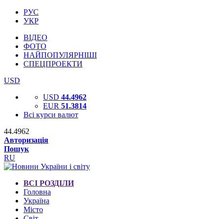
РУС
УКР
ВІДЕО
ФОТО
НАЙПОПУЛЯРНІШІ
СПЕЦПРОЕКТИ
USD
USD
44.4962
EUR
51.3814
Всі курси валют
44.4962
Авторизація
Пошук
RU
ВСІ РОЗДІЛИ
Головна
Україна
Місто
Світ