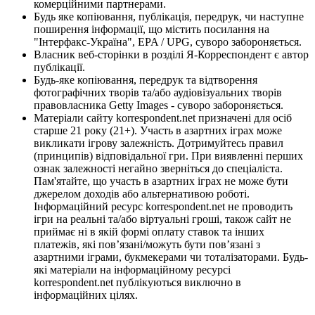
комерційними партнерами.
Будь яке копіювання, публікація, передрук, чи наступне
поширення інформації, що містить посилання на
"Інтерфакс-Україна", EPA / UPG, суворо забороняється.
Власник веб-сторінки в розділі Я-Корреспондент є автор
публікації.
Будь-яке копіювання, передрук та відтворення
фотографічних творів та/або аудіовізуальних творів
правовласника Getty Images - суворо забороняється.
Матеріали сайту korrespondent.net призначені для осіб
старше 21 року (21+). Участь в азартних іграх може
викликати ігрову залежність. Дотримуйтесь правил
(принципів) відповідальної гри. При виявленні перших
ознак залежності негайно зверніться до спеціаліста.
Пам'ятайте, що участь в азартних іграх не може бути
джерелом доходів або альтернативою роботі.
Інформаційний ресурс korrespondent.net не проводить
ігри на реальні та/або віртуальні гроші, також сайт не
приймає ні в якій формі оплату ставок та інших
платежів, які пов’язані/можуть бути пов’язані з
азартними іграми, букмекерами чи тоталізаторами. Будь-
які матеріали на інформаційному ресурсі
korrespondent.net публікуються виключно в
інформаційних цілях.