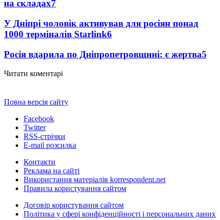
на складах
7
У Дніпрі чоловік активував для росіян понад
1000 терміналів Starlink
6
Росія вдарила по Дніпропетровщині: є жертва
5
Читати коментарі
Повна версія сайту
Facebook
Twitter
RSS-стрічки
E-mail розсилка
Контакти
Реклама на сайті
Використання матеріалів korrespondent.net
Правила користування сайтом
Договір користування сайтом
Політика у сфері конфіденційності і персональних даних