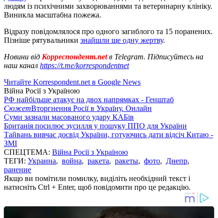
людям із психічними захворюваннями та ветеринарну клініку.
Виникла масштабна пожежа.
Відразу повідомлялося про одного загиблого та 15 поранених.
Пізніше рятувальники
знайшли ще одну жертву
.
Новини від
Корреспондент.net
в Telegram. Підписуйтесь на
наш канал
https://t.me/korrespondentnet
Читайте Korrespondent.net в Google News
Війна Росії з Україною
РФ найбільше атакує на двох напрямках - Генштаб
Сюжет
Вторгнення Росії в Україну. Онлайн
Суми зазнали масованого удару КАБів
Британія посилює зусилля у пошуку ППО для України
Тайвань вивчає досвід України, готуючись дати відсіч Китаю -
ЗМІ
СПЕЦТЕМА:
Війна Росії з Україною
ТЕГИ:
Украина
,
война
,
ракета
,
ракеты
,
фото
,
Днепр
,
ранение
Якщо ви помітили помилку, виділіть необхідний текст і
натисніть Ctrl + Enter, щоб повідомити про це редакцію.