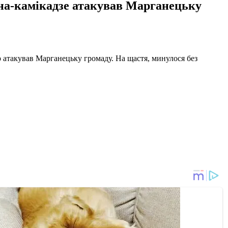
она-камікадзе атакував Марганецьку
р атакував Марганецьку громаду. На щастя, минулося без