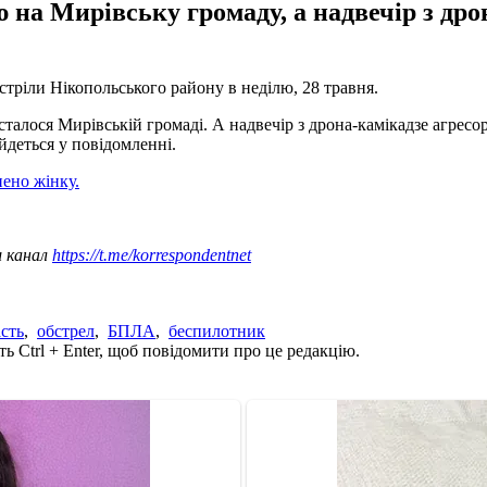
 на Мирівську громаду, а надвечір з др
стріли Нікопольського району в неділю, 28 травня.
алося Мирівській громаді. А надвечір з дрона-камікадзе агресо
йдеться у повідомленні.
нено жінку.
ш канал
https://t.me/korrespondentnet
сть
,
обстрел
,
БПЛА
,
беспилотник
ь Ctrl + Enter, щоб повідомити про це редакцію.