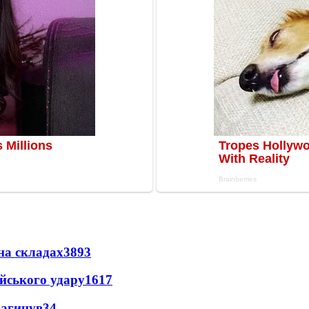
на складах
3893
ійського удару
1617
загинув
34