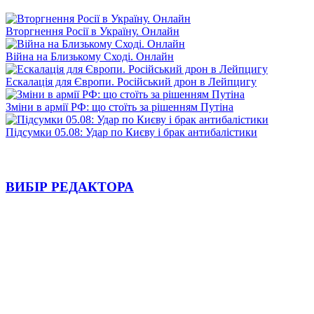
Вторгнення Росії в Україну. Онлайн
Війна на Близькому Сході. Онлайн
Ескалація для Європи. Російський дрон в Лейпцигу
Зміни в армії РФ: що стоїть за рішенням Путіна
Підсумки 05.08: Удар по Києву і брак антибалістики
ВИБІР РЕДАКТОРА