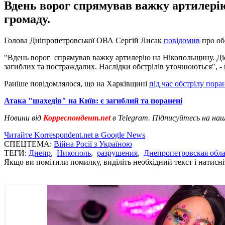
Вдень ворог спрямував важку артилерію
громаду.
Голова Дніпропетровської ОВА Сергій Лисак
повідомив
про об
"Вдень ворог спрямував важку артилерію на Нікопольщину. Діст
загиблих та постраждалих. Наслідки обстрілів уточнюються", - 
Раніше повідомлялося, що на Харківщині
під час обстрілу пора
Атака "шахедів" на Київ: є загиблий та поранені
Новини від
Корреспондент.net
в Telegram. Підписуйтесь на на
Читайте Korrespondent.net в Google News
СПЕЦТЕМА:
Війна Росії з Україною
ТЕГИ:
Днепр
,
Никополь
,
разрушения
,
Днепропетровская обла
Якщо ви помітили помилку, виділіть необхідний текст і натисніт