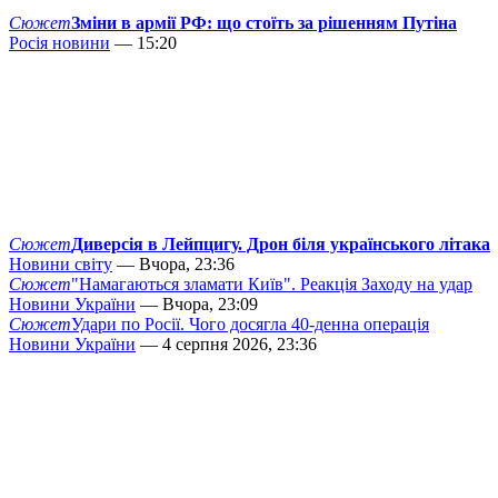
Сюжет
Зміни в армії РФ: що стоїть за рішенням Путіна
Росія новини
— 15:20
Сюжет
Диверсія в Лейпцигу. Дрон біля українського літака
Новини світу
— Вчора, 23:36
Сюжет
"Намагаються зламати Київ". Реакція Заходу на удар
Новини України
— Вчора, 23:09
Сюжет
Удари по Росії. Чого досягла 40-денна операція
Новини України
— 4 серпня 2026, 23:36