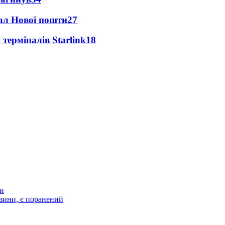
нал Нової пошти
27
 терміналів Starlink
18
ти
зини, є поранений