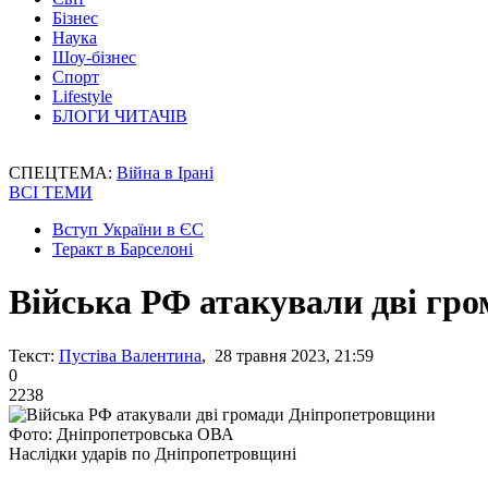
Бізнес
Наука
Шоу-бізнес
Спорт
Lifestyle
БЛОГИ ЧИТАЧІВ
СПЕЦТЕМА:
Війна в Ірані
ВСІ ТЕМИ
Вступ України в ЄС
Теракт в Барселоні
Війська РФ атакували дві гр
Текст:
Пустіва Валентина
, 28 травня 2023, 21:59
0
2238
Фото: Дніпропетровська ОВА
Наслідки ударів по Дніпропетровщині