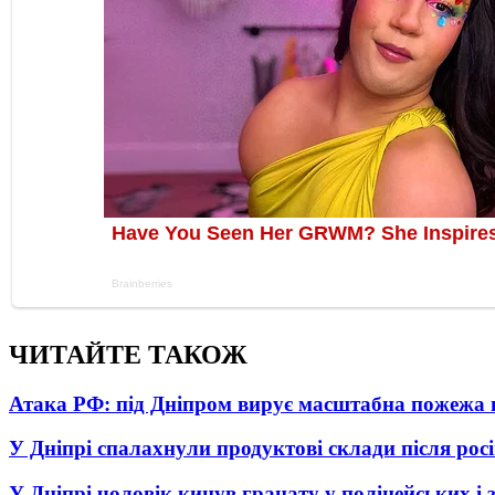
ЧИТАЙТЕ ТАКОЖ
Атака РФ: під Дніпром вирує масштабна пожежа 
У Дніпрі спалахнули продуктові склади після рос
У Дніпрі чоловік кинув гранату у поліцейських і 