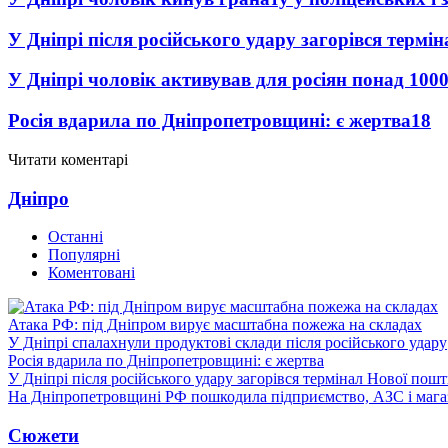
У Дніпрі після російського удару загорівся термі
У Дніпрі чоловік активував для росіян понад 1000
Росія вдарила по Дніпропетровщині: є жертва
18
Читати коментарі
Дніпро
Останні
Популярні
Коментовані
Атака РФ: під Дніпром вирує масштабна пожежа на складах
У Дніпрі спалахнули продуктові склади після російського удару
Росія вдарила по Дніпропетровщині: є жертва
У Дніпрі після російського удару загорівся термінал Нової пош
На Дніпропетровщині РФ пошкодила підприємство, АЗС і мага
Сюжети