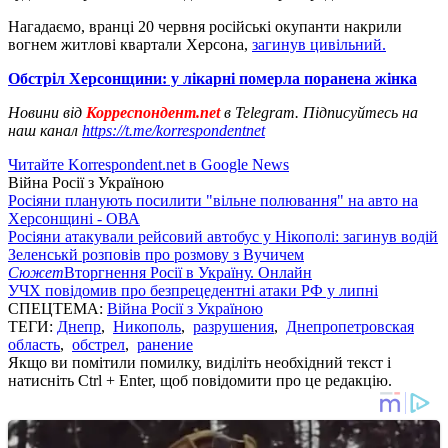
Нагадаємо, вранці 20 червня російські окупанти накрили
вогнем житлові квартали Херсона,
загинув цивільний.
Обстріл Херсонщини: у лікарні померла поранена жінка
Новини від
Корреспондент.net
в Telegram. Підписуйтесь на
наш канал
https://t.me/korrespondentnet
Читайте Korrespondent.net в Google News
Війна Росії з Україною
Росіяни планують посилити "вільне полювання" на авто на
Херсонщині - ОВА
Росіяни атакували рейсовий автобус у Нікополі: загинув водій
Зеленськй розповів про розмову з Вучичем
Сюжет
Вторгнення Росії в Україну. Онлайн
УЧХ повідомив про безпрецедентні атаки РФ у липні
СПЕЦТЕМА:
Війна Росії з Україною
ТЕГИ:
Днепр
,
Никополь
,
разрушения
,
Днепропетровская
область
,
обстрел
,
ранение
Якщо ви помітили помилку, виділіть необхідний текст і
натисніть Ctrl + Enter, щоб повідомити про це редакцію.