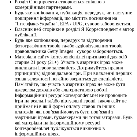
Розділ Спецпроекти створюється спільно з
комерційними партнерами.
Будь яке копіювання, публікація, передрук, чи наступне
поширення інформації, що містить посилання на
"Інтерфакс-Україна", EPA / UPG, суворо забороняється.
Власник веб-сторінки в розділі Я-Корреспондент є автор
публікації.
Будь-яке копіювання, передрук та відтворення
фотографічних творів та/або аудіовізуальних творів
правовласника Getty Images - суворо забороняється.
Матеріали сайту korrespondent.net призначені для осіб
старше 21 року (21+). Участь в азартних іграх може
викликати ігрову залежність. Дотримуйтесь правил
(принципів) відповідальної гри. При виявленні перших
ознак залежності негайно зверніться до спеціаліста.
Пам'ятайте, що участь в азартних іграх не може бути
джерелом доходів або альтернативою роботі.
Інформаційний ресурс korrespondent.net не проводить
ігри на реальні та/або віртуальні гроші, також сайт не
приймає ні в якій формі оплату ставок та інших
платежів, які пов’язані/можуть бути пов’язані з
азартними іграми, букмекерами чи тоталізаторами. Будь-
які матеріали на інформаційному ресурсі
korrespondent.net публікуються виключно в
інформаційних цілях.