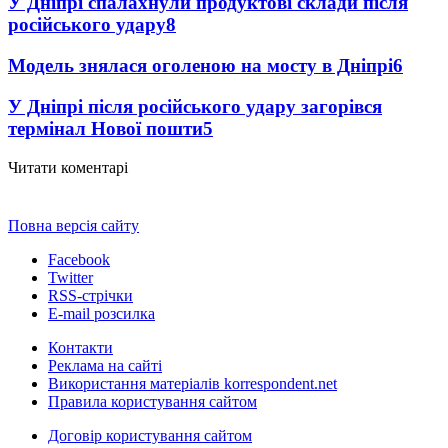
У Дніпрі спалахнули продуктові склади після
російського удару
8
Модель знялася оголеною на мосту в Дніпрі
6
У Дніпрі після російського удару загорівся
термінал Нової пошти
5
Читати коментарі
Повна версія сайту
Facebook
Twitter
RSS-стрічки
E-mail розсилка
Контакти
Реклама на сайті
Використання матеріалів korrespondent.net
Правила користування сайтом
Договір користування сайтом