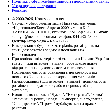
Політика у сфері конфіденційності і персональних даних
Угода щодо користування
Редакція
© 2000-2026, Korrespondent.net
Суб'єкт у сфері онлайн-медіа Назва онлайн-медіа –
«КореспонденТ.net» Адреса: 02091, місто Київ,
ХАРКІВСЬКЕ ШОСЕ, будинок 172-Б, офіс 208/1 E-mail:
sunlight@mediadim.com.ua
Телефон: 044-205-43-00
Ідентифікатор медіа – R40-06068
Використання будь-яких матеріалів, розміщених на
сайті, дозволяється за умови посилання на
Корреспондент.net.
При копіюванні матеріалів зі сторінки « Новини України
і світу» , для інтернет - видань - обов'язкове пряме
відкрите для пошукових систем гіперпосилання .
Посилання має бути розміщена в незалежності від
повного або часткового використання матеріалів.
Гіперпосилання ( для інтернет - видань) - повинна бути
розміщена в підзаголовку або в першому абзаці
матеріалу.
Новини з позначками "Думка", "Експертиза", "Заява",
"Регіони", "Гроші", "Влада", "Вибори", "Тест-драйв",
"Спецпроекти", "Промо" публікуються на правах
реклами.