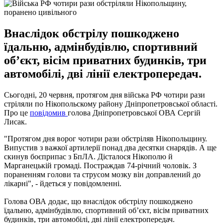
Внаслідок обстрілу пошкоджено
їдальню, адмінбудівлю, спортивний
об’єкт, вісім приватних будинків, три
автомобілі, дві лінії електропередач.
Сьогодні, 20 червня, протягом дня війська РФ чотири рази
стріляли по Нікопольскому району Дніпропетровської області.
Про це
повідомив
голова Дніпропетровської ОВА Сергій
Лисак.
"Протягом дня ворог чотири рази обстріляв Нікопольщину.
Випустив з важкої артилерії понад два десятки снарядів. А ще
скинув боєприпас з БпЛА. Дісталося Нікополю й
Марганецькій громаді. Постраждав 74-річний чоловік. З
пораненням голови та струсом мозку він доправлений до
лікарні", - йдеться у повідомленні.
Голова ОВА додає, що внаслідок обстрілу пошкоджено
їдальню, адмінбудівлю, спортивний об’єкт, вісім приватних
будинків, три автомобілі, дві лінії електропередач.