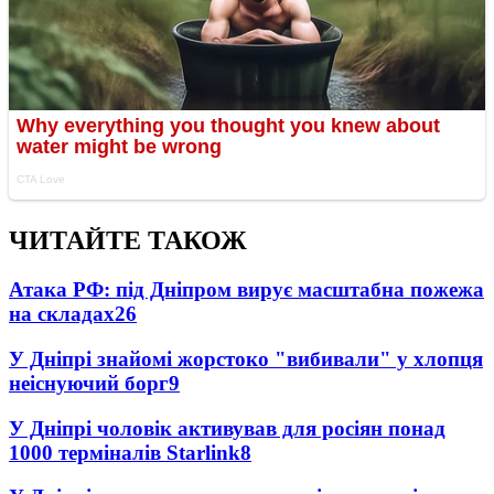
ЧИТАЙТЕ ТАКОЖ
Атака РФ: під Дніпром вирує масштабна пожежа
на складах
26
У Дніпрі знайомі жорстоко "вибивали" у хлопця
неіснуючий борг
9
У Дніпрі чоловік активував для росіян понад
1000 терміналів Starlink
8