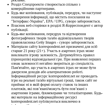
реклами.
Розділ Спецпроекти створюється спільно з
комерційними партнерами.
Будь яке копіювання, публікація, передрук, чи наступне
поширення інформації, що містить посилання на
"Інтерфакс-Україна", EPA / UPG, суворо забороняється.
Власник веб-сторінки в розділі Я-Корреспондент є автор
публікації.
Будь-яке копіювання, передрук та відтворення
фотографічних творів та/або аудіовізуальних творів
правовласника Getty Images - суворо забороняється.
Матеріали сайту korrespondent.net призначені для осіб
старше 21 року (21+). Участь в азартних іграх може
викликати ігрову залежність. Дотримуйтесь правил
(принципів) відповідальної гри. При виявленні перших
ознак залежності негайно зверніться до спеціаліста.
Пам'ятайте, що участь в азартних іграх не може бути
джерелом доходів або альтернативою роботі.
Інформаційний ресурс korrespondent.net не проводить
ігри на реальні та/або віртуальні гроші, також сайт не
приймає ні в якій формі оплату ставок та інших
платежів, які пов’язані/можуть бути пов’язані з
азартними іграми, букмекерами чи тоталізаторами. Будь-
які матеріали на інформаційному ресурсі
korrespondent.net публікуються виключно в