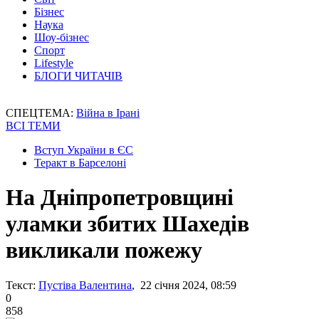
Бізнес
Наука
Шоу-бізнес
Спорт
Lifestyle
БЛОГИ ЧИТАЧІВ
СПЕЦТЕМА:
Війна в Ірані
ВСІ ТЕМИ
Вступ України в ЄС
Теракт в Барселоні
На Дніпропетровщині
уламки збитих Шахедів
викликали пожежу
Текст:
Пустіва Валентина
, 22 січня 2024, 08:59
0
858