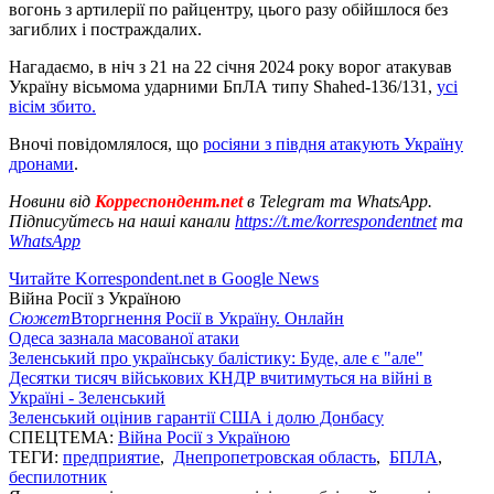
вогонь з артилерії по райцентру, цього разу обійшлося без
загиблих і постраждалих.
Нагадаємо, в ніч з 21 на 22 січня 2024 року ворог атакував
Україну вісьмома ударними БпЛА типу Shahed-136/131,
усі
вісім збито.
Вночі повідомлялося, що
росіяни з півдня атакують Україну
дронами
.
Новини від
Корреспондент.net
в Telegram та WhatsApp.
Підписуйтесь на наші канали
https://t.me/korrespondentnet
та
WhatsApp
Читайте Korrespondent.net в Google News
Війна Росії з Україною
Сюжет
Вторгнення Росії в Україну. Онлайн
Одеса зазнала масованої атаки
Зеленський про українську балістику: Буде, але є "але"
Десятки тисяч військових КНДР вчитимуться на війні в
Україні - Зеленський
Зеленський оцінив гарантії США і долю Донбасу
СПЕЦТЕМА:
Війна Росії з Україною
ТЕГИ:
предприятие
,
Днепропетровская область
,
БПЛА
,
беспилотник