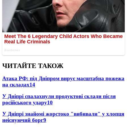
ЧИТАЙТЕ ТАКОЖ
Атака РФ: під Дніпром вирує масштабна пожежа
на складах
14
У Дніпрі спалахнули продуктові склади після
російського удару
10
У Дніпрі знайомі жорстоко "вибивали" у хлопця
неіснуючий борг
9