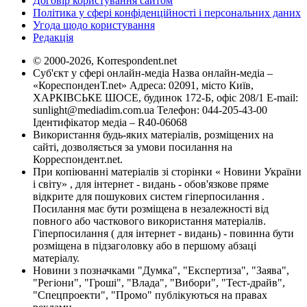
Договір користування сайтом
Політика у сфері конфіденційності і персональних даних
Угода щодо користування
Редакція
© 2000-2026, Korrespondent.net
Суб'єкт у сфері онлайн-медіа Назва онлайн-медіа –
«КореспонденТ.net» Адреса: 02091, місто Київ,
ХАРКІВСЬКЕ ШОСЕ, будинок 172-Б, офіс 208/1 E-mail:
sunlight@mediadim.com.ua
Телефон: 044-205-43-00
Ідентифікатор медіа – R40-06068
Використання будь-яких матеріалів, розміщених на
сайті, дозволяється за умови посилання на
Корреспондент.net.
При копіюванні матеріалів зі сторінки « Новини України
і світу» , для інтернет - видань - обов'язкове пряме
відкрите для пошукових систем гіперпосилання .
Посилання має бути розміщена в незалежності від
повного або часткового використання матеріалів.
Гіперпосилання ( для інтернет - видань) - повинна бути
розміщена в підзаголовку або в першому абзаці
матеріалу.
Новини з позначками "Думка", "Експертиза", "Заява",
"Регіони", "Гроші", "Влада", "Вибори", "Тест-драйв",
"Спецпроекти", "Промо" публікуються на правах