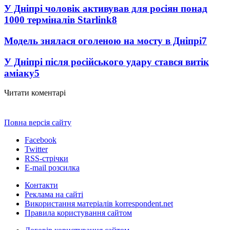
У Дніпрі чоловік активував для росіян понад
1000 терміналів Starlink
8
Модель знялася оголеною на мосту в Дніпрі
7
У Дніпрі після російського удару стався витік
аміаку
5
Читати коментарі
Повна версія сайту
Facebook
Twitter
RSS-стрічки
E-mail розсилка
Контакти
Реклама на сайті
Використання матеріалів korrespondent.net
Правила користування сайтом