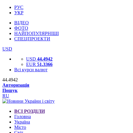
РУС
УКР
ВІДЕО
ФОТО
НАЙПОПУЛЯРНІШІ
СПЕЦПРОЕКТИ
USD
USD
44.4942
EUR
51.3366
Всі курси валют
44.4942
Авторизація
Пошук
RU
ВСІ РОЗДІЛИ
Головна
Україна
Місто
Світ