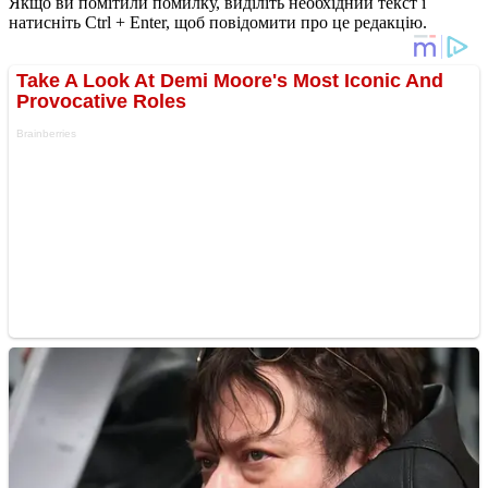
Якщо ви помітили помилку, виділіть необхідний текст і
натисніть Ctrl + Enter, щоб повідомити про це редакцію.