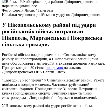
Фото: Сергій Лисак / Телеграм
Наслідки чергового російського удару по Дніпропетровщині
У Нікопольському районі під удари
російськийх військ потрапили
Нікополь, Марганецька і Покровська
сільська громади.
Російські війська вдарли ракетою по Синельниківському
району Дніпропетровщини, а Нікопольський район цілий
день обстрілювали з артилерії й атакували дронами-камікадзе.
Про це сьогодні, 30 січня,
повідомив
начальник
Дніпропетровської ОВА Сергій Лисак.
"Сьогодні у нас "приліт" у Синельниківському районі. Ракета
поцілила в подвір'я місцевих. Частково зруйнований
житловий будинок. Пошкоджена ще 31 оселя. Потрощені
кілька господарських споруд. Зачепило гараж та лінію
електропередач. Люди вціліли", - йдеться в повідомленні.
У Нікопольському районі під удари російськийх військ