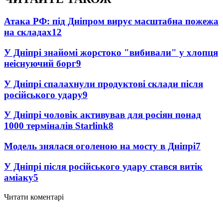
Атака РФ: під Дніпром вирує масштабна пожежа
на складах
12
У Дніпрі знайомі жорстоко "вибивали" у хлопця
неіснуючий борг
9
У Дніпрі спалахнули продуктові склади після
російського удару
9
У Дніпрі чоловік активував для росіян понад
1000 терміналів Starlink
8
Модель знялася оголеною на мосту в Дніпрі
7
У Дніпрі після російського удару стався витік
аміаку
5
Читати коментарі