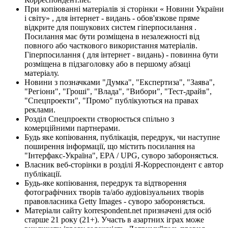
При копіюванні матеріалів зі сторінки « Новини України
і світу» , для інтернет - видань - обов'язкове пряме
відкрите для пошукових систем гіперпосилання .
Посилання має бути розміщена в незалежності від
повного або часткового використання матеріалів.
Гіперпосилання ( для інтернет - видань) - повинна бути
розміщена в підзаголовку або в першому абзаці
матеріалу.
Новини з позначками "Думка", "Експертиза", "Заява",
"Регіони", "Гроші", "Влада", "Вибори", "Тест-драйв",
"Спецпроекти", "Промо" публікуються на правах
реклами.
Розділ Спецпроекти створюється спільно з
комерційними партнерами.
Будь яке копіювання, публікація, передрук, чи наступне
поширення інформації, що містить посилання на
"Інтерфакс-Україна", EPA / UPG, суворо забороняється.
Власник веб-сторінки в розділі Я-Корреспондент є автор
публікації.
Будь-яке копіювання, передрук та відтворення
фотографічних творів та/або аудіовізуальних творів
правовласника Getty Images - суворо забороняється.
Матеріали сайту korrespondent.net призначені для осіб
старше 21 року (21+). Участь в азартних іграх може