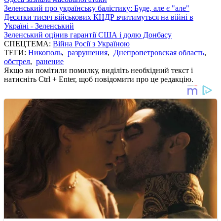
Зеленський про українську балістику: Буде, але є "але"
Десятки тисяч військових КНДР вчитимуться на війні в
Україні - Зеленський
Зеленський оцінив гарантії США і долю Донбасу
СПЕЦТЕМА:
Війна Росії з Україною
ТЕГИ:
Никополь
,
разрушения
,
Днепропетровская область
,
обстрел
,
ранение
Якщо ви помітили помилку, виділіть необхідний текст і
натисніть Ctrl + Enter, щоб повідомити про це редакцію.