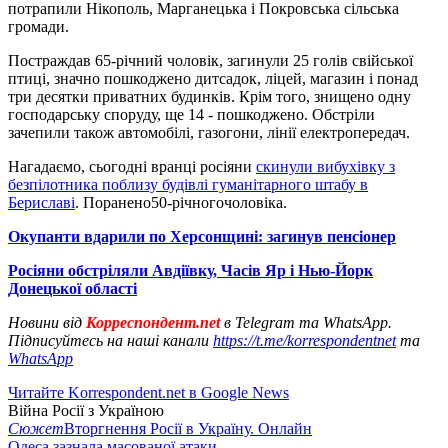
потрапили Нікополь, Марганецька і Покровська сільська
громади.
Постраждав 65-річний чоловік, загинули 25 голів свійської
птиці, значно пошкоджено дитсадок, ліцей, магазин і понад
три десятки приватних будинків. Крім того, знищено одну
господарську споруду, ще 14 - пошкоджено. Обстріли
зачепили також автомобілі, газогони, лінії електропередач.
Нагадаємо, сьогодні вранці росіяни
скинули вибухівку з
безпілотника поблизу будівлі гуманітарного штабу в
Бериславі
. Поранено50-річногочоловіка.
Окупанти вдарили по Херсонщині: загинув пенсіонер
Росіяни обстріляли Авдіївку, Часів Яр і Нью-Йорк
Донецької області
Новини від
Корреспондент.net
в Telegram та WhatsApp.
Підписуйтесь на наші канали
https://t.me/korrespondentnet
та
WhatsApp
Читайте Korrespondent.net в Google News
Війна Росії з Україною
Сюжет
Вторгнення Росії в Україну. Онлайн
Одеса зазнала масованої атаки