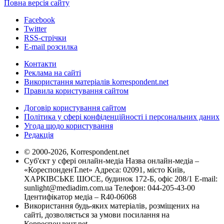
Повна версія сайту
Facebook
Twitter
RSS-стрічки
E-mail розсилка
Контакти
Реклама на сайті
Використання матеріалів korrespondent.net
Правила користування сайтом
Договір користування сайтом
Політика у сфері конфіденційності і персональних даних
Угода щодо користування
Редакція
© 2000-2026, Korrespondent.net
Суб'єкт у сфері онлайн-медіа Назва онлайн-медіа –
«КореспонденТ.net» Адреса: 02091, місто Київ,
ХАРКІВСЬКЕ ШОСЕ, будинок 172-Б, офіс 208/1 E-mail:
sunlight@mediadim.com.ua
Телефон: 044-205-43-00
Ідентифікатор медіа – R40-06068
Використання будь-яких матеріалів, розміщених на
сайті, дозволяється за умови посилання на
Корреспондент.net.