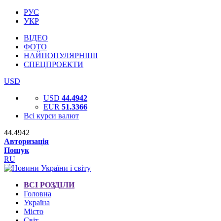
РУС
УКР
ВІДЕО
ФОТО
НАЙПОПУЛЯРНІШІ
СПЕЦПРОЕКТИ
USD
USD
44.4942
EUR
51.3366
Всі курси валют
44.4942
Авторизація
Пошук
RU
ВСІ РОЗДІЛИ
Головна
Україна
Місто
Світ