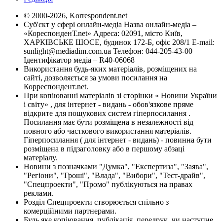
© 2000-2026, Korrespondent.net
Суб'єкт у сфері онлайн-медіа Назва онлайн-медіа –
«КореспонденТ.net» Адреса: 02091, місто Київ,
ХАРКІВСЬКЕ ШОСЕ, будинок 172-Б, офіс 208/1 E-mail:
sunlight@mediadim.com.ua
Телефон: 044-205-43-00
Ідентифікатор медіа – R40-06068
Використання будь-яких матеріалів, розміщених на
сайті, дозволяється за умови посилання на
Корреспондент.net.
При копіюванні матеріалів зі сторінки « Новини України
і світу» , для інтернет - видань - обов'язкове пряме
відкрите для пошукових систем гіперпосилання .
Посилання має бути розміщена в незалежності від
повного або часткового використання матеріалів.
Гіперпосилання ( для інтернет - видань) - повинна бути
розміщена в підзаголовку або в першому абзаці
матеріалу.
Новини з позначками "Думка", "Експертиза", "Заява",
"Регіони", "Гроші", "Влада", "Вибори", "Тест-драйв",
"Спецпроекти", "Промо" публікуються на правах
реклами.
Розділ Спецпроекти створюється спільно з
комерційними партнерами.
Будь яке копіювання, публікація, передрук, чи наступне