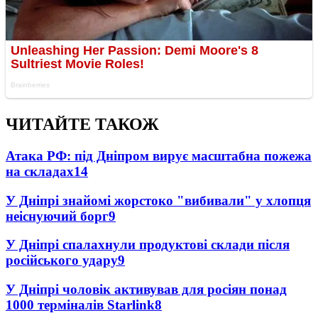
ЧИТАЙТЕ ТАКОЖ
Атака РФ: під Дніпром вирує масштабна пожежа
на складах
14
У Дніпрі знайомі жорстоко "вибивали" у хлопця
неіснуючий борг
9
У Дніпрі спалахнули продуктові склади після
російського удару
9
У Дніпрі чоловік активував для росіян понад
1000 терміналів Starlink
8