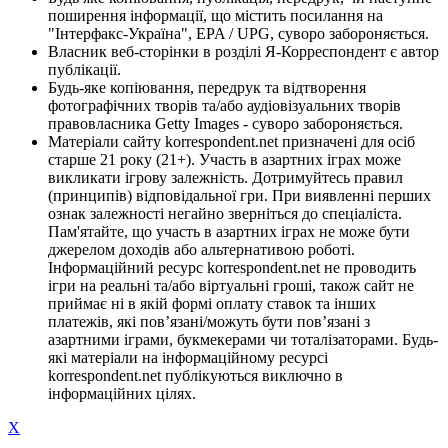
поширення інформації, що містить посилання на
"Інтерфакс-Україна", EPA / UPG, суворо забороняється.
Власник веб-сторінки в розділі Я-Корреспондент є автор
публікації.
Будь-яке копіювання, передрук та відтворення
фотографічних творів та/або аудіовізуальних творів
правовласника Getty Images - суворо забороняється.
Матеріали сайту korrespondent.net призначені для осіб
старше 21 року (21+). Участь в азартних іграх може
викликати ігрову залежність. Дотримуйтесь правил
(принципів) відповідальної гри. При виявленні перших
ознак залежності негайно зверніться до спеціаліста.
Пам'ятайте, що участь в азартних іграх не може бути
джерелом доходів або альтернативою роботі.
Інформаційний ресурс korrespondent.net не проводить
ігри на реальні та/або віртуальні гроші, також сайт не
приймає ні в якій формі оплату ставок та інших
платежів, які пов’язані/можуть бути пов’язані з
азартними іграми, букмекерами чи тоталізаторами. Будь-
які матеріали на інформаційному ресурсі
korrespondent.net публікуються виключно в
інформаційних цілях.
X