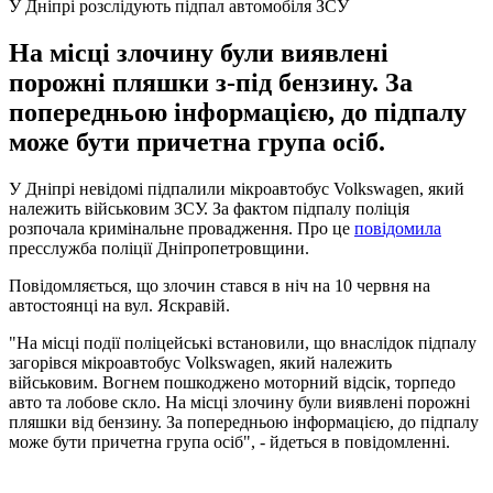
У Дніпрі розслідують підпал автомобіля ЗСУ
На місці злочину були виявлені
порожні пляшки з-під бензину. За
попередньою інформацією, до підпалу
може бути причетна група осіб.
У Дніпрі невідомі підпалили мікроавтобус Volkswagen, який
належить військовим ЗСУ. За фактом підпалу поліція
розпочала кримінальне провадження. Про це
повідомила
пресслужба поліції Дніпропетровщини.
Повідомляється, що злочин стався в ніч на 10 червня на
автостоянці на вул. Яскравій.
"На місці події поліцейські встановили, що внаслідок підпалу
загорівся мікроавтобус Volkswagen, який належить
військовим. Вогнем пошкоджено моторний відсік, торпедо
авто та лобове скло. На місці злочину були виявлені порожні
пляшки від бензину. За попередньою інформацією, до підпалу
може бути причетна група осіб", - йдеться в повідомленні.