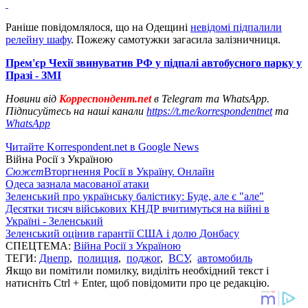
Раніше повідомлялося, що на Одещині
невідомі підпалили
релейну шафу
. Пожежу самотужки загасила залізничниця.
Прем'єр Чехії звинуватив РФ у підпалі автобусного парку у
Празі - ЗМІ
Новини від
Корреспондент.net
в Telegram та WhatsApp.
Підписуйтесь на наші канали
https://t.me/korrespondentnet
та
WhatsApp
Читайте Korrespondent.net в Google News
Війна Росії з Україною
Сюжет
Вторгнення Росії в Україну. Онлайн
Одеса зазнала масованої атаки
Зеленський про українську балістику: Буде, але є "але"
Десятки тисяч військових КНДР вчитимуться на війні в
Україні - Зеленський
Зеленський оцінив гарантії США і долю Донбасу
СПЕЦТЕМА:
Війна Росії з Україною
ТЕГИ:
Днепр
,
полиция
,
поджог
,
ВСУ
,
автомобиль
Якщо ви помітили помилку, виділіть необхідний текст і
натисніть Ctrl + Enter, щоб повідомити про це редакцію.