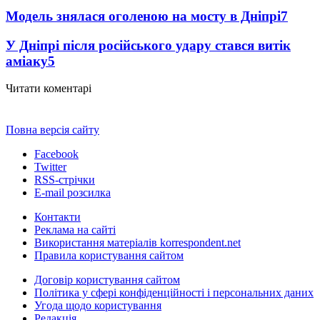
Модель знялася оголеною на мосту в Дніпрі
7
У Дніпрі після російського удару стався витік
аміаку
5
Читати коментарі
Повна версія сайту
Facebook
Twitter
RSS-стрічки
E-mail розсилка
Контакти
Реклама на сайті
Використання матеріалів korrespondent.net
Правила користування сайтом
Договір користування сайтом
Політика у сфері конфіденційності і персональних даних
Угода щодо користування
Редакція