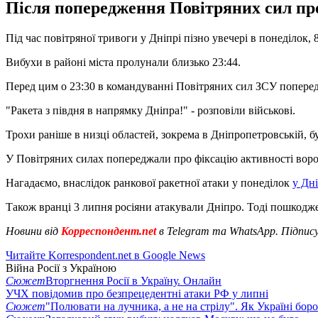
Після попередження Повітряних сил про 
Під час повітряної тривоги у Дніпрі пізно увечері в понеділок,
Вибухи в районі міста пролунали близько 23:44.
Перед цим о 23:30 в командуванні Повітряних сил ЗСУ попереди
"Ракета з півдня в напрямку Дніпра!" - розповіли військові.
Трохи раніше в низці областей, зокрема в Дніпропетровській, б
У Повітряних силах попереджали про фіксацію активності ворожо
Нагадаємо, внаслідок ранкової ракетної атаки у понеділок
у Дн
Також вранці 3 липня росіяни атакували Дніпро. Тоді пошкодж
Новини від
Корреспондент.net
в Telegram та WhatsApp. Підпис
Читайте Korrespondent.net в Google News
Війна Росії з Україною
Сюжет
Вторгнення Росії в Україну. Онлайн
УЧХ повідомив про безпрецедентні атаки РФ у липні
Сюжет
"Полювати на лучника, а не на стрілу". Як Україні бор