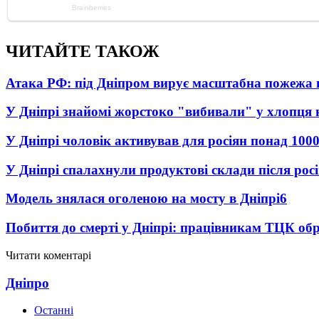
ЧИТАЙТЕ ТАКОЖ
Атака РФ: під Дніпром вирує масштабна пожежа 
У Дніпрі знайомі жорстоко "вибивали" у хлопця 
У Дніпрі чоловік активував для росіян понад 1000
У Дніпрі спалахнули продуктові склади після рос
Модель знялася оголеною на мосту в Дніпрі
6
Побиття до смерті у Дніпрі: працівникам ТЦК обр
Читати коментарі
Дніпро
Останні