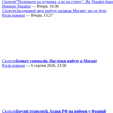
Сюжет
"Полювати на лучника, а не на стрілу". Як Україні бор
Новини України
— Вчора, 16:36
Сюжет
Загадковий звук вибуху налякав Москву: що це було
Росія новини
— Вчора, 15:27
Сюжет
Бенкет генералів. Наслідки вибуху в Москві
Росія новини
— 6 серпня 2026, 23:58
Сюжет
Брудні технології. Атаки РФ на вибори у Франції