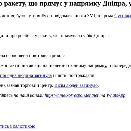
ракету, що прямує у напрямку Дніпра, у 
 8 липня, було чути вибух, повідомляє низка ЗМІ, зокрема
Суспіль
ли про російську ракету, яка прямувала у бік Дніпра.
ула оголошена повітряна тривога.
ї тактичної авіації на південно-східному напрямку, й попереджа
іпрі одна людина загинула
і шість постраждали.
ень зазнав торговий центр.
Вісім людей загинуло
.
уйтесь на наші канали
https://t.me/korrespondentnet
та
WhatsApp
отись з балістикою