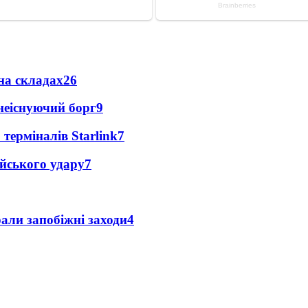
на складах
26
неіснуючий борг
9
 терміналів Starlink
7
ійського удару
7
али запобіжні заходи
4