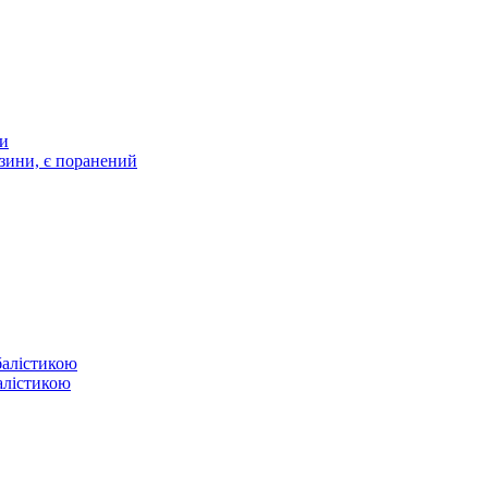
ти
зини, є поранений
балістикою