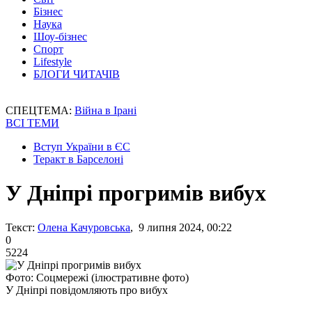
Бізнес
Наука
Шоу-бізнес
Спорт
Lifestyle
БЛОГИ ЧИТАЧІВ
СПЕЦТЕМА:
Війна в Ірані
ВСІ ТЕМИ
Вступ України в ЄС
Теракт в Барселоні
У Дніпрі прогримів вибух
Текст:
Олена Качуровська
, 9 липня 2024, 00:22
0
5224
Фото: Соцмережі (ілюстративне фото)
У Дніпрі повідомляють про вибух