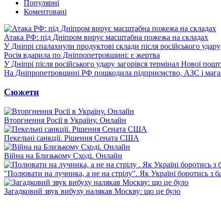
Популярні
Коментовані
Атака РФ: під Дніпром вирує масштабна пожежа на складах
У Дніпрі спалахнули продуктові склади після російського удару
Росія вдарила по Дніпропетровщині: є жертва
У Дніпрі після російського удару загорівся термінал Нової пош
На Дніпропетровщині РФ пошкодила підприємство, АЗС і мага
Сюжети
Вторгнення Росії в Україну. Онлайн
Пекельні санкції. Рішення Сената США
Війна на Близькому Сході. Онлайн
"Полювати на лучника, а не на стрілу". Як Україні боротись з 
Загадковий звук вибуху налякав Москву: що це було