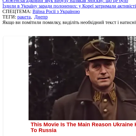
Сюжет
Загадковий звук вибуху налякав Москву: що це було
Їздили в Україну заради полонених: у Кореї затримали активіст
СПЕЦТЕМА:
Війна Росії з Україною
ТЕГИ:
ракета
,
Днепр
Якщо ви помітили помилку, виділіть необхідний текст і натисніт