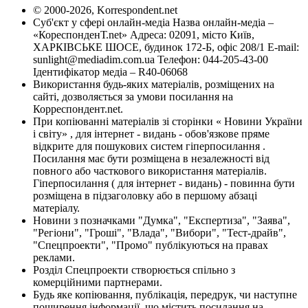
© 2000-2026, Korrespondent.net
Суб'єкт у сфері онлайн-медіа Назва онлайн-медіа –
«КореспонденТ.net» Адреса: 02091, місто Київ,
ХАРКІВСЬКЕ ШОСЕ, будинок 172-Б, офіс 208/1 E-mail:
sunlight@mediadim.com.ua
Телефон: 044-205-43-00
Ідентифікатор медіа – R40-06068
Використання будь-яких матеріалів, розміщених на
сайті, дозволяється за умови посилання на
Корреспондент.net.
При копіюванні матеріалів зі сторінки « Новини України
і світу» , для інтернет - видань - обов'язкове пряме
відкрите для пошукових систем гіперпосилання .
Посилання має бути розміщена в незалежності від
повного або часткового використання матеріалів.
Гіперпосилання ( для інтернет - видань) - повинна бути
розміщена в підзаголовку або в першому абзаці
матеріалу.
Новини з позначками "Думка", "Експертиза", "Заява",
"Регіони", "Гроші", "Влада", "Вибори", "Тест-драйв",
"Спецпроекти", "Промо" публікуються на правах
реклами.
Розділ Спецпроекти створюється спільно з
комерційними партнерами.
Будь яке копіювання, публікація, передрук, чи наступне
поширення інформації, що містить посилання на