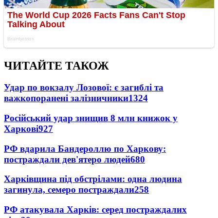
ЧИТАЙТЕ ТАКОЖ
Удар по вокзалу Лозової: є загиблі та
важкопоранені залізничники
1324
Російський удар знищив 8 млн книжок у
Харкові
927
РФ вдарила Бандероллю по Харкову:
постраждали дев'ятеро людей
680
Харківщина під обстрілами: одна людина
загинула, семеро постраждали
258
РФ атакувала Харків: серед постраждалих