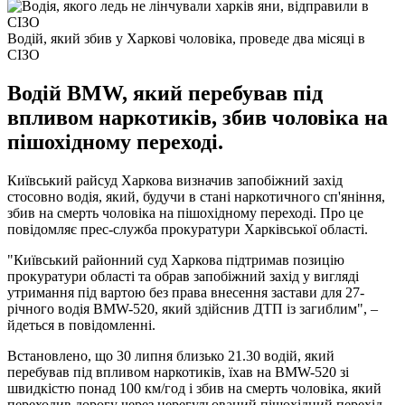
Водій, який збив у Харкові чоловіка, проведе два місяці в
СІЗО
Водій BMW, який перебував під
впливом наркотиків, збив чоловіка на
пішохідному переході.
Київський райсуд Харкова визначив запобіжний захід
стосовно водія, який, будучи в стані наркотичного сп'яніння,
збив на смерть чоловіка на пішохідному переході. Про це
повідомляє прес-служба прокуратури Харківської області.
"Київський районний суд Харкова підтримав позицію
прокуратури області та обрав запобіжний захід у вигляді
утримання під вартою без права внесення застави для 27-
річного водія BMW-520, який здійснив ДТП із загиблим", –
йдеться в повідомленні.
Встановлено, що 30 липня близько 21.30 водій, який
перебував під впливом наркотиків, їхав на BMW-520 зі
швидкістю понад 100 км/год і збив на смерть чоловіка, який
переходив дорогу через нерегульований пішохідний перехід.