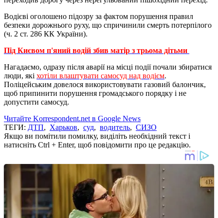
Водієві оголошено підозру за фактом порушення правил
безпеки дорожнього руху, що спричинили смерть потерпілого
(ч. 2 ст. 286 КК України).
Під Києвом п'яний водій збив матір з трьома дітьми
Нагадаємо, одразу після аварії на місці події почали збиратися
люди, які
хотіли влаштувати самосуд над водієм
.
Поліцейським довелося використовувати газовий балончик,
щоб припинити порушення громадського порядку і не
допустити самосуд.
Читайте Korrespondent.net в Google News
ТЕГИ:
ДТП
,
Харьков
,
суд
,
водитель
,
СИЗО
Якщо ви помітили помилку, виділіть необхідний текст і
натисніть Ctrl + Enter, щоб повідомити про це редакцію.