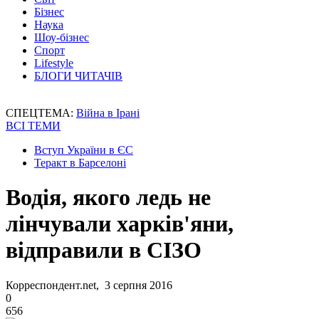
Бізнес
Наука
Шоу-бізнес
Спорт
Lifestyle
БЛОГИ ЧИТАЧІВ
СПЕЦТЕМА:
Війна в Ірані
ВСІ ТЕМИ
Вступ України в ЄС
Теракт в Барселоні
Водія, якого ледь не
лінчували харків'яни,
відправили в СІЗО
Корреспондент.net, 3 серпня 2016
0
656