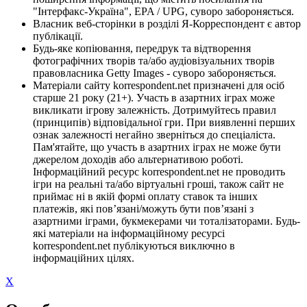
"Інтерфакс-Україна", EPA / UPG, суворо забороняється.
Власник веб-сторінки в розділі Я-Корреспондент є автор
публікації.
Будь-яке копіювання, передрук та відтворення
фотографічних творів та/або аудіовізуальних творів
правовласника Getty Images - суворо забороняється.
Матеріали сайту korrespondent.net призначені для осіб
старше 21 року (21+). Участь в азартних іграх може
викликати ігрову залежність. Дотримуйтесь правил
(принципів) відповідальної гри. При виявленні перших
ознак залежності негайно зверніться до спеціаліста.
Пам'ятайте, що участь в азартних іграх не може бути
джерелом доходів або альтернативою роботі.
Інформаційний ресурс korrespondent.net не проводить
ігри на реальні та/або віртуальні гроші, також сайт не
приймає ні в якій формі оплату ставок та інших
платежів, які пов’язані/можуть бути пов’язані з
азартними іграми, букмекерами чи тоталізаторами. Будь-
які матеріали на інформаційному ресурсі
korrespondent.net публікуються виключно в
інформаційних цілях.
X