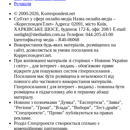
Редакція
© 2000-2026, Korrespondent.net
Суб'єкт у сфері онлайн-медіа Назва онлайн-медіа –
«КореспонденТ.net» Адреса: 02091, місто Київ,
ХАРКІВСЬКЕ ШОСЕ, будинок 172-Б, офіс 208/1 E-mail:
sunlight@mediadim.com.ua
Телефон: 044-205-43-00
Ідентифікатор медіа – R40-06068
Використання будь-яких матеріалів, розміщених на
сайті, дозволяється за умови посилання на
Корреспондент.net.
При копіюванні матеріалів зі сторінки « Новини України
і світу» , для інтернет - видань - обов'язкове пряме
відкрите для пошукових систем гіперпосилання .
Посилання має бути розміщена в незалежності від
повного або часткового використання матеріалів.
Гіперпосилання ( для інтернет - видань) - повинна бути
розміщена в підзаголовку або в першому абзаці
матеріалу.
Новини з позначками "Думка", "Експертиза", "Заява",
"Регіони", "Гроші", "Влада", "Вибори", "Тест-драйв",
"Спецпроекти", "Промо" публікуються на правах
реклами.
Розділ Спецпроекти створюється спільно з
комерційними партнерами.