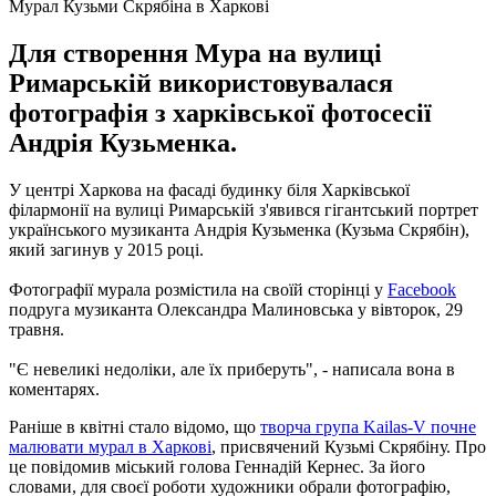
Мурал Кузьми Скрябіна в Харкові
Для створення Мура на вулиці
Римарській використовувалася
фотографія з харківської фотосесії
Андрія Кузьменка.
У центрі Харкова на фасаді будинку біля Харківської
філармонії на вулиці Римарській з'явився гігантський портрет
українського музиканта Андрія Кузьменка (Кузьма Скрябін),
який загинув у 2015 році.
Фотографії мурала розмістила на своїй сторінці у
Facebook
подруга музиканта Олександра Малиновська у вівторок, 29
травня.
"Є невеликі недоліки, але їх приберуть", - написала вона в
коментарях.
Раніше в квітні стало відомо, що
творча група Kailas-V почне
малювати мурал в Харкові
, присвячений Кузьмі Скрябіну.
Про
це повідомив міський голова Геннадій Кернес.
За його
словами, для своєї роботи художники обрали фотографію,