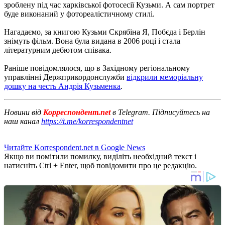
зроблену під час харківської фотосесії Кузьми.
А сам портрет
буде виконаний у фотореалістичному стилі.
Нагадаємо, за книгою Кузьми Скрябіна Я, Побєда і Берлін
знімуть фільм.
Вона була видана в 2006 році і стала
літературним дебютом співака.
Раніше повідомлялося, що в Західному регіональному
управлінні Держприкордонслужби
відкрили меморіальну
дошку на честь Андрія Кузьменка
.
Новини від
Корреспондент.net
в Telegram. Підписуйтесь на
наш канал
https://t.me/korrespondentnet
Читайте Korrespondent.net в Google News
Якщо ви помітили помилку, виділіть необхідний текст і
натисніть Ctrl + Enter, щоб повідомити про це редакцію.