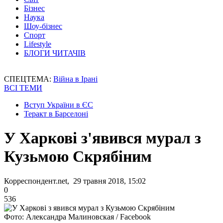
Бізнес
Наука
Шоу-бізнес
Спорт
Lifestyle
БЛОГИ ЧИТАЧІВ
СПЕЦТЕМА:
Війна в Ірані
ВСІ ТЕМИ
Вступ України в ЄС
Теракт в Барселоні
У Харкові з'явився мурал з
Кузьмою Скрябіним
Корреспондент.net, 29 травня 2018, 15:02
0
536
Фото: Александра Малиновская / Facebook