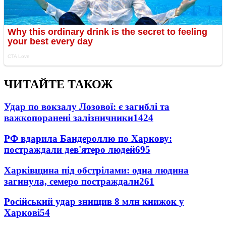
ЧИТАЙТЕ ТАКОЖ
Удар по вокзалу Лозової: є загиблі та
важкопоранені залізничники
1424
РФ вдарила Бандероллю по Харкову:
постраждали дев'ятеро людей
695
Харківщина під обстрілами: одна людина
загинула, семеро постраждали
261
Російський удар знищив 8 млн книжок у
Харкові
54