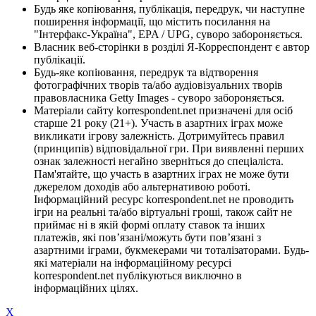
Будь яке копіювання, публікація, передрук, чи наступне
поширення інформації, що містить посилання на
"Інтерфакс-Україна", EPA / UPG, суворо забороняється.
Власник веб-сторінки в розділі Я-Корреспондент є автор
публікації.
Будь-яке копіювання, передрук та відтворення
фотографічних творів та/або аудіовізуальних творів
правовласника Getty Images - суворо забороняється.
Матеріали сайту korrespondent.net призначені для осіб
старше 21 року (21+). Участь в азартних іграх може
викликати ігрову залежність. Дотримуйтесь правил
(принципів) відповідальної гри. При виявленні перших
ознак залежності негайно зверніться до спеціаліста.
Пам'ятайте, що участь в азартних іграх не може бути
джерелом доходів або альтернативою роботі.
Інформаційний ресурс korrespondent.net не проводить
ігри на реальні та/або віртуальні гроші, також сайт не
приймає ні в якій формі оплату ставок та інших
платежів, які пов’язані/можуть бути пов’язані з
азартними іграми, букмекерами чи тоталізаторами. Будь-
які матеріали на інформаційному ресурсі
korrespondent.net публікуються виключно в
інформаційних цілях.
X