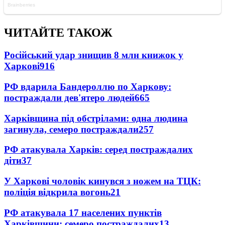
ЧИТАЙТЕ ТАКОЖ
Російський удар знищив 8 млн книжок у
Харкові
916
РФ вдарила Бандероллю по Харкову:
постраждали дев'ятеро людей
665
Харківщина під обстрілами: одна людина
загинула, семеро постраждали
257
РФ атакувала Харків: серед постраждалих
діти
37
У Харкові чоловік кинувся з ножем на ТЦК:
поліція відкрила вогонь
21
РФ атакувала 17 населених пунктів
Харківщини: семеро постраждалих
13