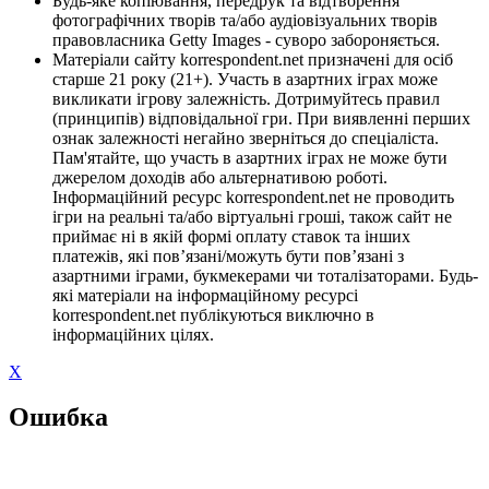
Будь-яке копіювання, передрук та відтворення
фотографічних творів та/або аудіовізуальних творів
правовласника Getty Images - суворо забороняється.
Матеріали сайту korrespondent.net призначені для осіб
старше 21 року (21+). Участь в азартних іграх може
викликати ігрову залежність. Дотримуйтесь правил
(принципів) відповідальної гри. При виявленні перших
ознак залежності негайно зверніться до спеціаліста.
Пам'ятайте, що участь в азартних іграх не може бути
джерелом доходів або альтернативою роботі.
Інформаційний ресурс korrespondent.net не проводить
ігри на реальні та/або віртуальні гроші, також сайт не
приймає ні в якій формі оплату ставок та інших
платежів, які пов’язані/можуть бути пов’язані з
азартними іграми, букмекерами чи тоталізаторами. Будь-
які матеріали на інформаційному ресурсі
korrespondent.net публікуються виключно в
інформаційних цілях.
X
Ошибка