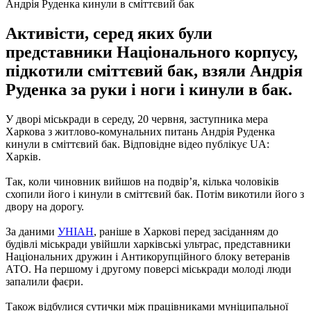
Андрія Руденка кинули в сміттєвий бак
Активісти, серед яких були
представники Національного корпусу,
підкотили сміттєвий бак, взяли Андрія
Руденка за руки і ноги і кинули в бак.
У дворі міськради в середу, 20 червня, заступника мера
Харкова з житлово-комунальних питань Андрія Руденка
кинули в сміттєвий бак.
Відповідне відео публікує UA:
Харків.
Так, коли чиновник вийшов на подвір
’я, кілька чоловіків
схопили його і кинули в сміттєвий бак.
Потім викотили його з
двору на дорогу.
За даними
УНІАН
, раніше в Харкові перед засіданням до
будівлі міськради увійшли харківські ультрас, представники
Національних дружин і Антикорупційного блоку ветеранів
АТО.
На першому і другому поверсі міськради молоді люди
запалили фаєри.
Також відбулися сутички між працівниками муніципальної