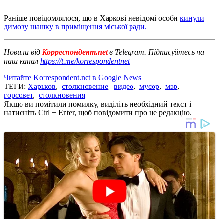
Раніше повідомлялося, що в Харкові невідомі особи
кинули
димову шашку в приміщення міської ради.
Новини від
Корреспондент.net
в Telegram. Підписуйтесь на
наш канал
https://t.me/korrespondentnet
Читайте Korrespondent.net в Google News
ТЕГИ:
Харьков
,
столкновение
,
видео
,
мусор
,
мэр
,
горсовет
,
столкновения
Якщо ви помітили помилку, виділіть необхідний текст і
натисніть Ctrl + Enter, щоб повідомити про це редакцію.