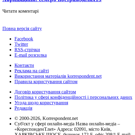
Читати коментарі
Повна версія сайту
Facebook
Twitter
RSS-стрічки
E-mail розсилка
Контакти
Реклама на сайті
Використання матеріалів korrespondent.net
Правила користування сайтом
Договір користування сайтом
Політика у сфері конфіденційності і персональних даних
Угода щодо користування
Редакція
© 2000-2026, Korrespondent.net
Суб'єкт у сфері онлайн-медіа Назва онлайн-медіа –
«КореспонденТ.net» Адреса: 02091, місто Київ,
ХАРКІВСЬКЕ ШОСЕ, будинок 172-Б, офіс 208/1 E-mail: