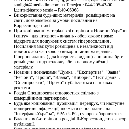
sunlight@mediadim.com.ua
Телефон: 044-205-43-00
Ідентифікатор медіа – R40-06068
Використання будь-яких матеріалів, розміщених на
сайті, дозволяється за умови посилання на
Корреспондент.net.
При копіюванні матеріалів зі сторінки « Новини України
і світу» , для інтернет - видань - обов'язкове пряме
відкрите для пошукових систем гіперпосилання .
Посилання має бути розміщена в незалежності від
повного або часткового використання матеріалів.
Гіперпосилання ( для інтернет - видань) - повинна бути
розміщена в підзаголовку або в першому абзаці
матеріалу.
Новини з позначками "Думка", "Експертиза", "Заява",
"Регіони", "Гроші", "Влада", "Вибори", "Тест-драйв",
"Спецпроекти", "Промо" публікуються на правах
реклами.
Розділ Спецпроекти створюється спільно з
комерційними партнерами.
Будь яке копіювання, публікація, передрук, чи наступне
поширення інформації, що містить посилання на
"Інтерфакс-Україна", EPA / UPG, суворо забороняється.
Власник веб-сторінки в розділі Я-Корреспондент є автор
публікації.