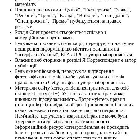
матеріалу.
Новини з позначками "Думка", "Експертиза", "Заява",
"Регіони", "Гроші", "Влада", "Вибори", "Тест-драйв",
"Спецпроекти", "Промо" публікуються на правах
реклами.
Розділ Спецпроекти створюється спільно з
комерційними партнерами.
Будь яке копіювання, публікація, передрук, чи наступне
поширення інформації, що містить посилання на
"Інтерфакс-Україна", EPA / UPG, суворо забороняється.
Власник веб-сторінки в розділі Я-Корреспондент є автор
публікації.
Будь-яке копіювання, передрук та відтворення
фотографічних творів та/або аудіовізуальних творів
правовласника Getty Images - суворо забороняється.
Матеріали сайту korrespondent.net призначені для осіб
старше 21 року (21+). Участь в азартних іграх може
викликати ігрову залежність. Дотримуйтесь правил
(принципів) відповідальної гри. При виявленні перших
ознак залежності негайно зверніться до спеціаліста.
Пам'ятайте, що участь в азартних іграх не може бути
джерелом доходів або альтернативою роботі.
Інформаційний ресурс korrespondent.net не проводить
ігри на реальні та/або віртуальні гроші, також сайт не
приймає ні в якій формі оплату ставок та інших