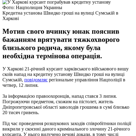
Фото: Нацполиция Украины
Кредитна установа Швидко гроші на вулиці Сумській в
Харкові
Мотив свого вчинку юнак пояснив
бажанням врятувати тяжкохворого
близького родича, якому була
необхідна термінова операція.
У Харкові 21-річний курсант харківського військового вишу
скоїв напад на кредитну установу Швидко гроші на вулиці
Сумській,
повідомляє
регіональне управління Нацполіції в
четвер, 12 липня.
За інформацією правоохоронців, напад стався 3 липня.
Погрожуючи предметом, схожим на пістолет, житель
Дніпропетровської області заволодів грошима в сумі близько
20 тисяч гривень.
Під час проведення розшукових заходів співробітники поліції
викрили у скоєнні даного кримінального злочину 21-річного
курсанта.
У нього вилучено речові докази, в тому числі