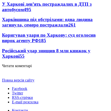
У Харкові дев’ять постраждалих в ДТП з
автобусом
495
Харківщина під обстрілами: одна людина
загинула, семеро постраждали
261
Коригував удари по Харкову: суд оголосив
вирок агенту РФ
185
Російський удар знищив 8 млн книжок у
Харкові
55
Читати коментарі
Повна версія сайту
Facebook
Twitter
RSS-стрічки
E-mail розсилка
Контакти