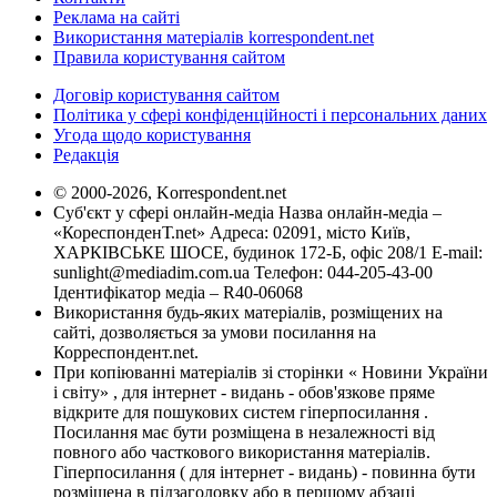
Реклама на сайті
Використання матеріалів korrespondent.net
Правила користування сайтом
Договір користування сайтом
Політика у сфері конфіденційності і персональних даних
Угода щодо користування
Редакція
© 2000-2026, Korrespondent.net
Суб'єкт у сфері онлайн-медіа Назва онлайн-медіа –
«КореспонденТ.net» Адреса: 02091, місто Київ,
ХАРКІВСЬКЕ ШОСЕ, будинок 172-Б, офіс 208/1 E-mail:
sunlight@mediadim.com.ua
Телефон: 044-205-43-00
Ідентифікатор медіа – R40-06068
Використання будь-яких матеріалів, розміщених на
сайті, дозволяється за умови посилання на
Корреспондент.net.
При копіюванні матеріалів зі сторінки « Новини України
і світу» , для інтернет - видань - обов'язкове пряме
відкрите для пошукових систем гіперпосилання .
Посилання має бути розміщена в незалежності від
повного або часткового використання матеріалів.
Гіперпосилання ( для інтернет - видань) - повинна бути
розміщена в підзаголовку або в першому абзаці