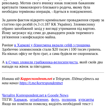
револьвер.
Мотив свого вчинку юнак пояснив бажанням
врятувати тяжкохворого близького родича, якому була
необхідна термінова операція, - йдеться в повідомленні.
За даним фактом відкрито кримінальне провадження справу за
статтею про розбій (ч.3 ст.187 КК України).
Зловмиснику
обрано запобіжний захід у вигляді утримання під вартою.
Йому загрожує від семи до дванадцяти років тюремного
ув'язнення з конфіскацією майна.
Раніше
в Харкові у бізнесмена вкрали сейф з грошима
.
Здобиччю зловмисників стали $20 тисяч і 100 тисяч гривень.
На вікнах офісу не було ґрат, а сама будівля не охоронялася.
А
в Сумах зловили грабіжника-велосипедиста
, який скоїв два
напади на жінок за півгодини.
Новини від
Корреспондент.net
в Telegram. Підписуйтесь на
наш канал
https://t.me/korrespondentnet
Читайте Korrespondent.net в Google News
ТЕГИ:
Харьков
,
ограбление
,
фото
,
полиция
,
курсанты
Якщо ви помітили помилку, виділіть необхідний текст і