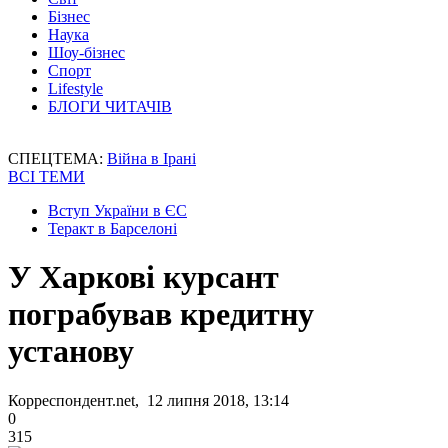
Бізнес
Наука
Шоу-бізнес
Спорт
Lifestyle
БЛОГИ ЧИТАЧІВ
СПЕЦТЕМА:
Війна в Ірані
ВСІ ТЕМИ
Вступ України в ЄС
Теракт в Барселоні
У Харкові курсант
пограбував кредитну
установу
Корреспондент.net, 12 липня 2018, 13:14
0
315