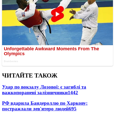
ЧИТАЙТЕ ТАКОЖ
Удар по вокзалу Лозової: є загиблі та
важкопоранені залізничники
1442
РФ вдарила Бандероллю по Харкову:
постраждали дев'ятеро людей
695