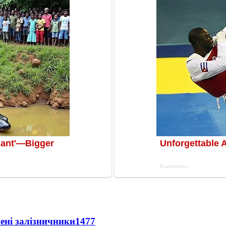
нені залізничники
1477