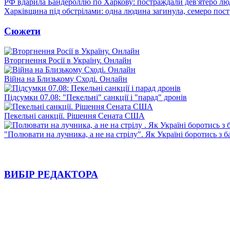
РФ вдарила Бандероллю по Харкову: постраждали дев'ятеро лю
Харківщина під обстрілами: одна людина загинула, семеро пос
Сюжети
Вторгнення Росії в Україну. Онлайн
Війна на Близькому Сході. Онлайн
Підсумки 07.08: "Пекельні" санкції і "парад" дронів
Пекельні санкції. Рішення Сената США
"Полювати на лучника, а не на стрілу". Як Україні боротись з 
ВИБІР РЕДАКТОРА