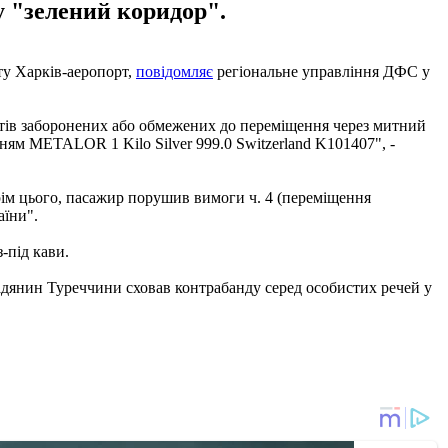
 "зелений коридор".
ту Харків-аеропорт,
повідомляє
регіональне управління ДФС у
етів заборонених або обмежених до переміщення через митний
нням METALOR 1 Kilo Silver 999.0 Switzerland K101407", -
ім цього, пасажир порушив вимоги ч. 4 (переміщення
аїни".
-під кави.
дянин Туреччини сховав контрабанду серед особистих речей у