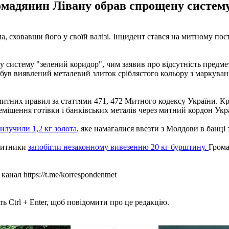
мадянин Лівану обрав спрощену систему
, сховавши його у своїй валізі. Інцидент стався на митному пос
 систему "зелений коридор", чим заявив про відсутність предм
а був виявлений металевий злиток сріблястого кольору з маркува
тних правил за статтями 471, 472 Митного кодексу України. Кр
міщення готівки і банківських металів через митний кордон Укр
илучили 1,2 кг золота
, яке намагалися ввезти з Молдови в банці з
 митники
запобігли незаконному вивезенню 20 кг бурштину.
Грома
нал https://t.me/korrespondentnet
ь Ctrl + Enter, щоб повідомити про це редакцію.