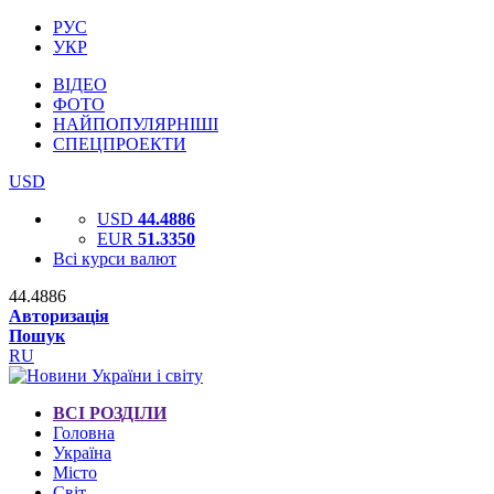
РУС
УКР
ВІДЕО
ФОТО
НАЙПОПУЛЯРНІШІ
СПЕЦПРОЕКТИ
USD
USD
44.4886
EUR
51.3350
Всі курси валют
44.4886
Авторизація
Пошук
RU
ВСІ РОЗДІЛИ
Головна
Україна
Місто
Світ