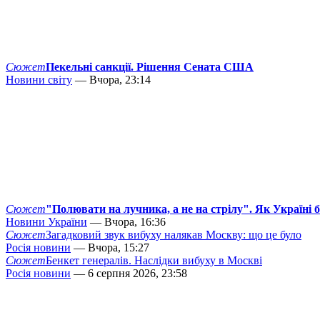
Сюжет
Пекельні санкції. Рішення Сената США
Новини світу
— Вчора, 23:14
Сюжет
"Полювати на лучника, а не на стрілу". Як Україні 
Новини України
— Вчора, 16:36
Сюжет
Загадковий звук вибуху налякав Москву: що це було
Росія новини
— Вчора, 15:27
Сюжет
Бенкет генералів. Наслідки вибуху в Москві
Росія новини
— 6 серпня 2026, 23:58