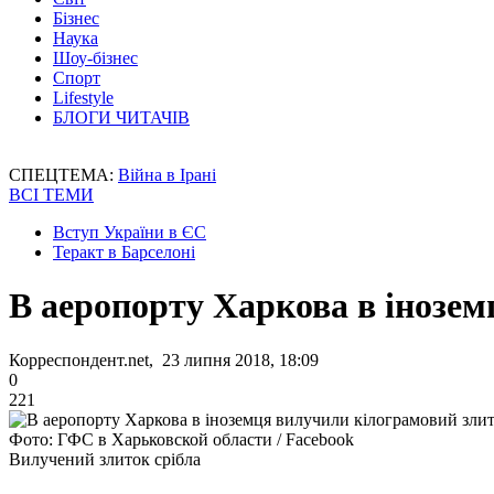
Бізнес
Наука
Шоу-бізнес
Спорт
Lifestyle
БЛОГИ ЧИТАЧІВ
СПЕЦТЕМА:
Війна в Ірані
ВСІ ТЕМИ
Вступ України в ЄС
Теракт в Барселоні
В аеропорту Харкова в інозем
Корреспондент.net, 23 липня 2018, 18:09
0
221
Фото: ГФС в Харьковской области / Facebook
Вилучений злиток срібла