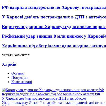
РФ вдарила Бандероллю по Харкову: постраждал
У Харкові дев’ять постраждалих в ДТП з автобус
Коригував удари по Харкову: суд оголосив вирок
Російський удар знищив 8 млн книжок у Харкові
Харківщина під обстрілами: одна людина загинул
Читати коментарі
Харків
Останні
Популярні
Коментовані
Коригував удари по Харкову: суд оголосив вирок агенту РФ
У Харкові дев’ять постраждалих в ДТП з автобусом
Удар по вокзалу Лозової: є загиблі та важкопоранені залізничн