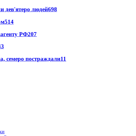
и дев'ятеро людей
698
ом
514
 агенту РФ
207
43
а, семеро постраждали
11
ики