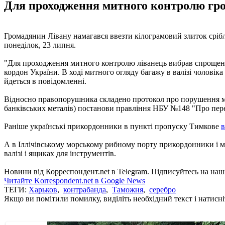
Для проходження митного контролю гро
Громадянин Лівану намагався ввезти кілограмовий злиток срібла
понеділок, 23 липня.
"Для проходження митного контролю ліванець вибрав спрощену
кордон України. В ході митного огляду багажу в валізі чоловік
йдеться в повідомленні.
Відносно правопорушника складено протокол про порушення ми
банківських металів) постанови правління НБУ №148 "Про пере
Раніше українські прикордонники в пункті пропуску Тимкове
в
А в Іллічівському морському рибному порту прикордонники і
валізі і ящиках для інструментів.
Новини від Корреспондент.net в Telegram. Підписуйтесь на наш ка
Читайте Korrespondent.net в Google News
ТЕГИ:
Харьков
,
контрабанда
,
Таможня
,
серебро
Якщо ви помітили помилку, виділіть необхідний текст і натисніт