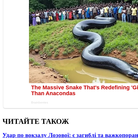
ЧИТАЙТЕ ТАКОЖ
Удар по вокзалу Лозової: є загиблі та важкопора