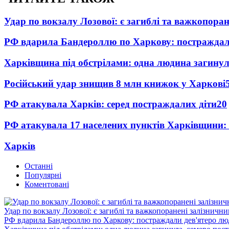
Удар по вокзалу Лозової: є загиблі та важкопора
РФ вдарила Бандероллю по Харкову: постраждал
Харківщина під обстрілами: одна людина загинул
Російський удар знищив 8 млн книжок у Харкові
РФ атакувала Харків: серед постраждалих діти
20
РФ атакувала 17 населених пунктів Харківщини:
Харків
Останні
Популярні
Коментовані
Удар по вокзалу Лозової: є загиблі та важкопоранені залізничн
РФ вдарила Бандероллю по Харкову: постраждали дев'ятеро лю