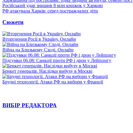
Харківщина під обстрілами: одна людина загинула, семеро пос
Російський удар знищив 8 млн книжок у Харкові
РФ атакувала Харків: серед постраждалих діти
Сюжети
Вторгнення Росії в Україну. Онлайн
Війна на Близькому Сході. Онлайн
Підсумки 06.08: Санкції проти РФ і дрон у Лейпцигу
Бенкет генералів. Наслідки вибуху в Москві
Брудні технології. Атаки РФ на вибори у Франції
ВИБІР РЕДАКТОРА