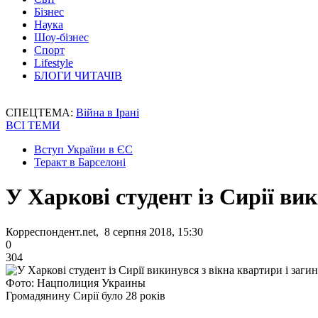
Бізнес
Наука
Шоу-бізнес
Спорт
Lifestyle
БЛОГИ ЧИТАЧІВ
СПЕЦТЕМА:
Війна в Ірані
ВСІ ТЕМИ
Вступ України в ЄС
Теракт в Барселоні
У Харкові студент із Сирії ви
Корреспондент.net, 8 серпня 2018, 15:30
0
304
Фото: Нацполиция Украины
Громадянину Сирії було 28 років