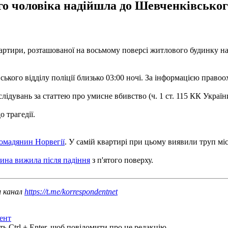
о чоловіка надійшла до Шевченківського 
артири, розташованої на восьмому поверсі житлового будинку на
ького відділу поліції близько 03:00 ночі. За інформацією правоо
лідувань за статтею про умисне вбивство (ч. 1 ст. 115 КК Україн
 трагедії.
ромадянин Норвегії
. У самій квартирі при цьому виявили труп м
тина вижила після падіння
з п'ятого поверху.
ш канал
https://t.me/korrespondentnet
ент
ь Ctrl + Enter, щоб повідомити про це редакцію.