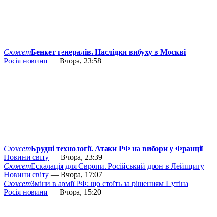
Сюжет
Бенкет генералів. Наслідки вибуху в Москві
Росія новини
— Вчора, 23:58
Сюжет
Брудні технології. Атаки РФ на вибори у Франції
Новини світу
— Вчора, 23:39
Сюжет
Ескалація для Європи. Російський дрон в Лейпцигу
Новини світу
— Вчора, 17:07
Сюжет
Зміни в армії РФ: що стоїть за рішенням Путіна
Росія новини
— Вчора, 15:20