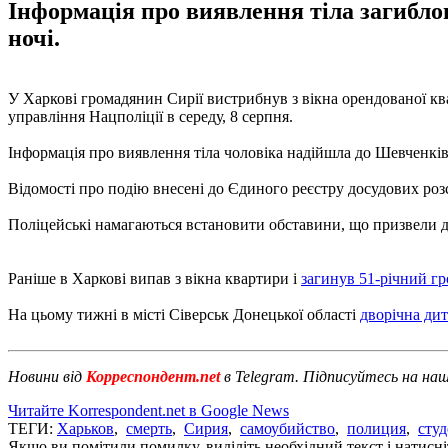
Інформація про виявлення тіла загиблог
ночі.
У Харкові громадянин Сирії вистрибнув з вікна орендованої кв
управління Нацполіції в середу, 8 серпня.
Інформація про виявлення тіла чоловіка надійшла до Шевченківс
Відомості про подію внесені до Єдиного реєстру досудових розс
Поліцейські намагаються встановити обставини, що призвели до
Раніше в Харкові випав з вікна квартири і
загинув 51-річний г
На цьому тижні в місті Сіверськ Донецької області
дворічна ди
Новини від
Корреспондент.net
в Telegram. Підписуйтесь на на
Читайте Korrespondent.net в Google News
ТЕГИ:
Харьков
,
смерть
,
Сирия
,
самоубийство
,
полиция
,
студ
Якщо ви помітили помилку, виділіть необхідний текст і натисніт