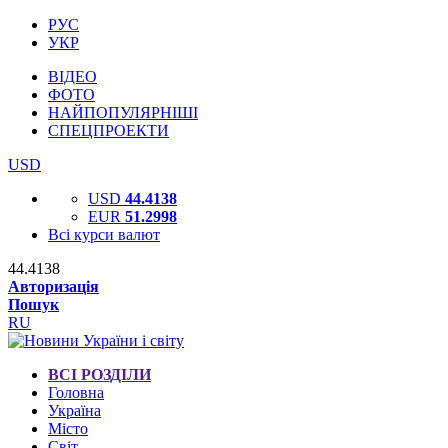
РУС
УКР
ВІДЕО
ФОТО
НАЙПОПУЛЯРНІШІ
СПЕЦПРОЕКТИ
USD
USD
44.4138
EUR
51.2998
Всі курси валют
44.4138
Авторизація
Пошук
RU
ВСІ РОЗДІЛИ
Головна
Україна
Місто
Світ