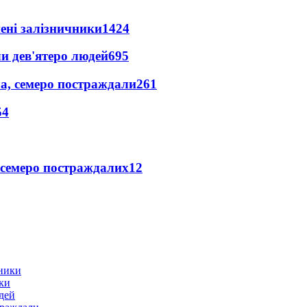
нені залізничники
1424
и дев'ятеро людей
695
а, семеро постраждали
261
54
 семеро постраждалих
12
ики
дей