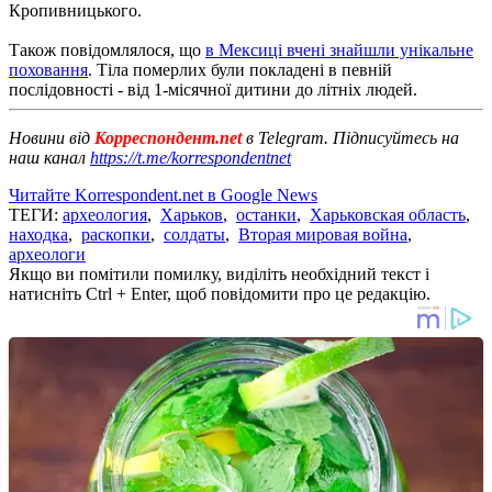
Кропивницького.
Також повідомлялося, що
в Мексиці вчені знайшли унікальне
поховання
. Тіла померлих були покладені в певній
послідовності - від 1-місячної дитини до літніх людей.
Новини від
Корреспондент.net
в Telegram. Підписуйтесь на
наш канал
https://t.me/korrespondentnet
Читайте Korrespondent.net в Google News
ТЕГИ:
археология
,
Харьков
,
останки
,
Харьковская область
,
находка
,
раскопки
,
солдаты
,
Вторая мировая война
,
археологи
Якщо ви помітили помилку, виділіть необхідний текст і
натисніть Ctrl + Enter, щоб повідомити про це редакцію.