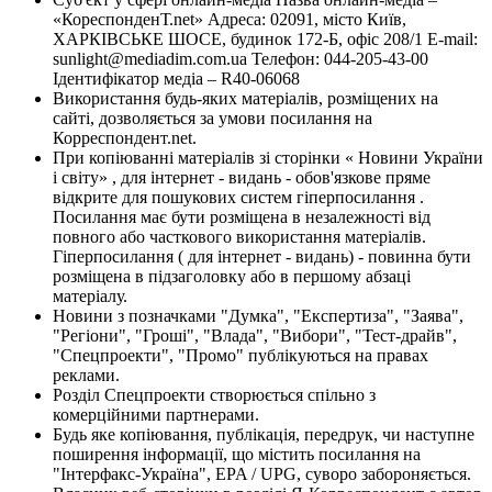
«КореспонденТ.net» Адреса: 02091, місто Київ,
ХАРКІВСЬКЕ ШОСЕ, будинок 172-Б, офіс 208/1 E-mail:
sunlight@mediadim.com.ua
Телефон: 044-205-43-00
Ідентифікатор медіа – R40-06068
Використання будь-яких матеріалів, розміщених на
сайті, дозволяється за умови посилання на
Корреспондент.net.
При копіюванні матеріалів зі сторінки « Новини України
і світу» , для інтернет - видань - обов'язкове пряме
відкрите для пошукових систем гіперпосилання .
Посилання має бути розміщена в незалежності від
повного або часткового використання матеріалів.
Гіперпосилання ( для інтернет - видань) - повинна бути
розміщена в підзаголовку або в першому абзаці
матеріалу.
Новини з позначками "Думка", "Експертиза", "Заява",
"Регіони", "Гроші", "Влада", "Вибори", "Тест-драйв",
"Спецпроекти", "Промо" публікуються на правах
реклами.
Розділ Спецпроекти створюється спільно з
комерційними партнерами.
Будь яке копіювання, публікація, передрук, чи наступне
поширення інформації, що містить посилання на
"Інтерфакс-Україна", EPA / UPG, суворо забороняється.