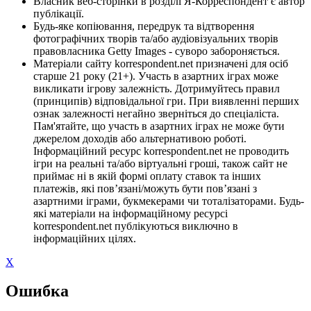
Власник веб-сторінки в розділі Я-Корреспондент є автор
публікації.
Будь-яке копіювання, передрук та відтворення
фотографічних творів та/або аудіовізуальних творів
правовласника Getty Images - суворо забороняється.
Матеріали сайту korrespondent.net призначені для осіб
старше 21 року (21+). Участь в азартних іграх може
викликати ігрову залежність. Дотримуйтесь правил
(принципів) відповідальної гри. При виявленні перших
ознак залежності негайно зверніться до спеціаліста.
Пам'ятайте, що участь в азартних іграх не може бути
джерелом доходів або альтернативою роботі.
Інформаційний ресурс korrespondent.net не проводить
ігри на реальні та/або віртуальні гроші, також сайт не
приймає ні в якій формі оплату ставок та інших
платежів, які пов’язані/можуть бути пов’язані з
азартними іграми, букмекерами чи тоталізаторами. Будь-
які матеріали на інформаційному ресурсі
korrespondent.net публікуються виключно в
інформаційних цілях.
X
Ошибка