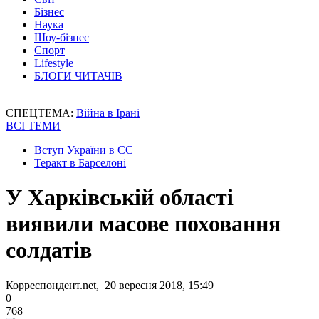
Бізнес
Наука
Шоу-бізнес
Спорт
Lifestyle
БЛОГИ ЧИТАЧІВ
СПЕЦТЕМА:
Війна в Ірані
ВСІ ТЕМИ
Вступ України в ЄС
Теракт в Барселоні
У Харківській області
виявили масове поховання
солдатів
Корреспондент.net, 20 вересня 2018, 15:49
0
768