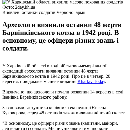
Фото: 2day.kh.ua
Виявлені останки солдатів Червоної армії
Археологи виявили останки 48 жертв
Барвінківського котла в 1942 році. В
основному, це офіцери різних звань і
солдати.
У Харківській області в ході військово-меморіальної
експедиції археологи виявили останки 48 жертв
Барвінківського котла в 1942 році. Про це в четвер, 20
вересня, повідомляє місцеве видання
Kharkiv Today
.
Відзначено, що археологи почали розкопки 14 вересня в селі
Іванівка Барвінківського району.
За словами заступника керівника експедиції Євгена
Куковерова, серед 48 останків також виявили жіночий скелет.
"В основному, це офіцери різних звань (капітани, майори,
лейтенанти) і солдати. Місце унікальне тим, що вони