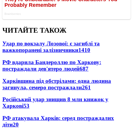
ЧИТАЙТЕ ТАКОЖ
Удар по вокзалу Лозової: є загиблі та
важкопоранені залізничники
1410
РФ вдарила Бандероллю по Харкову:
постраждали дев'ятеро людей
687
Харківщина під обстрілами: одна людина
загинула, семеро постраждали
261
Російський удар знищив 8 млн книжок у
Харкові
53
РФ атакувала Харків: серед постраждалих
діти
20