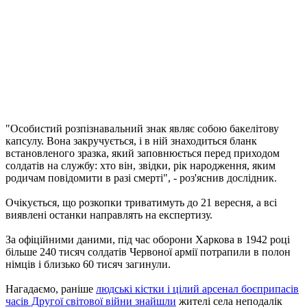
"Особистий розпізнавальний знак являє собою бакелітову
капсулу. Вона закручується, і в ній знаходиться бланк
встановленого зразка, який заповнюється перед приходом
солдатів на службу: хто він, звідки, рік народження, яким
родичам повідомити в разі смерті", - роз'яснив дослідник.
Очікується, що розкопки триватимуть до 21 вересня, а всі
виявлені останки направлять на експертизу.
За офіційними даними, під час оборони Харкова в 1942 році
більше 240 тисяч солдатів Червоної армії потрапили в полон
німців і близько 60 тисяч загинули.
Нагадаємо, раніше
людські кістки і цілий арсенал боєприпасів
часів Другої світової війни знайшли
жителі села неподалік