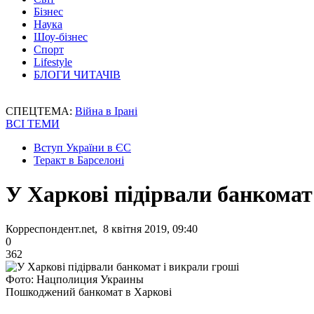
Бізнес
Наука
Шоу-бізнес
Спорт
Lifestyle
БЛОГИ ЧИТАЧІВ
СПЕЦТЕМА:
Війна в Ірані
ВСІ ТЕМИ
Вступ України в ЄС
Теракт в Барселоні
У Харкові підірвали банкомат
Корреспондент.net, 8 квітня 2019, 09:40
0
362
Фото: Нацполиция Украины
Пошкоджений банкомат в Харкові