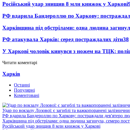
Російський удар знищив 8 млн книжок у Харкові
РФ вдарила Бандероллю по Харкову: постраждал
Харківщина під обстрілами: одна людина загинул
РФ атакувала Харків: серед постраждалих діти
38
У Харкові чоловік кинувся з ножем на ТЦК: полі
Читати коментарі
Харків
Останні
Популярні
Коментовані
Удар по вокзалу Лозової: є загиблі та важкопоранені залізничн
РФ вдарила Бандероллю по Харкову: постраждали дев'ятеро лю
Харківщина під обстрілами: одна людина загинула, семеро пос
Російський удар знищив 8 млн книжок у Харкові