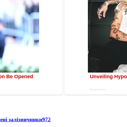
нені залізничники
972