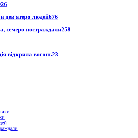
926
и дев'ятеро людей
676
а, семеро постраждали
258
ція відкрила вогонь
23
ики
дей
траждали