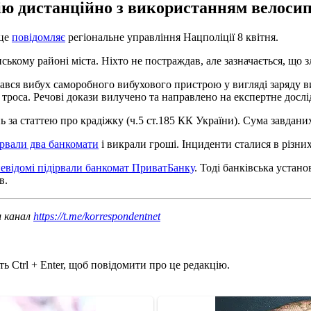
ію дистанційно з використанням велосип
 це
повідомляє
регіональне управління Нацполіції 8 квітня.
ському районі міста. Ніхто не постраждав, але зазначається, що
тався вибух саморобного вибухового пристрою у вигляді заряду в
роса. Речові докази вилучено та направлено на експертне дослід
 за статтею про крадіжку (ч.5 ст.185 КК України). Сума завданих
ірвали два банкомати
і викрали гроші. Інциденти сталися в різних
евідомі підірвали банкомат ПриватБанку
. Тоді банківська устан
в.
ш канал
https://t.me/korrespondentnet
ь Ctrl + Enter, щоб повідомити про це редакцію.