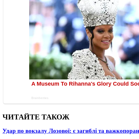
ЧИТАЙТЕ ТАКОЖ
Удар по вокзалу Лозової: є загиблі та важкопора