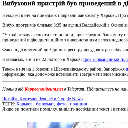
Вибуховий пристрій був приведений в д
Невідомі в ніч на понеділок підірвали банкомат у Харкові. Про
Вибух прогримів близько 3:35 на вулиці Валдайській в Основ'ян
"У ході огляду експерти встановили, що всередині банкомату с
приведений в дію дистанційно з використанням велосипедного т
Факт події внесений до Єдиного реєстру досудових розслідувань
Нагадаємо, в ніч на 22 лютого в Харкові
троє зловмисників під
Також в ніч на 1 березні в Шевченківському районі Запоріжжя
н
інформацію, яка допоможе встановити і затримати зловмисникі
Новини від
Корреспондент.net
в Telegram. Підписуйтесь на на
Читайте Korrespondent.net в Google News
ТЕГИ:
Харьков
,
банкомат
,
фото
,
полиция
Якщо ви помітили помилку, виділіть необхідний текст і натисніт