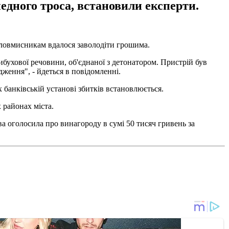
едного троса, встановили експерти.
 зловмисникам вдалося заволодіти грошима.
ибухової речовини, об'єднаної з детонатором. Пристрій був
ження", - йдеться в повідомленні.
 банківській установі збитків встановлюється.
 районах міста.
ова оголосила про винагороду в сумі 50 тисяч гривень за