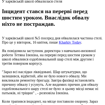
У харківській школі обвалилася стеля
Інцидент стався на перерві перед
шостим уроком. Внаслідок обвалу
ніхто не постраждав.
У харківській школі №5 посеред дня обвалилася частина стелі.
Про це у вівторок, 16 квітня, пише
Kharkiv Today
.
Як повідомила заступник директора з навчально-виховної
роботи Тетяна Ілюхіна, на перерві перед шостим уроком у
школі обвалився оздоблювальний шар стелі між другим і
третім поверхом корпусу.
"Зараз всі наслідки ліквідовані. Шар штукатурки, що
залишився, відбитий, аби не було нового обвалу. Ми
викликали ремонтну бригаду. Завтра фахівці встановлять
причину обвалу і усунуть. Але видимих ​​причин для обвалу
оздоблювального шару стелі не було: в цьому місці немає ні
патьоків, ні тріщин" , - розповіла Ілюхіна.
Коли трапився інцидент, на місце поставили охорону. Зараз