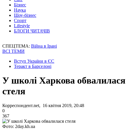
Бізнес
Наука
Шоу-бізнес
Спорт
Lifestyle
БЛОГИ ЧИТАЧІВ
СПЕЦТЕМА:
Війна в Ірані
ВСІ ТЕМИ
Вступ України в ЄС
Теракт в Барселоні
У школі Харкова обвалилася
стеля
Корреспондент.net, 16 квітня 2019, 20:48
0
367
Фото: 2day.kh.ua