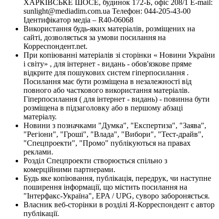
ХАРКІВСЬКЕ ШОСЕ, будинок 172-Б, офіс 208/1 E-mail:
sunlight@mediadim.com.ua
Телефон: 044-205-43-00
Ідентифікатор медіа – R40-06068
Використання будь-яких матеріалів, розміщених на
сайті, дозволяється за умови посилання на
Корреспондент.net.
При копіюванні матеріалів зі сторінки « Новини України
і світу» , для інтернет - видань - обов'язкове пряме
відкрите для пошукових систем гіперпосилання .
Посилання має бути розміщена в незалежності від
повного або часткового використання матеріалів.
Гіперпосилання ( для інтернет - видань) - повинна бути
розміщена в підзаголовку або в першому абзаці
матеріалу.
Новини з позначками "Думка", "Експертиза", "Заява",
"Регіони", "Гроші", "Влада", "Вибори", "Тест-драйв",
"Спецпроекти", "Промо" публікуються на правах
реклами.
Розділ Спецпроекти створюється спільно з
комерційними партнерами.
Будь яке копіювання, публікація, передрук, чи наступне
поширення інформації, що містить посилання на
"Інтерфакс-Україна", EPA / UPG, суворо забороняється.
Власник веб-сторінки в розділі Я-Корреспондент є автор
публікації.