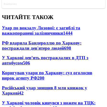
ЧИТАЙТЕ ТАКОЖ
Удар по вокзалу Лозової: є загиблі та
важкопоранені залізничники
1444
РФ вдарила Бандероллю по Харкову:
постраждали дев'ятеро людей
698
У Харкові дев’ять постраждалих в ДТП з
автобусом
506
Коригував удари по Харкову: суд оголосив
вирок агенту РФ
200
Російський удар знищив 8 млн книжок у
Харкові
42
У Харкові чоловік кинувся з ножем на ТЦК: