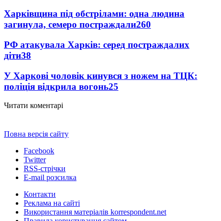
Харківщина під обстрілами: одна людина
загинула, семеро постраждали
260
РФ атакувала Харків: серед постраждалих
діти
38
У Харкові чоловік кинувся з ножем на ТЦК:
поліція відкрила вогонь
25
Читати коментарі
Повна версія сайту
Facebook
Twitter
RSS-стрічки
E-mail розсилка
Контакти
Реклама на сайті
Використання матеріалів korrespondent.net
Правила користування сайтом