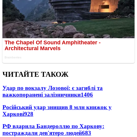
ЧИТАЙТЕ ТАКОЖ
Удар по вокзалу Лозової: є загиблі та
важкопоранені залізничники
1406
Російський удар знищив 8 млн книжок у
Харкові
928
РФ вдарила Бандероллю по Харкову:
постраждали дев'ятеро людей
683