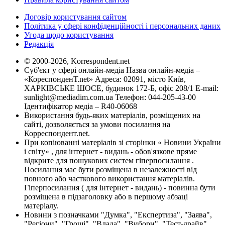
Договір користування сайтом
Політика у сфері конфіденційності і персональних даних
Угода щодо користування
Редакція
© 2000-2026, Korrespondent.net
Суб'єкт у сфері онлайн-медіа Назва онлайн-медіа –
«КореспонденТ.net» Адреса: 02091, місто Київ,
ХАРКІВСЬКЕ ШОСЕ, будинок 172-Б, офіс 208/1 E-mail:
sunlight@mediadim.com.ua
Телефон: 044-205-43-00
Ідентифікатор медіа – R40-06068
Використання будь-яких матеріалів, розміщених на
сайті, дозволяється за умови посилання на
Корреспондент.net.
При копіюванні матеріалів зі сторінки « Новини України
і світу» , для інтернет - видань - обов'язкове пряме
відкрите для пошукових систем гіперпосилання .
Посилання має бути розміщена в незалежності від
повного або часткового використання матеріалів.
Гіперпосилання ( для інтернет - видань) - повинна бути
розміщена в підзаголовку або в першому абзаці
матеріалу.
Новини з позначками "Думка", "Експертиза", "Заява",
"Регіони", "Гроші", "Влада", "Вибори", "Тест-драйв",