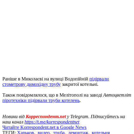
Раніше в Миколаєві на вулиці Водопійній
підірвали
стометрову димохідну трубу
закритої котельні.
Також повідомлялося, що в Мелітополі на заводі
Автоцветліт
піротехніки підірвали труби котелень
.
Новини від
Корреспондент.net
у Telegram. Підписуйтесь на
наш канал
https://t.me/korrespondentnet
Читайте Korrespondent.net в Google News
ТЕГИ:
Харьков
,
видео
,
труба
,
демонтаж
,
котельня