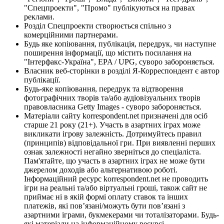
"Спецпроекти", "Промо" публікуються на правах
реклами.
Розділ Спецпроекти створюється спільно з
комерційними партнерами.
Будь яке копіювання, публікація, передрук, чи наступне
поширення інформації, що містить посилання на
"Інтерфакс-Україна", EPA / UPG, суворо забороняється.
Власник веб-сторінки в розділі Я-Корреспондент є автор
публікації.
Будь-яке копіювання, передрук та відтворення
фотографічних творів та/або аудіовізуальних творів
правовласника Getty Images - суворо забороняється.
Матеріали сайту korrespondent.net призначені для осіб
старше 21 року (21+). Участь в азартних іграх може
викликати ігрову залежність. Дотримуйтесь правил
(принципів) відповідальної гри. При виявленні перших
ознак залежності негайно зверніться до спеціаліста.
Пам'ятайте, що участь в азартних іграх не може бути
джерелом доходів або альтернативою роботі.
Інформаційний ресурс korrespondent.net не проводить
ігри на реальні та/або віртуальні гроші, також сайт не
приймає ні в якій формі оплату ставок та інших
платежів, які пов’язані/можуть бути пов’язані з
азартними іграми, букмекерами чи тоталізаторами. Будь-
які матеріали на інформаційному ресурсі