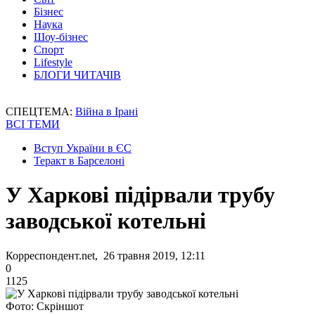
Бізнес
Наука
Шоу-бізнес
Спорт
Lifestyle
БЛОГИ ЧИТАЧІВ
СПЕЦТЕМА:
Війна в Ірані
ВСІ ТЕМИ
Вступ України в ЄС
Теракт в Барселоні
У Харкові підірвали трубу
заводської котельні
Корреспондент.net, 26 травня 2019, 12:11
0
1125
Фото: Скріншот