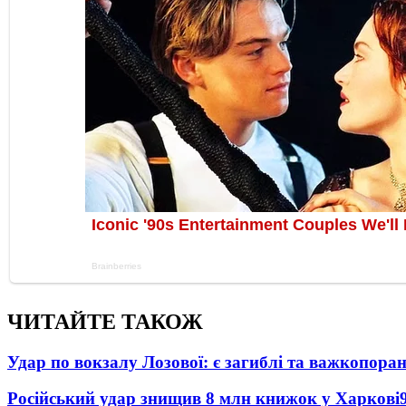
ЧИТАЙТЕ ТАКОЖ
Удар по вокзалу Лозової: є загиблі та важкопора
Російський удар знищив 8 млн книжок у Харкові