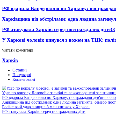
РФ вдарила Бандероллю по Харкову: постраждал
Харківщина під обстрілами: одна людина загинул
РФ атакувала Харків: серед постраждалих діти
38
У Харкові чоловік кинувся з ножем на ТЦК: полі
Читати коментарі
Харків
Останні
Популярні
Коментовані
Удар по вокзалу Лозової: є загиблі та важкопоранені залізничн
РФ вдарила Бандероллю по Харкову: постраждали дев'ятеро лю
Харківщина під обстрілами: одна людина загинула, семеро пос
Російський удар знищив 8 млн книжок у Харкові
РФ атакувала Харків: серед постраждалих діти