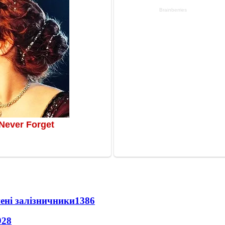
нені залізничники
1386
928