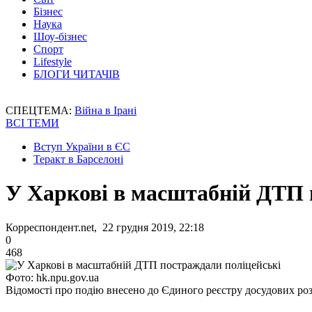
Бізнес
Наука
Шоу-бізнес
Спорт
Lifestyle
БЛОГИ ЧИТАЧІВ
СПЕЦТЕМА:
Війна в Ірані
ВСІ ТЕМИ
Вступ України в ЄС
Теракт в Барселоні
У Харкові в масштабній ДТП 
Корреспондент.net, 22 грудня 2019, 22:18
0
468
Фото: hk.npu.gov.ua
Відомості про подію внесено до Єдиного реєстру досудових ро