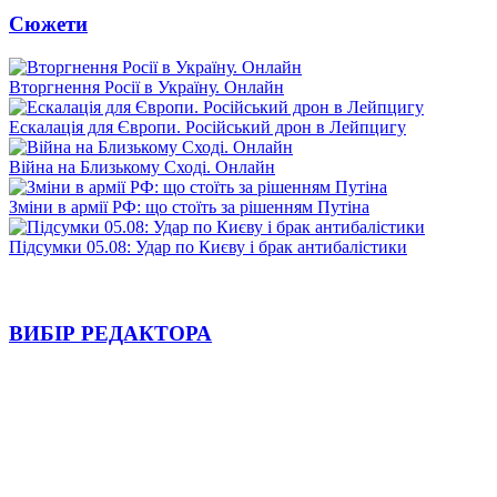
Сюжети
Вторгнення Росії в Україну. Онлайн
Ескалація для Європи. Російський дрон в Лейпцигу
Війна на Близькому Сході. Онлайн
Зміни в армії РФ: що стоїть за рішенням Путіна
Підсумки 05.08: Удар по Києву і брак антибалістики
ВИБІР РЕДАКТОРА