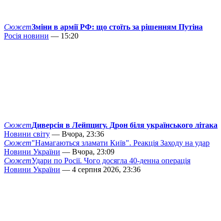
Сюжет
Зміни в армії РФ: що стоїть за рішенням Путіна
Росія новини
— 15:20
Сюжет
Диверсія в Лейпцигу. Дрон біля українського літака
Новини світу
— Вчора, 23:36
Сюжет
"Намагаються зламати Київ". Реакція Заходу на удар
Новини України
— Вчора, 23:09
Сюжет
Удари по Росії. Чого досягла 40-денна операція
Новини України
— 4 серпня 2026, 23:36