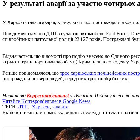
У результаті аварії за участю чотирьох 
У Харкові сталася аварія, в результаті якої постраждали двоє по
Повідомляється, що ДТП за участю автомобілів Ford Focus, Dae
співробітники патрульної поліції 22 і 27 років. Постраждалі бул
Відзначається, що відомості про подію внесено до Єдиного реєс
керують транспортними засобами) Кримінального кодексу Укра
Раніше повідомлялося, що
троє харківських поліцейських пос
постраждали четверо людей, серед них троє поліцейських.
Новини від
Корреспондент.net
у Telegram. Підписуйтесь на на
Читайте Korrespondent.net в Google News
ТЕГИ:
ДТП
,
Харьков
,
авария
Якщо ви помітили помилку, виділіть необхідний текст і натисніт