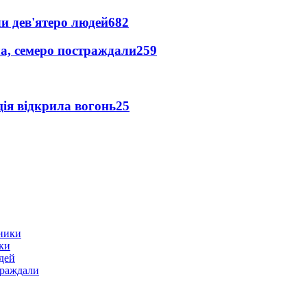
и дев'ятеро людей
682
а, семеро постраждали
259
ція відкрила вогонь
25
ики
дей
траждали