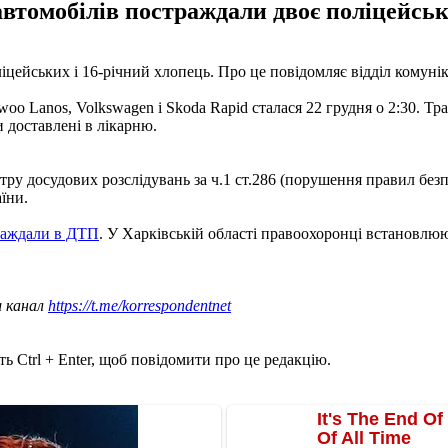
автомобілів постраждали двоє поліцейськи
ліцейських і 16-річний хлопець. Про це повідомляє відділ комуніка
woo Lanos, Volkswagen і Skoda Rapid сталася 22 грудня о 2:30. Т
и доставлені в лікарню.
тру досудових розслідувань за ч.1 ст.286 (порушення правил без
їни.
траждали в ДТП
. У Харківській області правоохоронці встановлюю
ш канал
https://t.me/korrespondentnet
ь Ctrl + Enter, щоб повідомити про це редакцію.