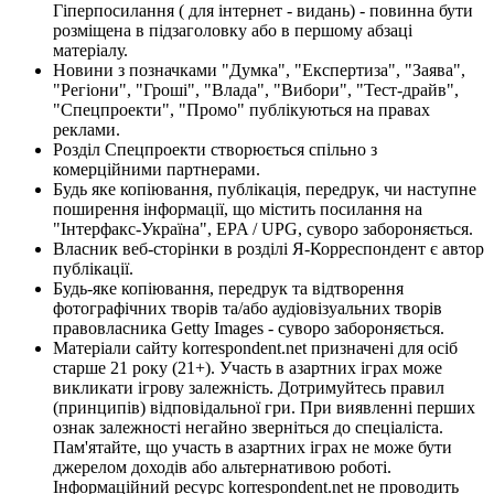
Гіперпосилання ( для інтернет - видань) - повинна бути
розміщена в підзаголовку або в першому абзаці
матеріалу.
Новини з позначками "Думка", "Експертиза", "Заява",
"Регіони", "Гроші", "Влада", "Вибори", "Тест-драйв",
"Спецпроекти", "Промо" публікуються на правах
реклами.
Розділ Спецпроекти створюється спільно з
комерційними партнерами.
Будь яке копіювання, публікація, передрук, чи наступне
поширення інформації, що містить посилання на
"Інтерфакс-Україна", EPA / UPG, суворо забороняється.
Власник веб-сторінки в розділі Я-Корреспондент є автор
публікації.
Будь-яке копіювання, передрук та відтворення
фотографічних творів та/або аудіовізуальних творів
правовласника Getty Images - суворо забороняється.
Матеріали сайту korrespondent.net призначені для осіб
старше 21 року (21+). Участь в азартних іграх може
викликати ігрову залежність. Дотримуйтесь правил
(принципів) відповідальної гри. При виявленні перших
ознак залежності негайно зверніться до спеціаліста.
Пам'ятайте, що участь в азартних іграх не може бути
джерелом доходів або альтернативою роботі.
Інформаційний ресурс korrespondent.net не проводить