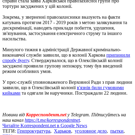
справи стала заява Харківської правозахисної групи про
тортури засуджених у цій колонії.
Зокрема, у зверненні правозахисники вказують на факти
катувань протягом 2017 - 2019 років з метою залякування та
дискримінації, наводять приклади побиття, удушення,
зв'язування, застосування електричного струму та іншого
насильства.
Минулого тижня в адміністрації Державної кримінально-
виконавчої служби заявили, що в колонії Харкова
припинили
спробу бунту
. Стверджувалося, що в Олексіївській колонії
засуджені проявили групову непокору, тому був введений
режим особливих умов.
У прес-службі уповноваженого Верховної Ради з прав людини
заявили, що в Олексіївській колонії
в'язнів били гумовими
кийками
та одягали їм наручники. Постраждали 22 людини.
Новини від
Корреспондент.net
у Telegram. Підписуйтесь на
наш канал
https://t.me/korrespondentnet
.
Читайте Korrespondent.net в Google News
ТЕГИ:
Генпрокуратура
,
Харьков
,
уголовное дело
,
пытки
,