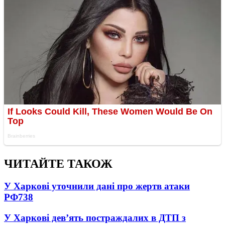
ЧИТАЙТЕ ТАКОЖ
У Харкові уточнили дані про жертв атаки
РФ
738
У Харкові дев’ять постраждалих в ДТП з