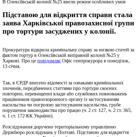
В Олексіївській колонії №25 ввели режим особливих умов
Підставою для відкриття справи стала
заява Харківської правозахисної групи
про тортури засуджених у колонії.
Прокуратура відкрила кримінальну справу за низкою статей за
фактом тортур в Олексіївській виправній колонії №25 у
Харкові. Про це
повідомляє
Офіс генпрокурора в понеділок,
13 січня.
Так, в ЄРДР внесено відомості за ознаками кримінальних
злочинів, передбачених статтями про тортури скоєних
повторно, перевищенні влади або службових повноважень
працівником правоохоронного органу із застосуванням
насильства чи погрозою застосування насильства, грубе
порушення законодавства про працю (ч. 2 ст. 127, ч. 2 ст. 365,
ч. 1 ст. 172 КК України).
Розслідування доручено територіальному управлінню
Держбюро розслідувань у Полтаві. Підставою для відкриття