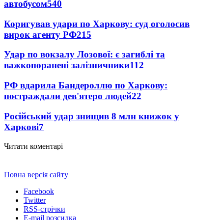
автобусом
540
Коригував удари по Харкову: суд оголосив
вирок агенту РФ
215
Удар по вокзалу Лозової: є загиблі та
важкопоранені залізничники
112
РФ вдарила Бандероллю по Харкову:
постраждали дев'ятеро людей
22
Російський удар знищив 8 млн книжок у
Харкові
7
Читати коментарі
Повна версія сайту
Facebook
Twitter
RSS-стрічки
E-mail розсилка