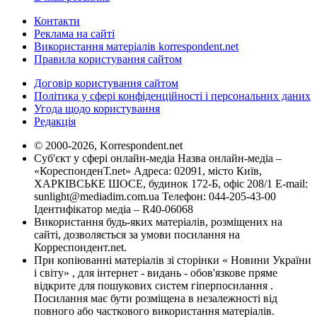
Контакти
Реклама на сайті
Використання матеріалів korrespondent.net
Правила користування сайтом
Договір користування сайтом
Політика у сфері конфіденційності і персональних даних
Угода щодо користування
Редакція
© 2000-2026, Korrespondent.net
Суб'єкт у сфері онлайн-медіа Назва онлайн-медіа –
«КореспонденТ.net» Адреса: 02091, місто Київ,
ХАРКІВСЬКЕ ШОСЕ, будинок 172-Б, офіс 208/1 E-mail:
sunlight@mediadim.com.ua
Телефон: 044-205-43-00
Ідентифікатор медіа – R40-06068
Використання будь-яких матеріалів, розміщених на
сайті, дозволяється за умови посилання на
Корреспондент.net.
При копіюванні матеріалів зі сторінки « Новини України
і світу» , для інтернет - видань - обов'язкове пряме
відкрите для пошукових систем гіперпосилання .
Посилання має бути розміщена в незалежності від
повного або часткового використання матеріалів.