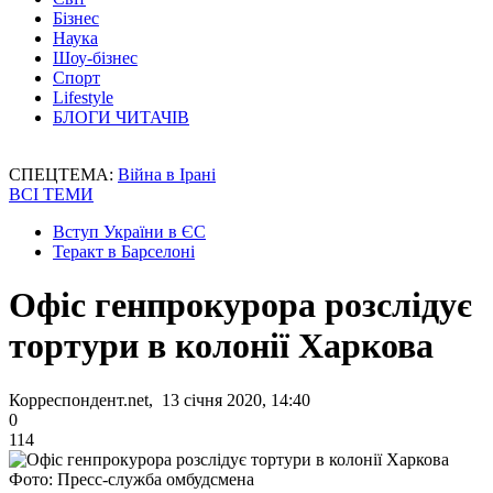
Бізнес
Наука
Шоу-бізнес
Спорт
Lifestyle
БЛОГИ ЧИТАЧІВ
СПЕЦТЕМА:
Війна в Ірані
ВСІ ТЕМИ
Вступ України в ЄС
Теракт в Барселоні
Офіс генпрокурора розслідує
тортури в колонії Харкова
Корреспондент.net, 13 січня 2020, 14:40
0
114
Фото: Пресс-служба омбудсмена