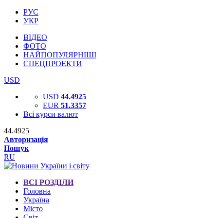
РУС
УКР
ВІДЕО
ФОТО
НАЙПОПУЛЯРНІШІ
СПЕЦПРОЕКТИ
USD
USD
44.4925
EUR
51.3357
Всі курси валют
44.4925
Авторизація
Пошук
RU
ВСІ РОЗДІЛИ
Головна
Україна
Місто
Світ