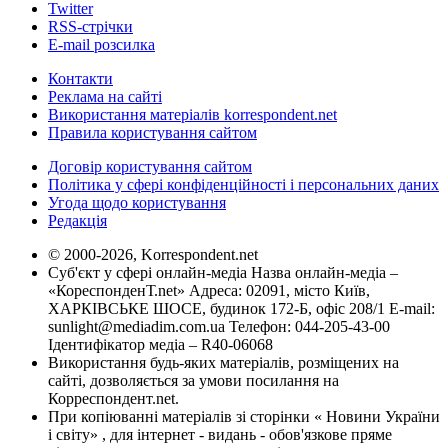
Twitter
RSS-стрічки
E-mail розсилка
Контакти
Реклама на сайті
Використання матеріалів korrespondent.net
Правила користування сайтом
Договір користування сайтом
Політика у сфері конфіденційності і персональних даних
Угода щодо користування
Редакція
© 2000-2026, Korrespondent.net
Суб'єкт у сфері онлайн-медіа Назва онлайн-медіа –
«КореспонденТ.net» Адреса: 02091, місто Київ,
ХАРКІВСЬКЕ ШОСЕ, будинок 172-Б, офіс 208/1 E-mail:
sunlight@mediadim.com.ua
Телефон: 044-205-43-00
Ідентифікатор медіа – R40-06068
Використання будь-яких матеріалів, розміщених на
сайті, дозволяється за умови посилання на
Корреспондент.net.
При копіюванні матеріалів зі сторінки « Новини України
і світу» , для інтернет - видань - обов'язкове пряме