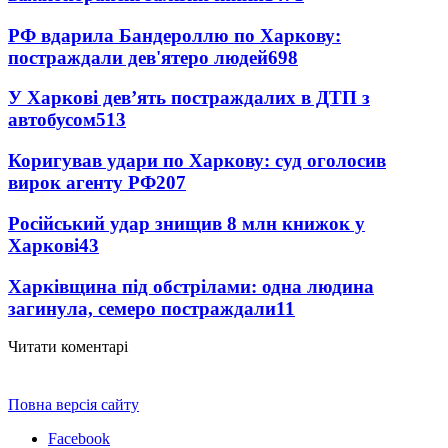
РФ вдарила Бандероллю по Харкову:
постраждали дев'ятеро людей
698
У Харкові дев’ять постраждалих в ДТП з
автобусом
513
Коригував удари по Харкову: суд оголосив
вирок агенту РФ
207
Російський удар знищив 8 млн книжок у
Харкові
43
Харківщина під обстрілами: одна людина
загинула, семеро постраждали
11
Читати коментарі
Повна версія сайту
Facebook