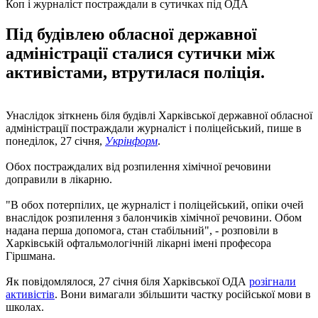
Коп і журналіст постраждали в сутичках під ОДА
Під будівлею обласної державної
адміністрації сталися сутички між
активістами, втрутилася поліція.
Унаслідок зіткнень біля будівлі Харківської державної обласної
адміністрації постраждали журналіст і поліцейський, пише в
понеділок, 27 січня,
Укрінформ
.
Обох постраждалих від розпилення хімічної речовини
доправили в лікарню.
"В обох потерпілих, це журналіст і поліцейський, опіки очей
внаслідок розпилення з балончиків хімічної речовини. Обом
надана перша допомога, стан стабільний", - розповіли в
Харківській офтальмологічній лікарні імені професора
Гіршмана.
Як повідомлялося, 27 січня біля Харківської ОДА
розігнали
активістів
. Вони вимагали збільшити частку російської мови в
школах.