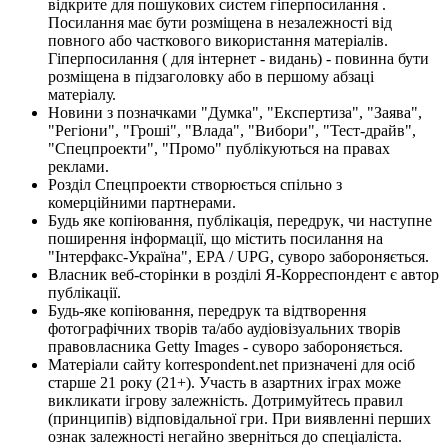
відкрите для пошукових систем гіперпосилання .
Посилання має бути розміщена в незалежності від
повного або часткового використання матеріалів.
Гіперпосилання ( для інтернет - видань) - повинна бути
розміщена в підзаголовку або в першому абзаці
матеріалу.
Новини з позначками "Думка", "Експертиза", "Заява",
"Регіони", "Гроші", "Влада", "Вибори", "Тест-драйв",
"Спецпроекти", "Промо" публікуються на правах
реклами.
Розділ Спецпроекти створюється спільно з
комерційними партнерами.
Будь яке копіювання, публікація, передрук, чи наступне
поширення інформації, що містить посилання на
"Інтерфакс-Україна", EPA / UPG, суворо забороняється.
Власник веб-сторінки в розділі Я-Корреспондент є автор
публікації.
Будь-яке копіювання, передрук та відтворення
фотографічних творів та/або аудіовізуальних творів
правовласника Getty Images - суворо забороняється.
Матеріали сайту korrespondent.net призначені для осіб
старше 21 року (21+). Участь в азартних іграх може
викликати ігрову залежність. Дотримуйтесь правил
(принципів) відповідальної гри. При виявленні перших
ознак залежності негайно зверніться до спеціаліста.