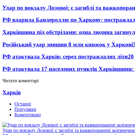
Удар по вокзалу Лозової: є загиблі та важкопора
РФ вдарила Бандероллю по Харкову: постраждал
Харківщина під обстрілами: одна людина загинул
Російський удар знищив 8 млн книжок у Харкові
РФ атакувала Харків: серед постраждалих діти
20
РФ атакувала 17 населених пунктів Харківщини:
Читати коментарі
Харків
Останні
Популярні
Коментовані
Удар по вокзалу Лозової: є загиблі та важкопоранені залізничн