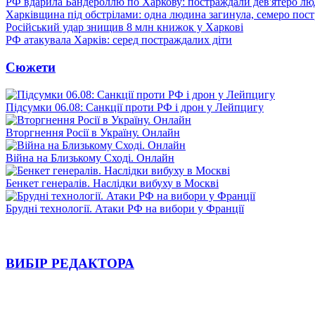
РФ вдарила Бандероллю по Харкову: постраждали дев'ятеро лю
Харківщина під обстрілами: одна людина загинула, семеро пос
Російський удар знищив 8 млн книжок у Харкові
РФ атакувала Харків: серед постраждалих діти
Сюжети
Підсумки 06.08: Санкції проти РФ і дрон у Лейпцигу
Вторгнення Росії в Україну. Онлайн
Війна на Близькому Сході. Онлайн
Бенкет генералів. Наслідки вибуху в Москві
Брудні технології. Атаки РФ на вибори у Франції
ВИБІР РЕДАКТОРА