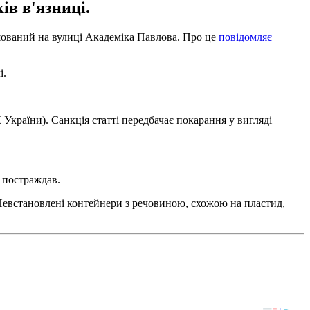
ів в'язниці.
шований на вулиці Академіка Павлова. Про це
повідомляє
і.
України). Санкція статті передбачає покарання у вигляді
е постраждав.
евстановлені контейнери з речовиною, схожою на пластид,