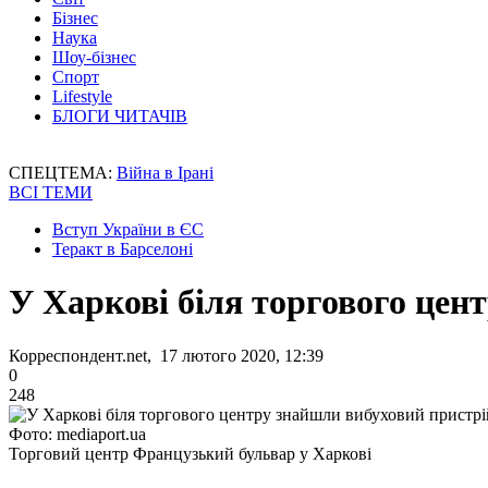
Бізнес
Наука
Шоу-бізнес
Спорт
Lifestyle
БЛОГИ ЧИТАЧІВ
СПЕЦТЕМА:
Війна в Ірані
ВСІ ТЕМИ
Вступ України в ЄС
Теракт в Барселоні
У Харкові біля торгового цен
Корреспондент.net, 17 лютого 2020, 12:39
0
248
Фото: mediaport.ua
Торговий центр Французький бульвар у Харкові