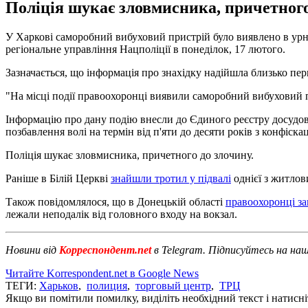
Поліція шукає зловмисника, причетного 
У Харкові саморобний вибуховий пристрій було виявлено в урн
регіональне управління Нацполіції в понеділок, 17 лютого.
Зазначається, що інформація про знахідку надійшла близько перш
"На місці події правоохоронці виявили саморобний вибуховий п
Інформацію про дану подію внесли до Єдиного реєстру досудових
позбавлення волі на термін від п'яти до десяти років з конфіскац
Поліція шукає зловмисника, причетного до злочину.
Раніше в Білій Церкві
знайшли тротил у підвалі
однієї з житлов
Також повідомлялося, що в Донецькій області
правоохоронці за
лежали неподалік від головного входу на вокзал.
Новини від
Корреспондент.net
в Telegram. Підписуйтесь на на
Читайте Korrespondent.net в Google News
ТЕГИ:
Харьков
,
полиция
,
торговый центр
,
ТРЦ
Якщо ви помітили помилку, виділіть необхідний текст і натисніт