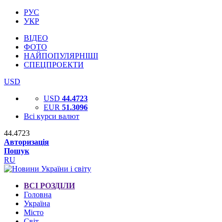
РУС
УКР
ВІДЕО
ФОТО
НАЙПОПУЛЯРНІШІ
СПЕЦПРОЕКТИ
USD
USD
44.4723
EUR
51.3096
Всі курси валют
44.4723
Авторизація
Пошук
RU
ВСІ РОЗДІЛИ
Головна
Україна
Місто
Світ