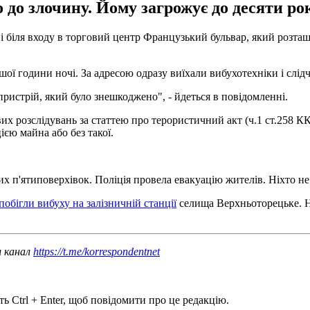
до злочину. Йому загрожує до десяти рок
і біля входу в торговий центр Французький бульвар, який розта
ої години ночі. За адресою одразу виїхали вибухотехніки і слідч
ристрій, який було знешкоджено", - йдеться в повідомленні.
 розслідувань за статтею про терористичний акт (ч.1 ст.258 КК 
ією майна або без такої.
их п'ятиповерхівок. Поліція провела евакуацію жителів. Ніхто н
побігли вибуху на залізничній станції
селища Верхньоторецьке. Н
ш канал
https://t.me/korrespondentnet
ь Ctrl + Enter, щоб повідомити про це редакцію.