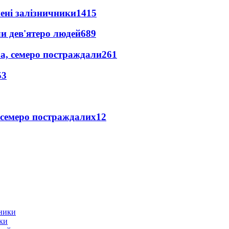
нені залізничники
1415
и дев'ятеро людей
689
а, семеро постраждали
261
53
 семеро постраждалих
12
ики