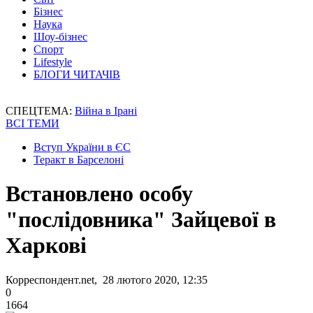
Бізнес
Наука
Шоу-бізнес
Спорт
Lifestyle
БЛОГИ ЧИТАЧІВ
СПЕЦТЕМА:
Війна в Ірані
ВСІ ТЕМИ
Вступ України в ЄС
Теракт в Барселоні
Встановлено особу
"послідовника" Зайцевої в
Харкові
Корреспондент.net, 28 лютого 2020, 12:35
0
1664