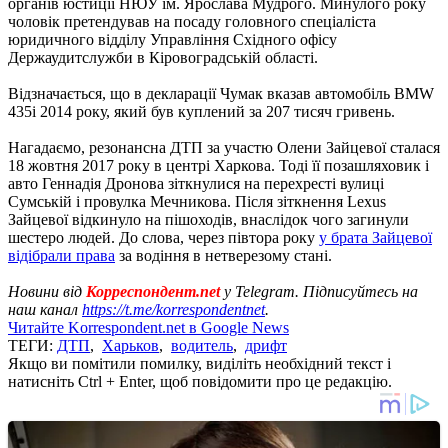
органів юстиції НЮУ ім. Ярослава Мудрого. Минулого року
чоловік претендував на посаду головного спеціаліста
юридичного відділу Управління Східного офісу
Держаудитслужби в Кіровоградській області.
Відзначається, що в декларації Чумак вказав автомобіль BMW
435і 2014 року, який був куплений за 207 тисяч гривень.
Нагадаємо, резонансна ДТП за участю Олени Зайцевої сталася
18 жовтня 2017 року в центрі Харкова. Тоді її позашляховик і
авто Геннадія Дронова зіткнулися на перехресті вулиці
Сумській і провулка Мечникова. Після зіткнення Lexus
Зайцевої відкинуло на пішоходів, внаслідок чого загинули
шестеро людей. До слова, через півтора року
у брата Зайцевої
відібрали права
за водіння в нетверезому стані.
Новини від
Корреспондент.net
у Telegram. Підписуйтесь на
наш канал
https://t.me/korrespondentnet
.
Читайте Korrespondent.net в Google News
ТЕГИ:
ДТП
,
Харьков
,
водитель
,
дрифт
Якщо ви помітили помилку, виділіть необхідний текст і
натисніть Ctrl + Enter, щоб повідомити про це редакцію.