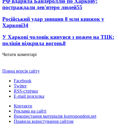
РФ вдарила Бандероллю по Харкову:
постраждали дев'ятеро людей
55
Російський удар знищив 8 млн книжок у
Харкові
34
У Харкові чоловік кинувся з ножем на ТЦК:
поліція відкрила вогонь
8
Читати коментарі
Повна версія сайту
Facebook
Twitter
RSS-стрічки
E-mail розсилка
Контакти
Реклама на сайті
Використання матеріалів korrespondent.net
Правила користування сайтом