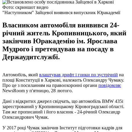
Фото: скриншот видео
"Наступником" Зайцевої виявився випускник Юракадемії
Власником автомобіля виявився 24-
річний житель Кропивницького, який
закінчив Юракадемію ім. Ярослава
Мудрого і претендував на посаду в
Держаудитслужбі.
Автомобіль, який
влаштував дрифт і гонки по зустрічній
на
площі Конституції в Харкові, належить Олександру Чумаку.
Про це з посиланням на правоохоронні органи
повідомляє
NewsRoom у п'ятницю, 28 лютого.
Дані з відкритих джерел свідчать, що автомобіль BMW 435і
зареєстрований у Кропивницькому Кіровоградської області.
Там же прописаний і його власник - 24-річний Олександр
Олександрович Чумак.
У 2017 році Чумак закінчив Інститут підготовки кадрів для