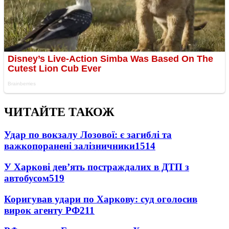
ЧИТАЙТЕ ТАКОЖ
Удар по вокзалу Лозової: є загиблі та
важкопоранені залізничники
1514
У Харкові дев’ять постраждалих в ДТП з
автобусом
519
Коригував удари по Харкову: суд оголосив
вирок агенту РФ
211