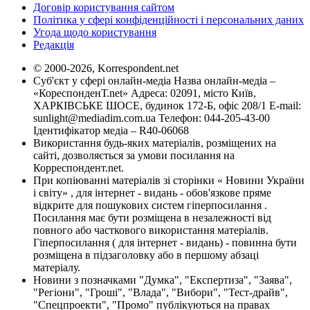
Договір користування сайтом
Політика у сфері конфіденційності і персональних даних
Угода щодо користування
Редакція
© 2000-2026, Korrespondent.net
Суб'єкт у сфері онлайн-медіа Назва онлайн-медіа –
«КореспонденТ.net» Адреса: 02091, місто Київ,
ХАРКІВСЬКЕ ШОСЕ, будинок 172-Б, офіс 208/1 E-mail:
sunlight@mediadim.com.ua
Телефон: 044-205-43-00
Ідентифікатор медіа – R40-06068
Використання будь-яких матеріалів, розміщених на
сайті, дозволяється за умови посилання на
Корреспондент.net.
При копіюванні матеріалів зі сторінки « Новини України
і світу» , для інтернет - видань - обов'язкове пряме
відкрите для пошукових систем гіперпосилання .
Посилання має бути розміщена в незалежності від
повного або часткового використання матеріалів.
Гіперпосилання ( для інтернет - видань) - повинна бути
розміщена в підзаголовку або в першому абзаці
матеріалу.
Новини з позначками "Думка", "Експертиза", "Заява",
"Регіони", "Гроші", "Влада", "Вибори", "Тест-драйв",
"Спецпроекти", "Промо" публікуються на правах