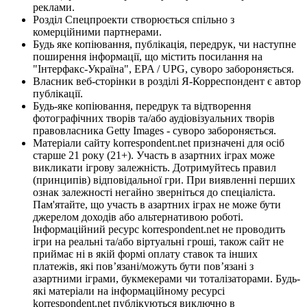
реклами.
Розділ Спецпроекти створюється спільно з
комерційними партнерами.
Будь яке копіювання, публікація, передрук, чи наступне
поширення інформації, що містить посилання на
"Інтерфакс-Україна", EPA / UPG, суворо забороняється.
Власник веб-сторінки в розділі Я-Корреспондент є автор
публікації.
Будь-яке копіювання, передрук та відтворення
фотографічних творів та/або аудіовізуальних творів
правовласника Getty Images - суворо забороняється.
Матеріали сайту korrespondent.net призначені для осіб
старше 21 року (21+). Участь в азартних іграх може
викликати ігрову залежність. Дотримуйтесь правил
(принципів) відповідальної гри. При виявленні перших
ознак залежності негайно зверніться до спеціаліста.
Пам'ятайте, що участь в азартних іграх не може бути
джерелом доходів або альтернативою роботі.
Інформаційний ресурс korrespondent.net не проводить
ігри на реальні та/або віртуальні гроші, також сайт не
приймає ні в якій формі оплату ставок та інших
платежів, які пов’язані/можуть бути пов’язані з
азартними іграми, букмекерами чи тоталізаторами. Будь-
які матеріали на інформаційному ресурсі
korrespondent.net публікуються виключно в