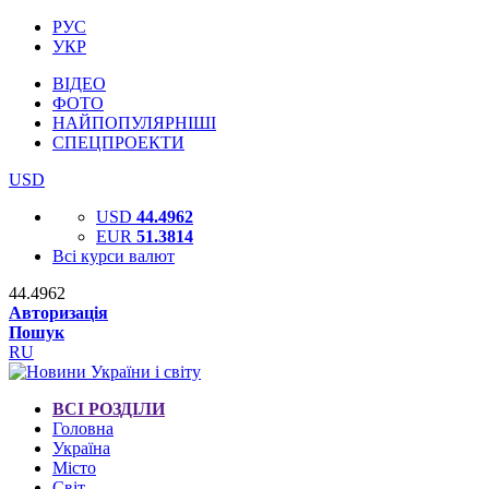
РУС
УКР
ВІДЕО
ФОТО
НАЙПОПУЛЯРНІШІ
СПЕЦПРОЕКТИ
USD
USD
44.4962
EUR
51.3814
Всі курси валют
44.4962
Авторизація
Пошук
RU
ВСІ РОЗДІЛИ
Головна
Україна
Місто
Світ