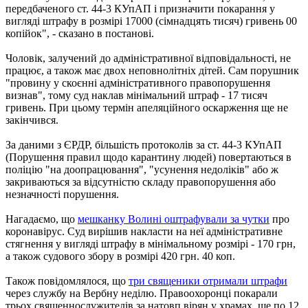
передбаченого ст. 44-3 КУпАП і призначити покарання у
вигляді штрафу в розмірі 17000 (сімнадцять тисяч) гривень 00
копійок", - сказано в постанові.
Чоловік, залучений до адміністративної відповідальності, не
працює, а також має двох неповнолітніх дітей. Сам порушник
"провину у скоєнні адміністративного правопорушення
визнав", тому суд наклав мінімальний штраф - 17 тисяч
гривень. При цьому термін апеляційного оскарження ще не
закінчився.
За даними з ЄРДР, більшість протоколів за ст. 44-3 КУпАП
(Порушення правил щодо карантину людей) повертаються в
поліцію "на доопрацювання", "усунення недоліків" або ж
закриваються за відсутністю складу правопорушення або
незначності порушення.
Нагадаємо, що
мешканку Волині оштрафували за чутки
про
коронавірус. Суд вирішив накласти на неї адміністративне
стягнення у вигляді штрафу в мінімальному розмірі - 170 грн,
а також судового збору в розмірі 420 грн. 40 коп.
Також повідомлялося, що
три священики отримали штрафи
через службу на Вербну неділю. Правоохоронці покарали
трьох священнослужителів за натовп вірян у храмах, ще по 12