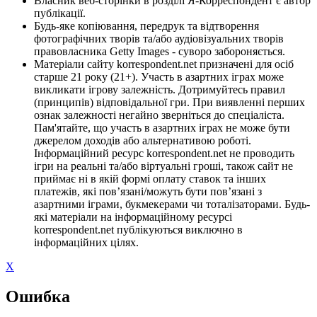
Власник веб-сторінки в розділі Я-Корреспондент є автор
публікації.
Будь-яке копіювання, передрук та відтворення
фотографічних творів та/або аудіовізуальних творів
правовласника Getty Images - суворо забороняється.
Матеріали сайту korrespondent.net призначені для осіб
старше 21 року (21+). Участь в азартних іграх може
викликати ігрову залежність. Дотримуйтесь правил
(принципів) відповідальної гри. При виявленні перших
ознак залежності негайно зверніться до спеціаліста.
Пам'ятайте, що участь в азартних іграх не може бути
джерелом доходів або альтернативою роботі.
Інформаційний ресурс korrespondent.net не проводить
ігри на реальні та/або віртуальні гроші, також сайт не
приймає ні в якій формі оплату ставок та інших
платежів, які пов’язані/можуть бути пов’язані з
азартними іграми, букмекерами чи тоталізаторами. Будь-
які матеріали на інформаційному ресурсі
korrespondent.net публікуються виключно в
інформаційних цілях.
X
Ошибка