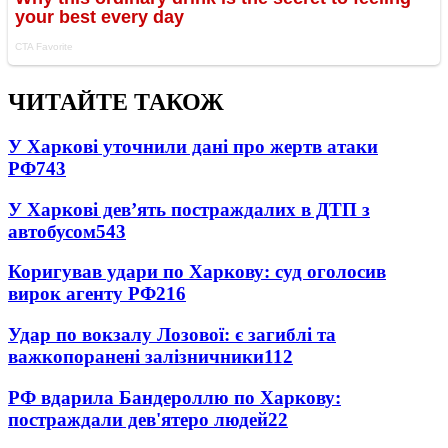
ЧИТАЙТЕ ТАКОЖ
У Харкові уточнили дані про жертв атаки
РФ
743
У Харкові дев’ять постраждалих в ДТП з
автобусом
543
Коригував удари по Харкову: суд оголосив
вирок агенту РФ
216
Удар по вокзалу Лозової: є загиблі та
важкопоранені залізничники
112
РФ вдарила Бандероллю по Харкову:
постраждали дев'ятеро людей
22