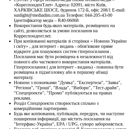
«КореспонденТ.net» Адреса: 02091, місто Київ,
ХАРКІВСЬКЕ ШОСЕ, будинок 172-Б, офіс 208/1 E-mail:
sunlight@mediadim.com.ua
Телефон: 044-205-43-00
Ідентифікатор медіа – R40-06068
Використання будь-яких матеріалів, розміщених на
сайті, дозволяється за умови посилання на
Корреспондент.net.
При копіюванні матеріалів зі сторінки « Новини України
і світу» , для інтернет - видань - обов'язкове пряме
відкрите для пошукових систем гіперпосилання .
Посилання має бути розміщена в незалежності від
повного або часткового використання матеріалів.
Гіперпосилання ( для інтернет - видань) - повинна бути
розміщена в підзаголовку або в першому абзаці
матеріалу.
Новини з позначками "Думка", "Експертиза", "Заява",
"Регіони", "Гроші", "Влада", "Вибори", "Тест-драйв",
"Спецпроекти", "Промо" публікуються на правах
реклами.
Розділ Спецпроекти створюється спільно з
комерційними партнерами.
Будь яке копіювання, публікація, передрук, чи наступне
поширення інформації, що містить посилання на
"Інтерфакс-Україна", EPA / UPG, суворо забороняється.