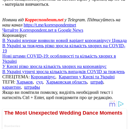
- матеріали вивчаються.
Новини від
Корреспондент.net
у Telegram. Підписуйтесь на
наш канал
https://t.me/korrespondentnet
Читайте Korrespondent.net в Google News
Коронавірус
В Україні вперше виявили новий варіант коронавірусу Цикада
В Україні за тиждень різко зросла кількість хворих на COVID-
19
Нові штами COVID-19: особливості та кількість хворих в
Україні
У Києві різко зросла кількість хворих на коронавірус
В Україні утричі зросла кількість випадків COVID за тиждень
СПЕЦТЕМА:
Коронавірус
,
Карантин у Києві та Україні
ТЕГИ:
Харьков
,
суд
,
Харьковская область
,
штраф
,
карантин
,
штрафы
Якщо ви помітили помилку, виділіть необхідний текст і
натисніть Ctrl + Enter, щоб повідомити про це редакцію.