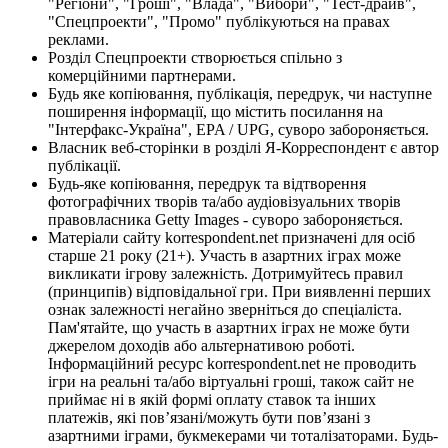
"Регіони", "Гроші", "Влада", "Вибори", "Тест-драйв",
"Спецпроекти", "Промо" публікуються на правах
реклами.
Розділ Спецпроекти створюється спільно з
комерційними партнерами.
Будь яке копіювання, публікація, передрук, чи наступне
поширення інформації, що містить посилання на
"Інтерфакс-Україна", EPA / UPG, суворо забороняється.
Власник веб-сторінки в розділі Я-Корреспондент є автор
публікації.
Будь-яке копіювання, передрук та відтворення
фотографічних творів та/або аудіовізуальних творів
правовласника Getty Images - суворо забороняється.
Матеріали сайту korrespondent.net призначені для осіб
старше 21 року (21+). Участь в азартних іграх може
викликати ігрову залежність. Дотримуйтесь правил
(принципів) відповідальної гри. При виявленні перших
ознак залежності негайно зверніться до спеціаліста.
Пам'ятайте, що участь в азартних іграх не може бути
джерелом доходів або альтернативою роботі.
Інформаційний ресурс korrespondent.net не проводить
ігри на реальні та/або віртуальні гроші, також сайт не
приймає ні в якій формі оплату ставок та інших
платежів, які пов’язані/можуть бути пов’язані з
азартними іграми, букмекерами чи тоталізаторами. Будь-