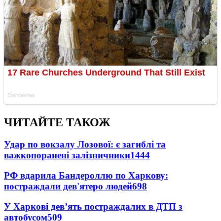
ЧИТАЙТЕ ТАКОЖ
Удар по вокзалу Лозової: є загиблі та
важкопоранені залізничники
1444
РФ вдарила Бандероллю по Харкову:
постраждали дев'ятеро людей
698
У Харкові дев’ять постраждалих в ДТП з
автобусом
509