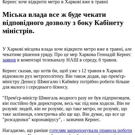
Кернес хоче відкрити метро в Харкові вже в травні
Міська влада все ж буде чекати
відповідного дозволу з боку Кабінету
міністрів.
У Харкові місцева влада хоче відкрити метро вже в травні, але
чекатиме рішення уряду. Про це мер Харкова Геннадій Кернес
заявив
в коментарі телеканалу НАШ в середу, 6 травня.
Кернес сказав, що хотів би, щоб уже з 12 травня в Харкові
відновили рух метрополітену. Він також додав, що прем'єр-
міністру Денису Шмигалю і Кабміну потрібно робити більше
для малого і середнього бізнесу.
"Прем'єр-міністр Шмигаль жодного разу не був підприємцем,
він постійно був директором, весь час під ним ходили. Він не
розуміє людей, він не розуміє, що таке метро, ​​не розуміє, що
таке залізниця, електричка або ще що. Він думає, що все це
"розсадники" коронавірусу", - зазначив Кернес.
Нагадаємо, що раніше
готелям запропонували правила роботи