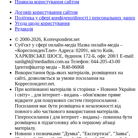
Правила користування сайтом
Договір користування сайтом
Політика у сфері конфіденційності і персональних даних
Угода щодо користування
Редакція
© 2000-2026, Korrespondent.net
Суб'єкт у сфері онлайн-медіа Назва онлайн-медіа –
«КореспонденТ.net» Адреса: 02091, місто Київ,
ХАРКІВСЬКЕ ШОСЕ, будинок 172-Б, офіс 208/1 E-mail:
sunlight@mediadim.com.ua
Телефон: 044-205-43-00
Ідентифікатор медіа – R40-06068
Використання будь-яких матеріалів, розміщених на
сайті, дозволяється за умови посилання на
Корреспондент.net.
При копіюванні матеріалів зі сторінки « Новини України
і світу» , для інтернет - видань - обов'язкове пряме
відкрите для пошукових систем гіперпосилання .
Посилання має бути розміщена в незалежності від
повного або часткового використання матеріалів.
Гіперпосилання ( для інтернет - видань) - повинна бути
розміщена в підзаголовку або в першому абзаці
матеріалу.
Новини з позначками "Думка", "Експертиза", "Заява",