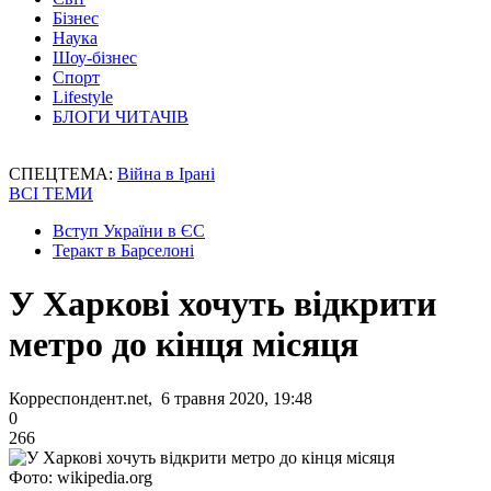
Бізнес
Наука
Шоу-бізнес
Спорт
Lifestyle
БЛОГИ ЧИТАЧІВ
СПЕЦТЕМА:
Війна в Ірані
ВСІ ТЕМИ
Вступ України в ЄС
Теракт в Барселоні
У Харкові хочуть відкрити
метро до кінця місяця
Корреспондент.net, 6 травня 2020, 19:48
0
266
Фото: wikipedia.org