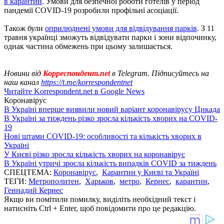
в карантин
. Умови для безпечної роботи готелів у період
пандемії COVID-19 розробили профільні асоціації.
Також були
оприлюднені умови для відвідування парків
. З 11
травня українці зможуть відвідувати парки і зони відпочинку,
однак частина обмежень при цьому залишається.
Новини від
Корреспондент.net
в Telegram. Підписуйтесь на
наш канал
https://t.me/korrespondentnet
Читайте Korrespondent.net в Google News
Коронавірус
В Україні вперше виявили новий варіант коронавірусу Цикада
В Україні за тиждень різко зросла кількість хворих на COVID-
19
Нові штами COVID-19: особливості та кількість хворих в
Україні
У Києві різко зросла кількість хворих на коронавірус
В Україні утричі зросла кількість випадків COVID за тиждень
СПЕЦТЕМА:
Коронавірус
,
Карантин у Києві та Україні
ТЕГИ:
Метрополитен
,
Харьков
,
метро
,
Кернес
,
карантин
,
Геннадий Кернес
Якщо ви помітили помилку, виділіть необхідний текст і
натисніть Ctrl + Enter, щоб повідомити про це редакцію.