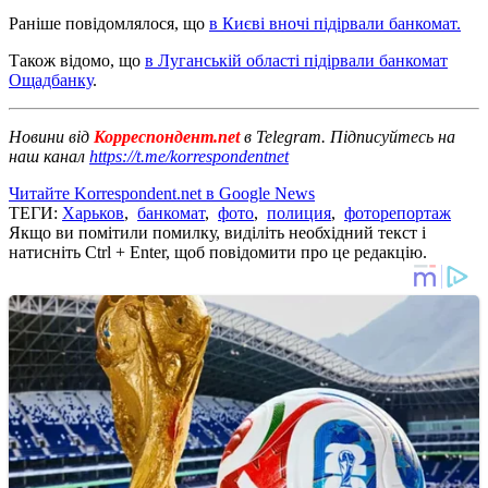
Раніше повідомлялося, що
в Києві вночі підірвали банкомат.
Також відомо, що
в Луганській області підірвали банкомат
Ощадбанку
.
Новини від
Корреспондент.net
в Telegram. Підписуйтесь на
наш канал
https://t.me/korrespondentnet
Читайте Korrespondent.net в Google News
ТЕГИ:
Харьков
,
банкомат
,
фото
,
полиция
,
фоторепортаж
Якщо ви помітили помилку, виділіть необхідний текст і
натисніть Ctrl + Enter, щоб повідомити про це редакцію.