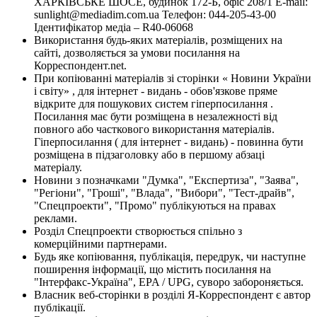
ХАРКІВСЬКЕ ШОСЕ, будинок 172-Б, офіс 208/1 E-mail:
sunlight@mediadim.com.ua
Телефон: 044-205-43-00
Ідентифікатор медіа – R40-06068
Використання будь-яких матеріалів, розміщених на
сайті, дозволяється за умови посилання на
Корреспондент.net.
При копіюванні матеріалів зі сторінки « Новини України
і світу» , для інтернет - видань - обов'язкове пряме
відкрите для пошукових систем гіперпосилання .
Посилання має бути розміщена в незалежності від
повного або часткового використання матеріалів.
Гіперпосилання ( для інтернет - видань) - повинна бути
розміщена в підзаголовку або в першому абзаці
матеріалу.
Новини з позначками "Думка", "Експертиза", "Заява",
"Регіони", "Гроші", "Влада", "Вибори", "Тест-драйв",
"Спецпроекти", "Промо" публікуються на правах
реклами.
Розділ Спецпроекти створюється спільно з
комерційними партнерами.
Будь яке копіювання, публікація, передрук, чи наступне
поширення інформації, що містить посилання на
"Інтерфакс-Україна", EPA / UPG, суворо забороняється.
Власник веб-сторінки в розділі Я-Корреспондент є автор
публікації.