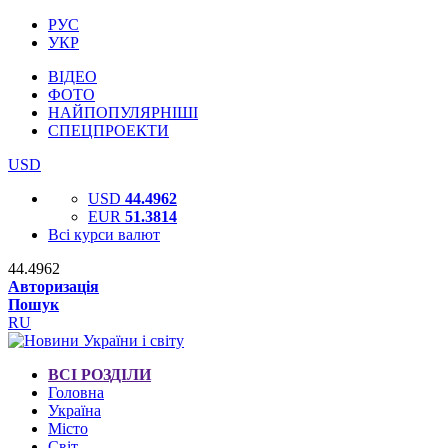
РУС
УКР
ВІДЕО
ФОТО
НАЙПОПУЛЯРНІШІ
СПЕЦПРОЕКТИ
USD
USD
44.4962
EUR
51.3814
Всі курси валют
44.4962
Авторизація
Пошук
RU
ВСІ РОЗДІЛИ
Головна
Україна
Місто
Світ