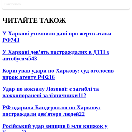
ЧИТАЙТЕ ТАКОЖ
У Харкові уточнили дані про жертв атаки
РФ
743
У Харкові дев’ять постраждалих в ДТП з
автобусом
543
Коригував удари по Харкову: суд оголосив
вирок агенту РФ
216
Удар по вокзалу Лозової: є загиблі та
важкопоранені залізничники
112
РФ вдарила Бандероллю по Харкову:
постраждали дев'ятеро людей
22
Російський удар знищив 8 млн книжок у