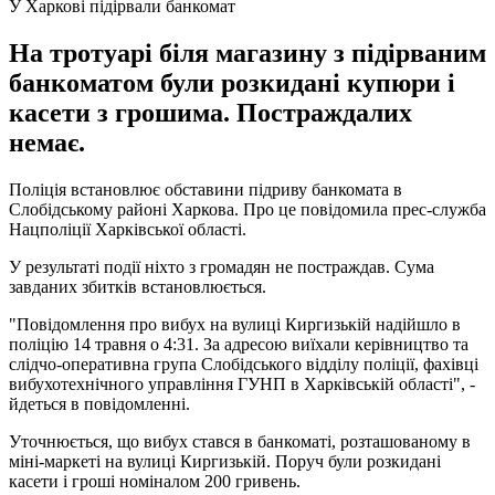
У Харкові підірвали банкомат
На тротуарі біля магазину з підірваним
банкоматом були розкидані купюри і
касети з грошима. Постраждалих
немає.
Поліція встановлює обставини підриву банкомата в
Слобідському районі Харкова. Про це повідомила прес-служба
Нацполіції Харківської області.
У результаті події ніхто з громадян не постраждав. Сума
завданих збитків встановлюється.
"Повідомлення про вибух на вулиці Киргизькій надійшло в
поліцію 14 травня о 4:31. За адресою виїхали керівництво та
слідчо-оперативна група Слобідського відділу поліції, фахівці
вибухотехнічного управління ГУНП в Харківській області", -
йдеться в повідомленні.
Уточнюється, що вибух стався в банкоматі, розташованому в
міні-маркеті на вулиці Киргизькій. Поруч були розкидані
касети і гроші номіналом 200 гривень.