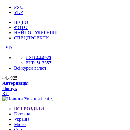
РУС
УКР
ВІДЕО
ФОТО
НАЙПОПУЛЯРНІШІ
СПЕЦПРОЕКТИ
USD
USD
44.4925
EUR
51.3357
Всі курси валют
44.4925
Авторизація
Пошук
RU
ВСІ РОЗДІЛИ
Головна
Україна
Місто
Світ