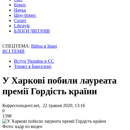
Бізнес
Наука
Шоу-бізнес
Спорт
Lifestyle
БЛОГИ ЧИТАЧІВ
СПЕЦТЕМА:
Війна в Ірані
ВСІ ТЕМИ
Вступ України в ЄС
Теракт в Барселоні
У Харкові побили лауреата
премії Гордість країни
Корреспондент.net, 22 травня 2020, 13:16
0
1598
Фото: кадр из видео