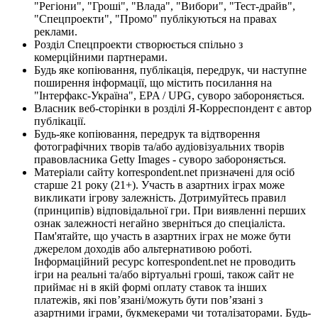
"Регіони", "Гроші", "Влада", "Вибори", "Тест-драйв",
"Спецпроекти", "Промо" публікуються на правах
реклами.
Розділ Спецпроекти створюється спільно з
комерційними партнерами.
Будь яке копіювання, публікація, передрук, чи наступне
поширення інформації, що містить посилання на
"Інтерфакс-Україна", EPA / UPG, суворо забороняється.
Власник веб-сторінки в розділі Я-Корреспондент є автор
публікації.
Будь-яке копіювання, передрук та відтворення
фотографічних творів та/або аудіовізуальних творів
правовласника Getty Images - суворо забороняється.
Матеріали сайту korrespondent.net призначені для осіб
старше 21 року (21+). Участь в азартних іграх може
викликати ігрову залежність. Дотримуйтесь правил
(принципів) відповідальної гри. При виявленні перших
ознак залежності негайно зверніться до спеціаліста.
Пам'ятайте, що участь в азартних іграх не може бути
джерелом доходів або альтернативою роботі.
Інформаційний ресурс korrespondent.net не проводить
ігри на реальні та/або віртуальні гроші, також сайт не
приймає ні в якій формі оплату ставок та інших
платежів, які пов’язані/можуть бути пов’язані з
азартними іграми, букмекерами чи тоталізаторами. Будь-