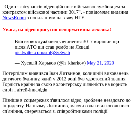
"Один з фігурантів відео дійсно є військовослужбовцем за
контрактом військової частини 3017", - повідомляє видання
NewsRoom
з посиланням на заяву НГУ.
Увага, на відео присутня ненормативна лексика!
Військовослужбовець вчинення 3017 вирішив що
після АТО він став рембо на Леваді
pic.twitter.com/smEjSv3wab
— Хуевый Харьков (@h_kharkov)
May 21, 2020
Потерпілим виявився Іван Литвинов, колишній вихованець
дитячого будинку, який у 2012 році був удостоєний звання
Гордість країни за свою волонтерську діяльність на користь
сиріт і дітей-інвалідів.
Пізніше в соцмережах з'явилося відео, зроблене незадовго до
інциденту. На ньому Литвинов, маючи ознаки алкогольного
сп'яніння, сперечається зі співробітниками поліції.