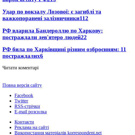
Удар по вокзалу Лозової: є загиблі та
важкопоранені залізничники
112
РФ вдарила Бандероллю по Харкову:
постраждали дев'ятеро людей
22
РФ била по Харківщині різним озброєнням: 11
постраждалих
6
Читати коментарі
Повна версія сайту
Facebook
Twitter
RSS-стрічки
E-mail розсилка
Контакти
Реклама на сайті
Використання матеріалів korrespondent.net