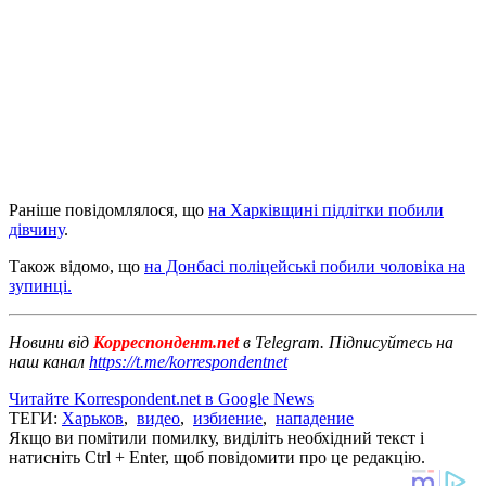
Раніше повідомлялося, що
на Харківщині підлітки побили
дівчину
.
Також відомо, що
на Донбасі поліцейські побили чоловіка на
зупинці.
Новини від
Корреспондент.net
в Telegram. Підписуйтесь на
наш канал
https://t.me/korrespondentnet
Читайте Korrespondent.net в Google News
ТЕГИ:
Харьков
,
видео
,
избиение
,
нападение
Якщо ви помітили помилку, виділіть необхідний текст і
натисніть Ctrl + Enter, щоб повідомити про це редакцію.