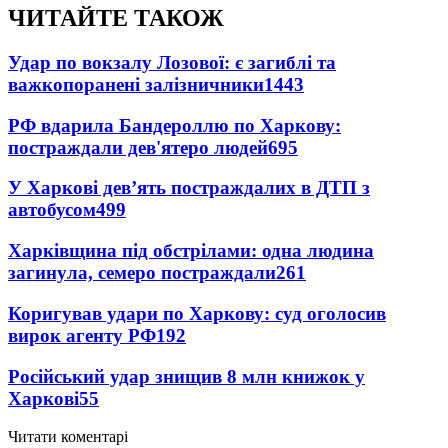
ЧИТАЙТЕ ТАКОЖ
Удар по вокзалу Лозової: є загиблі та
важкопоранені залізничники
1443
РФ вдарила Бандероллю по Харкову:
постраждали дев'ятеро людей
695
У Харкові дев’ять постраждалих в ДТП з
автобусом
499
Харківщина під обстрілами: одна людина
загинула, семеро постраждали
261
Коригував удари по Харкову: суд оголосив
вирок агенту РФ
192
Російський удар знищив 8 млн книжок у
Харкові
55
Читати коментарі