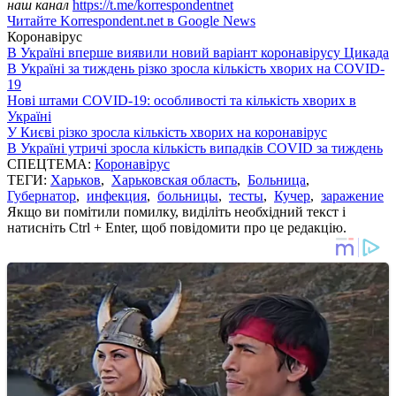
наш канал
https://t.me/korrespondentnet
Читайте Korrespondent.net в Google News
Коронавірус
В Україні вперше виявили новий варіант коронавірусу Цикада
В Україні за тиждень різко зросла кількість хворих на COVID-
19
Нові штами COVID-19: особливості та кількість хворих в
Україні
У Києві різко зросла кількість хворих на коронавірус
В Україні утричі зросла кількість випадків COVID за тиждень
СПЕЦТЕМА:
Коронавірус
ТЕГИ:
Харьков
,
Харьковская область
,
Больница
,
Губернатор
,
инфекция
,
больницы
,
тесты
,
Кучер
,
заражение
Якщо ви помітили помилку, виділіть необхідний текст і
натисніть Ctrl + Enter, щоб повідомити про це редакцію.