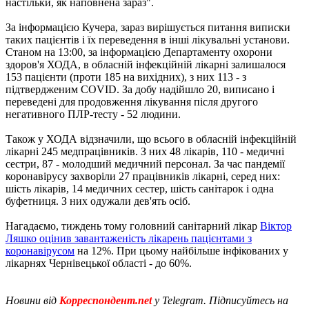
настільки, як наповнена зараз".
За інформацією Кучера, зараз вирішується питання виписки
таких пацієнтів і їх переведення в інші лікувальні установи.
Станом на 13:00, за інформацією Департаменту охорони
здоров'я ХОДА, в обласній інфекційній лікарні залишалося
153 пацієнти (проти 185 на вихідних), з них 113 - з
підтвердженим COVID. За добу надійшло 20, виписано і
переведені для продовження лікування після другого
негативного ПЛР-тесту - 52 людини.
Також у ХОДА відзначили, що всього в обласній інфекційній
лікарні 245 медпрацівників. З них 48 лікарів, 110 - медичні
сестри, 87 - молодший медичний персонал. За час пандемії
коронавірусу захворіли 27 працівників лікарні, серед них:
шість лікарів, 14 медичних сестер, шість санітарок і одна
буфетниця. З них одужали дев'ять осіб.
Нагадаємо, тиждень тому головний санітарний лікар
Віктор
Ляшко оцінив завантаженість лікарень пацієнтами з
коронавірусом
на 12%. При цьому найбільше інфікованих у
лікарнях Чернівецької області - до 60%.
Новини від
Корреспондент.net
у Telegram. Підписуйтесь на