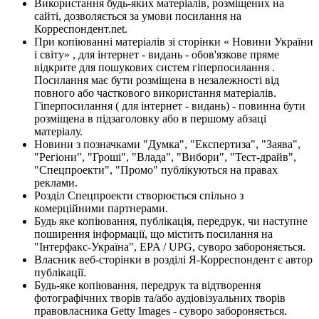
Використання будь-яких матеріалів, розміщених на
сайті, дозволяється за умови посилання на
Корреспондент.net.
При копіюванні матеріалів зі сторінки « Новини України
і світу» , для інтернет - видань - обов'язкове пряме
відкрите для пошукових систем гіперпосилання .
Посилання має бути розміщена в незалежності від
повного або часткового використання матеріалів.
Гіперпосилання ( для інтернет - видань) - повинна бути
розміщена в підзаголовку або в першому абзаці
матеріалу.
Новини з позначками "Думка", "Експертиза", "Заява",
"Регіони", "Гроші", "Влада", "Вибори", "Тест-драйв",
"Спецпроекти", "Промо" публікуються на правах
реклами.
Розділ Спецпроекти створюється спільно з
комерційними партнерами.
Будь яке копіювання, публікація, передрук, чи наступне
поширення інформації, що містить посилання на
"Інтерфакс-Україна", EPA / UPG, суворо забороняється.
Власник веб-сторінки в розділі Я-Корреспондент є автор
публікації.
Будь-яке копіювання, передрук та відтворення
фотографічних творів та/або аудіовізуальних творів
правовласника Getty Images - суворо забороняється.