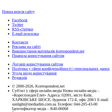
Повна версія сайту
Facebook
Twitter
RSS-стрічки
E-mail розсилка
Контакти
Реклама на сайті
Використання матеріалів korrespondent.net
Правила користування сайтом
Договір користування сайтом
Політика у сфері конфіденційності і персональних даних
Угода щодо користування
Редакція
© 2000-2026, Korrespondent.net
Суб'єкт у сфері онлайн-медіа Назва онлайн-медіа –
«КореспонденТ.net» Адреса: 02091, місто Київ,
ХАРКІВСЬКЕ ШОСЕ, будинок 172-Б, офіс 208/1 E-mail:
sunlight@mediadim.com.ua
Телефон: 044-205-43-00
Ідентифікатор медіа – R40-06068