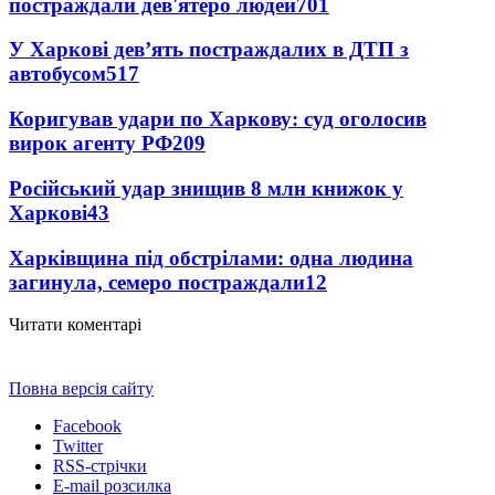
постраждали дев'ятеро людей
701
У Харкові дев’ять постраждалих в ДТП з
автобусом
517
Коригував удари по Харкову: суд оголосив
вирок агенту РФ
209
Російський удар знищив 8 млн книжок у
Харкові
43
Харківщина під обстрілами: одна людина
загинула, семеро постраждали
12
Читати коментарі
Повна версія сайту
Facebook
Twitter
RSS-стрічки
E-mail розсилка