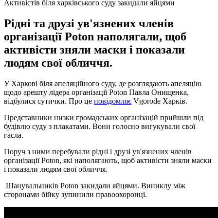
Активістів біля харківського суду закидали яйцями
Рідні та друзі ув'язнених членів
організації Poton наполягали, щоб
активісти зняли маски і показали
людям свої обличчя.
У Харкові біля апеляційного суду, де розглядають апеляцію
щодо арешту лідера організації Poton Павла Онищенка,
відбулися сутички. Про це
повідомляє
Vgorode Харків.
Представники низки громадських організацій прийшли під
будівлю суду з плакатами. Вони голосно вигукували свої
гасла.
Поруч з ними перебували рідні і друзі ув'язнених членів
організації Poton, які наполягають, щоб активісти зняли маски
і показали людям свої обличчя.
Шанувальників Poton закидали яйцями. Виниклу між
сторонами бійку зупинили правоохоронці.