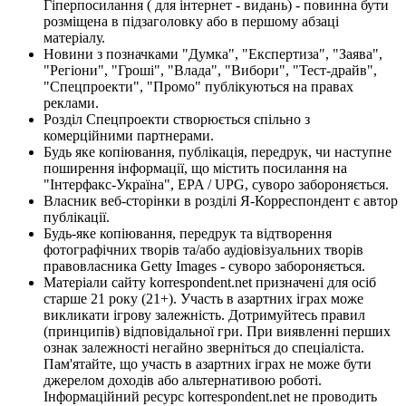
Гіперпосилання ( для інтернет - видань) - повинна бути
розміщена в підзаголовку або в першому абзаці
матеріалу.
Новини з позначками "Думка", "Експертиза", "Заява",
"Регіони", "Гроші", "Влада", "Вибори", "Тест-драйв",
"Спецпроекти", "Промо" публікуються на правах
реклами.
Розділ Спецпроекти створюється спільно з
комерційними партнерами.
Будь яке копіювання, публікація, передрук, чи наступне
поширення інформації, що містить посилання на
"Інтерфакс-Україна", EPA / UPG, суворо забороняється.
Власник веб-сторінки в розділі Я-Корреспондент є автор
публікації.
Будь-яке копіювання, передрук та відтворення
фотографічних творів та/або аудіовізуальних творів
правовласника Getty Images - суворо забороняється.
Матеріали сайту korrespondent.net призначені для осіб
старше 21 року (21+). Участь в азартних іграх може
викликати ігрову залежність. Дотримуйтесь правил
(принципів) відповідальної гри. При виявленні перших
ознак залежності негайно зверніться до спеціаліста.
Пам'ятайте, що участь в азартних іграх не може бути
джерелом доходів або альтернативою роботі.
Інформаційний ресурс korrespondent.net не проводить