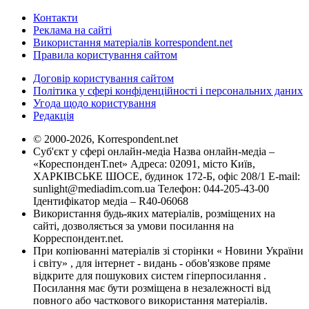
Контакти
Реклама на сайті
Використання матеріалів korrespondent.net
Правила користування сайтом
Договір користування сайтом
Політика у сфері конфіденційності і персональних даних
Угода щодо користування
Редакція
© 2000-2026, Korrespondent.net
Суб'єкт у сфері онлайн-медіа Назва онлайн-медіа –
«КореспонденТ.net» Адреса: 02091, місто Київ,
ХАРКІВСЬКЕ ШОСЕ, будинок 172-Б, офіс 208/1 E-mail:
sunlight@mediadim.com.ua
Телефон: 044-205-43-00
Ідентифікатор медіа – R40-06068
Використання будь-яких матеріалів, розміщених на
сайті, дозволяється за умови посилання на
Корреспондент.net.
При копіюванні матеріалів зі сторінки « Новини України
і світу» , для інтернет - видань - обов'язкове пряме
відкрите для пошукових систем гіперпосилання .
Посилання має бути розміщена в незалежності від
повного або часткового використання матеріалів.