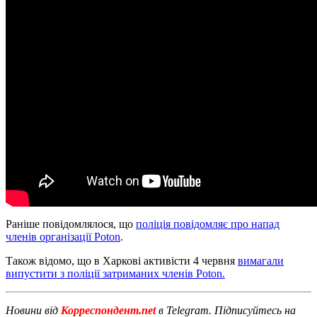
Раніше повідомлялося, що
поліція повідомляє про напад
членів організації Poton
.
Також відомо, що в Харкові активісти 4 червня
вимагали
випустити з поліції затриманих членів Poton.
Новини від
Корреспондент.net
в Telegram. Підписуйтесь на