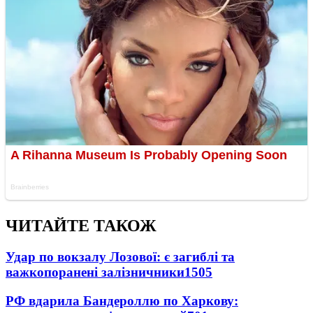
ЧИТАЙТЕ ТАКОЖ
Удар по вокзалу Лозової: є загиблі та
важкопоранені залізничники
1505
РФ вдарила Бандероллю по Харкову: