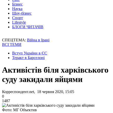
Бізнес
Наука
Шоу-бізнес
Спорт
Lifestyle
БЛОГИ ЧИТАЧІВ
СПЕЦТЕМА:
Війна в Ірані
ВСІ ТЕМИ
Вступ України в ЄС
Теракт в Барселоні
Активістів біля харківського
суду закидали яйцями
Корреспондент.net, 18 червня 2020, 15:05
0
1487
Фото: МГ Объектив