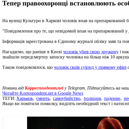
Тепер правоохоронці встановлюють особу
На вулиці Культури в Харкові чоловік впав на припаркований бі
"Повідомлення про те, що невідомий впав на припаркований у дв
Інформація зареєстрована в Єдиному журналі обліку заяв та пов
Нагадаємо, що раніше в Києві
чоловік убив свою дружину
і нак
знайшли передсмертну записку чоловіка на більш ніж 10 аркуш
Також повідомлялося, що
чоловік скоїв суїцид у прямому ефірі
с
Новини від
Корреспондент.net
у Telegram. Підписуйтесь на на
Читайте Korrespondent.net в Google News
ТЕГИ:
Харьков
,
смерть
,
самоубийство
,
полиция
,
падение
,
не
Якщо ви помітили помилку, виділіть необхідний текст і натисніт