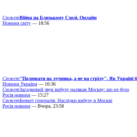
Сюжет
Війна на Близькому Сході. Онлайн
Новини світу
— 18:56
Сюжет
"Полювати на лучника, а не на стрілу". Як Україні 
Новини України
— 16:36
Сюжет
Загадковий звук вибуху налякав Москву: що це було
Росія новини
— 15:27
Сюжет
Бенкет генералів. Наслідки вибуху в Москві
Росія новини
— Вчора, 23:58