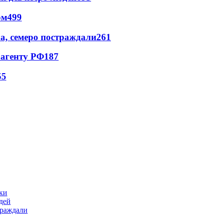
ом
499
а, семеро постраждали
261
 агенту РФ
187
55
ики
дей
траждали