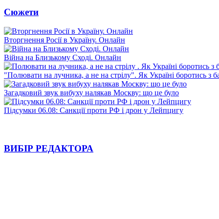
Сюжети
Вторгнення Росії в Україну. Онлайн
Війна на Близькому Сході. Онлайн
"Полювати на лучника, а не на стрілу". Як Україні боротись з 
Загадковий звук вибуху налякав Москву: що це було
Підсумки 06.08: Санкції проти РФ і дрон у Лейпцигу
ВИБІР РЕДАКТОРА