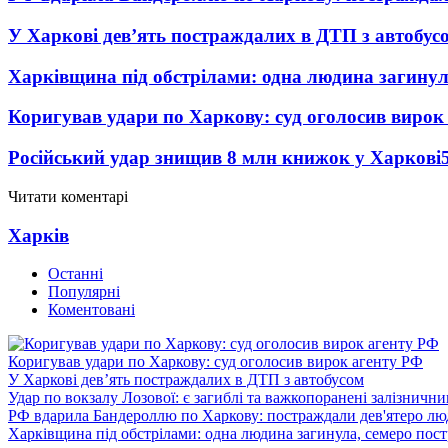
У Харкові дев’ять постраждалих в ДТП з автобус
Харківщина під обстрілами: одна людина загинул
Коригував удари по Харкову: суд оголосив вирок
Російський удар знищив 8 млн книжок у Харкові
Читати коментарі
Харків
Останні
Популярні
Коментовані
Коригував удари по Харкову: суд оголосив вирок агенту РФ
У Харкові дев’ять постраждалих в ДТП з автобусом
Удар по вокзалу Лозової: є загиблі та важкопоранені залізничн
РФ вдарила Бандероллю по Харкову: постраждали дев'ятеро лю
Харківщина під обстрілами: одна людина загинула, семеро пос