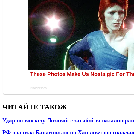
ЧИТАЙТЕ ТАКОЖ
Удар по вокзалу Лозової: є загиблі та важкопора
РФ вдарила Бандероллю по Харкову: постраждал