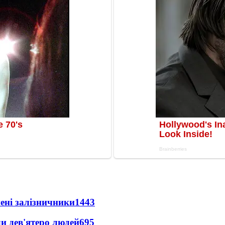
нені залізничники
1443
и дев'ятеро людей
695