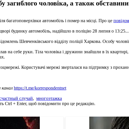
 загиблого чоловіка, а також обставини 
ля багатоповерхівки автомобіль і помер на місці. Про це
повідом
орі будинку автомобіль, надійшло в поліцію 28 липня о 13:25... 
ідомлень Шевченківського відділу поліції Харкова. Особу чоловік
лав на себе руки. Тіла чоловіка і дружини знайшли в їх квартирі
ах.
оцмережі. Користувачі мережі зверталася на підтримку з прохання
ш канал
https://t.me/korrespondentnet
счастный случай
,
многоэтажка
ь Ctrl + Enter, щоб повідомити про це редакцію.