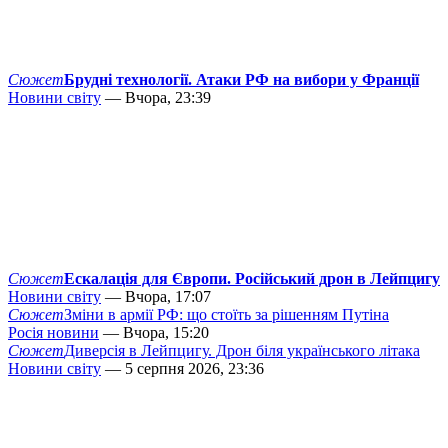
Сюжет
Брудні технології. Атаки РФ на вибори у Франції
Новини світу
— Вчора, 23:39
Сюжет
Ескалація для Європи. Російський дрон в Лейпцигу
Новини світу
— Вчора, 17:07
Сюжет
Зміни в армії РФ: що стоїть за рішенням Путіна
Росія новини
— Вчора, 15:20
Сюжет
Диверсія в Лейпцигу. Дрон біля українського літака
Новини світу
— 5 серпня 2026, 23:36