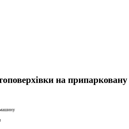
гатоповерхівки на припаркован
и