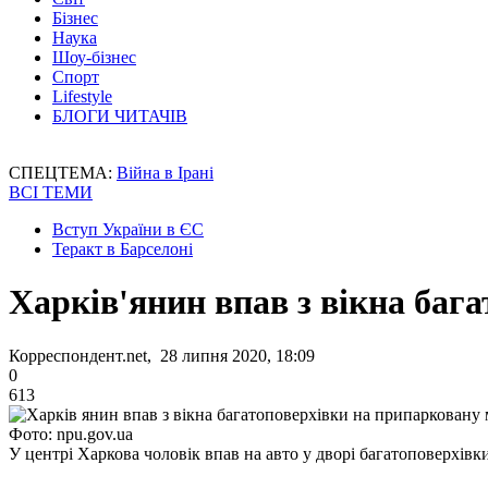
Бізнес
Наука
Шоу-бізнес
Спорт
Lifestyle
БЛОГИ ЧИТАЧІВ
СПЕЦТЕМА:
Війна в Ірані
ВСІ ТЕМИ
Вступ України в ЄС
Теракт в Барселоні
Харків'янин впав з вікна ба
Корреспондент.net, 28 липня 2020, 18:09
0
613
Фото: npu.gov.ua
У центрі Харкова чоловік впав на авто у дворі багатоповерхівк