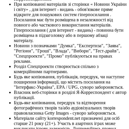
При копіюванні матеріалів зі сторінки « Новини України
і світу» , для інтернет - видань - обов'язкове пряме
відкрите для пошукових систем гіперпосилання .
Посилання має бути розміщена в незалежності від
повного або часткового використання матеріалів.
Гіперпосилання ( для інтернет - видань) - повинна бути
розміщена в підзаголовку або в першому абзаці
матеріалу.
Новини з позначками "Думка", "Експертиза", "Заява",
"Регіони", "Гроші", "Влада", "Вибори", "Тест-драйв",
"Спецпроекти", "Промо" публікуються на правах
реклами.
Розділ Спецпроекти створюється спільно з
комерційними партнерами.
Будь яке копіювання, публікація, передрук, чи наступне
поширення інформації, що містить посилання на
"Інтерфакс-Україна", EPA / UPG, суворо забороняється.
Власник веб-сторінки в розділі Я-Корреспондент є автор
публікації.
Будь-яке копіювання, передрук та відтворення
фотографічних творів та/або аудіовізуальних творів
правовласника Getty Images - суворо забороняється.
Матеріали сайту korrespondent.net призначені для осіб
старше 21 року (21+). Участь в азартних іграх може
викликати ігрову залежність. Дотримуйтесь правил