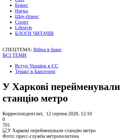
Бізнес
Наука
Шоу-бізнес
Спорт
Lifestyle
БЛОГИ ЧИТАЧІВ
СПЕЦТЕМА:
Війна в Ірані
ВСІ ТЕМИ
Вступ України в ЄС
Теракт в Барселоні
У Харкові перейменували
станцію метро
Корреспондент.net, 12 серпня 2020, 12:10
0
701
Фото: пресс-служба метрополитена