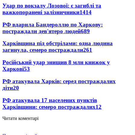
Удар по вокзалу Лозової: є загиблі та
важкопоранені залізничники
1414
РФ вдарила Бандероллю по Харкову:
постраждали дев'ятеро людей
689
Харківщина під обстрілами: одна людина
загинула, семеро постраждали
261
Російський удар знищив 8 млн книжок у
Харкові
53
РФ атакувала Харків: серед постраждалих
діти
20
РФ атакувала 17 населених пунктів
Харківщини: семеро постраждалих
12
Читати коментарі