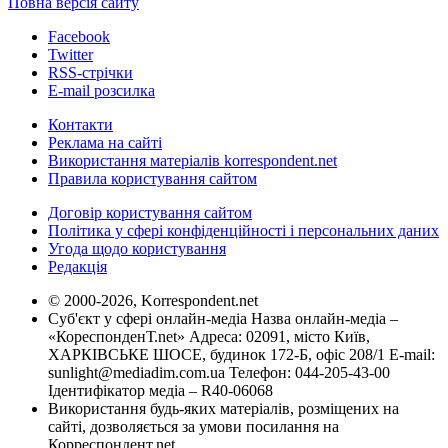
Повна версія сайту
Facebook
Twitter
RSS-стрічки
E-mail розсилка
Контакти
Реклама на сайті
Використання матеріалів korrespondent.net
Правила користування сайтом
Договір користування сайтом
Політика у сфері конфіденційності і персональних даних
Угода щодо користування
Редакція
© 2000-2026, Korrespondent.net
Суб'єкт у сфері онлайн-медіа Назва онлайн-медіа –
«КореспонденТ.net» Адреса: 02091, місто Київ,
ХАРКІВСЬКЕ ШОСЕ, будинок 172-Б, офіс 208/1 E-mail:
sunlight@mediadim.com.ua
Телефон: 044-205-43-00
Ідентифікатор медіа – R40-06068
Використання будь-яких матеріалів, розміщених на
сайті, дозволяється за умови посилання на
Корреспондент.net.