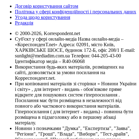
Договір користування сайтом
Політика у сфері конфіденційності і персональних даних
Угода щодо користування
Редакція
© 2000-2026, Korrespondent.net
Суб'єкт у сфері онлайн-медіа Назва онлайн-медіа –
«КореспонденТ.net» Адреса: 02091, місто Київ,
ХАРКІВСЬКЕ ШОСЕ, будинок 172-Б, офіс 208/1 E-mail:
sunlight@mediadim.com.ua
Телефон: 044-205-43-00
Ідентифікатор медіа – R40-06068
Використання будь-яких матеріалів, розміщених на
сайті, дозволяється за умови посилання на
Корреспондент.net.
При копіюванні матеріалів зі сторінки « Новини України
і світу» , для інтернет - видань - обов'язкове пряме
відкрите для пошукових систем гіперпосилання .
Посилання має бути розміщена в незалежності від
повного або часткового використання матеріалів.
Гіперпосилання ( для інтернет - видань) - повинна бути
розміщена в підзаголовку або в першому абзаці
матеріалу.
Новини з позначками "Думка", "Експертиза", "Заява",
"Регіони", "Гроші", "Влада", "Вибори", "Тест-драйв",