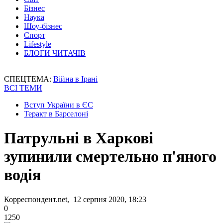
Бізнес
Наука
Шоу-бізнес
Спорт
Lifestyle
БЛОГИ ЧИТАЧІВ
СПЕЦТЕМА:
Війна в Ірані
ВСІ ТЕМИ
Вступ України в ЄС
Теракт в Барселоні
Патрульні в Харкові
зупинили смертельно п'яного
водія
Корреспондент.net, 12 серпня 2020, 18:23
0
1250