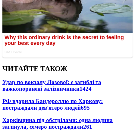
ЧИТАЙТЕ ТАКОЖ
Удар по вокзалу Лозової: є загиблі та
важкопоранені залізничники
1424
РФ вдарила Бандероллю по Харкову:
постраждали дев'ятеро людей
695
Харківщина під обстрілами: одна людина
загинула, семеро постраждали
261