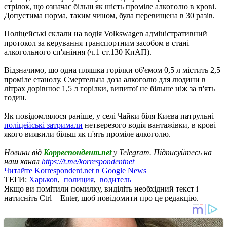
стрілок, що означає більш як шість проміле алкоголю в крові.
Допустима норма, таким чином, була перевищена в 30 разів.
Поліцейські склали на водія Volkswagen адміністративний
протокол за керування транспортним засобом в стані
алкогольного сп'яніння (ч.1 ст.130 КпАП).
Відзначимо, що одна пляшка горілки об'ємом 0,5 л містить 2,5
проміле етанолу. Смертельна доза алкоголю для людини в
літрах дорівнює 1,5 л горілки, випитої не більше ніж за п'ять
годин.
Як повідомлялося раніше, у селі Чайки біля Києва патрульні
поліцейські затримали
нетверезого водія вантажівки, в крові
якого виявили більш як п'ять проміле алкоголю.
Новини від
Корреспондент.net
у Telegram. Підписуйтесь на
наш канал
https://t.me/korrespondentnet
Читайте Korrespondent.net в Google News
ТЕГИ:
Харьков
,
полиция
,
водитель
Якщо ви помітили помилку, виділіть необхідний текст і
натисніть Ctrl + Enter, щоб повідомити про це редакцію.