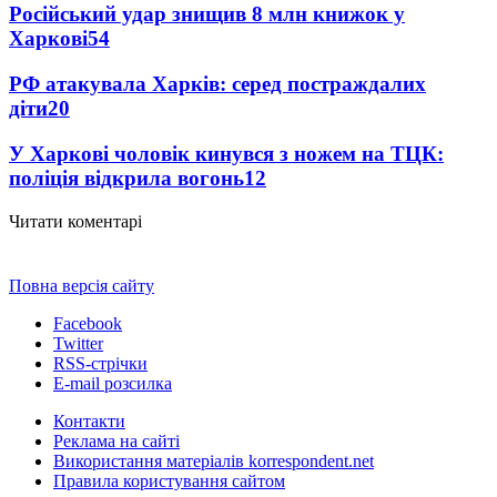
Російський удар знищив 8 млн книжок у
Харкові
54
РФ атакувала Харків: серед постраждалих
діти
20
У Харкові чоловік кинувся з ножем на ТЦК:
поліція відкрила вогонь
12
Читати коментарі
Повна версія сайту
Facebook
Twitter
RSS-стрічки
E-mail розсилка
Контакти
Реклама на сайті
Використання матеріалів korrespondent.net
Правила користування сайтом