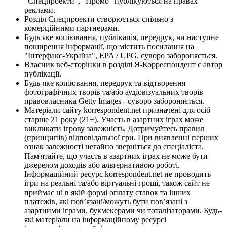
"Спецпроекти", "Промо" публікуються на правах
реклами.
Розділ Спецпроекти створюється спільно з
комерційними партнерами.
Будь яке копіювання, публікація, передрук, чи наступне
поширення інформації, що містить посилання на
"Інтерфакс-Україна", EPA / UPG, суворо забороняється.
Власник веб-сторінки в розділі Я-Корреспондент є автор
публікації.
Будь-яке копіювання, передрук та відтворення
фотографічних творів та/або аудіовізуальних творів
правовласника Getty Images - суворо забороняється.
Матеріали сайту korrespondent.net призначені для осіб
старше 21 року (21+). Участь в азартних іграх може
викликати ігрову залежність. Дотримуйтесь правил
(принципів) відповідальної гри. При виявленні перших
ознак залежності негайно зверніться до спеціаліста.
Пам'ятайте, що участь в азартних іграх не може бути
джерелом доходів або альтернативою роботі.
Інформаційний ресурс korrespondent.net не проводить
ігри на реальні та/або віртуальні гроші, також сайт не
приймає ні в якій формі оплату ставок та інших
платежів, які пов’язані/можуть бути пов’язані з
азартними іграми, букмекерами чи тоталізаторами. Будь-
які матеріали на інформаційному ресурсі