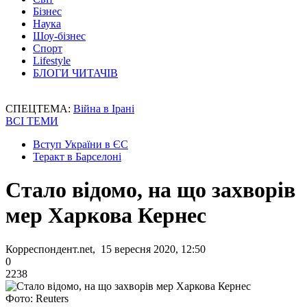
Бізнес
Наука
Шоу-бізнес
Спорт
Lifestyle
БЛОГИ ЧИТАЧІВ
СПЕЦТЕМА:
Війна в Ірані
ВСІ ТЕМИ
Вступ України в ЄС
Теракт в Барселоні
Стало відомо, на що захворів
мер Харкова Кернес
Корреспондент.net, 15 вересня 2020, 12:50
0
2238
Фото: Reuters