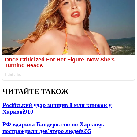
ЧИТАЙТЕ ТАКОЖ
Російський удар знищив 8 млн книжок у
Харкові
910
РФ вдарила Бандероллю по Харкову:
постраждали дев'ятеро людей
655