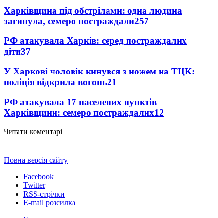
Харківщина під обстрілами: одна людина
загинула, семеро постраждали
257
РФ атакувала Харків: серед постраждалих
діти
37
У Харкові чоловік кинувся з ножем на ТЦК:
поліція відкрила вогонь
21
РФ атакувала 17 населених пунктів
Харківщини: семеро постраждалих
12
Читати коментарі
Повна версія сайту
Facebook
Twitter
RSS-стрічки
E-mail розсилка