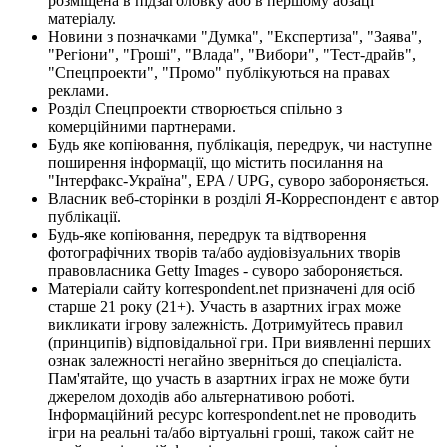
розміщена в підзаголовку або в першому абзаці
матеріалу.
Новини з позначками "Думка", "Експертиза", "Заява",
"Регіони", "Гроші", "Влада", "Вибори", "Тест-драйв",
"Спецпроекти", "Промо" публікуються на правах
реклами.
Розділ Спецпроекти створюється спільно з
комерційними партнерами.
Будь яке копіювання, публікація, передрук, чи наступне
поширення інформації, що містить посилання на
"Інтерфакс-Україна", EPA / UPG, суворо забороняється.
Власник веб-сторінки в розділі Я-Корреспондент є автор
публікації.
Будь-яке копіювання, передрук та відтворення
фотографічних творів та/або аудіовізуальних творів
правовласника Getty Images - суворо забороняється.
Матеріали сайту korrespondent.net призначені для осіб
старше 21 року (21+). Участь в азартних іграх може
викликати ігрову залежність. Дотримуйтесь правил
(принципів) відповідальної гри. При виявленні перших
ознак залежності негайно зверніться до спеціаліста.
Пам'ятайте, що участь в азартних іграх не може бути
джерелом доходів або альтернативою роботі.
Інформаційний ресурс korrespondent.net не проводить
ігри на реальні та/або віртуальні гроші, також сайт не