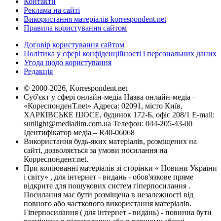
Контакти
Реклама на сайті
Використання матеріалів korrespondent.net
Правила користування сайтом
Договір користування сайтом
Політика у сфері конфіденційності і персональних даних
Угода щодо користування
Редакція
© 2000-2026, Korrespondent.net
Суб'єкт у сфері онлайн-медіа Назва онлайн-медіа –
«КореспонденТ.net» Адреса: 02091, місто Київ,
ХАРКІВСЬКЕ ШОСЕ, будинок 172-Б, офіс 208/1 E-mail:
sunlight@mediadim.com.ua
Телефон: 044-205-43-00
Ідентифікатор медіа – R40-06068
Використання будь-яких матеріалів, розміщених на
сайті, дозволяється за умови посилання на
Корреспондент.net.
При копіюванні матеріалів зі сторінки « Новини України
і світу» , для інтернет - видань - обов'язкове пряме
відкрите для пошукових систем гіперпосилання .
Посилання має бути розміщена в незалежності від
повного або часткового використання матеріалів.
Гіперпосилання ( для інтернет - видань) - повинна бути