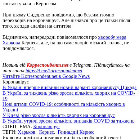
контактували з Кернесом.
При цьому Сидоренко повідомив, що безсимптомно
перехворів на коронавірус. Але дізнався про це тільки після
того, як здав аналізи на антитіла.
Відзначимо, напередодні повідомлялося про
хворобу мера
Харкова
Кернеса, але, на що саме хворіє міський голова, не
повідомлялося.
Новини від
Корреспондент.net
в Telegram. Підписуйтесь на
наш канал
https://t.me/korrespondentnet
Читайте Korrespondent.net в Google News
Коронавірус
В Україні вперше виявили новий варіант коронавірусу Цикада
В Україні за тиждень різко зросла кількість хворих на COVID-
19
Нові штами COVID-19: особливості та кількість хворих в
Україні
У Києві різко зросла кількість хворих на коронавірус
В Україні утричі зросла кількість випадків COVID за тиждень
СПЕЦТЕМА:
Коронавірус
ТЕГИ:
Харьков
,
Кернес
,
Геннадий Кернес
Якщо ви помітили помилку, виділіть необхідний текст і