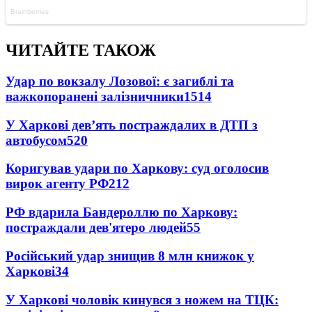
ЧИТАЙТЕ ТАКОЖ
Удар по вокзалу Лозової: є загиблі та
важкопоранені залізничники
1514
У Харкові дев’ять постраждалих в ДТП з
автобусом
520
Коригував удари по Харкову: суд оголосив
вирок агенту РФ
212
РФ вдарила Бандероллю по Харкову:
постраждали дев'ятеро людей
55
Російський удар знищив 8 млн книжок у
Харкові
34
У Харкові чоловік кинувся з ножем на ТЦК: