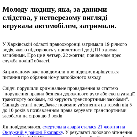
Молоду людину, яка, за даними
слідства, у нетверезому вигляді
керувала автомобілем, затримали.
У Харківській області правоохоронці затримали 19-річного
водія, якого підозрюють у причетності до ДТП з двома
загиблими. Про це в четвер, 22 жовтня, повідомляє прес-
служба поліції області.
Затриманому вже повідомили про підозру, вирішується
питання про обрання йому запобіжного заходу.
Слідчі порушили кримінальне провадження за статтею
"порушення правил безпеки дорожнього руху або експлуатації
транспорту особами, які керують транспортними засобами".
Санкція статті передбачає тюремне ув'язнення на термін від 5
до 10 років з позбавленням права керувати транспортними
засобами на строк до 3 років.
Як повідомлялося,
смертельна аварія сталася 21 жовтня на
Окружній у районі Екопарку
. У результаті лобового зіткнення