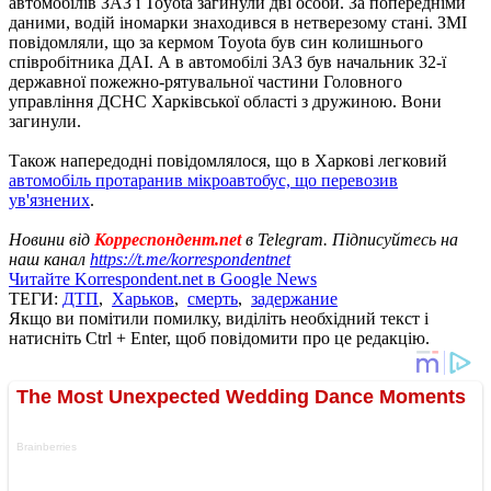
автомобілів ЗАЗ і Toyota загинули дві особи. За попередніми
даними, водій іномарки знаходився в нетверезому стані. ЗМІ
повідомляли, що за кермом Toyota був син колишнього
співробітника ДАІ. А в автомобілі ЗАЗ був начальник 32-ї
державної пожежно-рятувальної частини Головного
управління ДСНС Харківської області з дружиною. Вони
загинули.
Також напередодні повідомлялося, що в Харкові легковий
автомобіль протаранив мікроавтобус, що перевозив
ув'язнених
.
Новини від
Корреспондент.net
в Telegram. Підписуйтесь на
наш канал
https://t.me/korrespondentnet
Читайте Korrespondent.net в Google News
ТЕГИ:
ДТП
,
Харьков
,
смерть
,
задержание
Якщо ви помітили помилку, виділіть необхідний текст і
натисніть Ctrl + Enter, щоб повідомити про це редакцію.