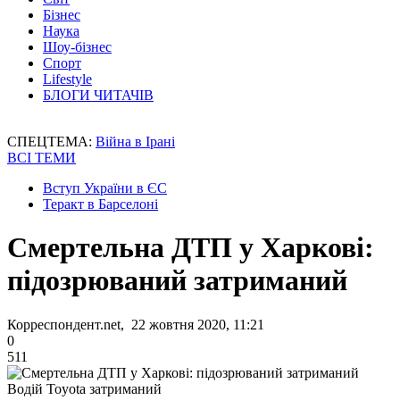
Бізнес
Наука
Шоу-бізнес
Спорт
Lifestyle
БЛОГИ ЧИТАЧІВ
СПЕЦТЕМА:
Війна в Ірані
ВСІ ТЕМИ
Вступ України в ЄС
Теракт в Барселоні
Смертельна ДТП у Харкові:
підозрюваний затриманий
Корреспондент.net, 22 жовтня 2020, 11:21
0
511
Водій Toyota затриманий