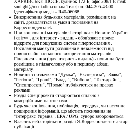
ХАРКІВСЬКЕ ШОСЕ, будинок 172-Б, офіс 208/1 E-mail:
sunlight@mediadim.com.ua
Телефон: 044-205-43-00
Ідентифікатор медіа – R40-06068
Використання будь-яких матеріалів, розміщених на
сайті, дозволяється за умови посилання на
Корреспондент.net.
При копіюванні матеріалів зі сторінки « Новини України
і світу» , для інтернет - видань - обов'язкове пряме
відкрите для пошукових систем гіперпосилання .
Посилання має бути розміщена в незалежності від
повного або часткового використання матеріалів.
Гіперпосилання ( для інтернет - видань) - повинна бути
розміщена в підзаголовку або в першому абзаці
матеріалу.
Новини з позначками "Думка", "Експертиза", "Заява",
"Регіони", "Гроші", "Влада", "Вибори", "Тест-драйв",
"Спецпроекти", "Промо" публікуються на правах
реклами.
Розділ Спецпроекти створюється спільно з
комерційними партнерами.
Будь яке копіювання, публікація, передрук, чи наступне
поширення інформації, що містить посилання на
"Інтерфакс-Україна", EPA / UPG, суворо забороняється.
Власник веб-сторінки в розділі Я-Корреспондент є автор
публікації.