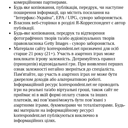
комерційними партнерами.
Будь яке копіювання, публікація, передрук, чи наступне
поширення інформації, що містить посилання на
"Інтерфакс-Україна", EPA / UPG, суворо забороняється.
Власник веб-сторінки в розділі Я-Корреспондент є автор
публікації.
Будь-яке копіювання, передрук та відтворення
фотографічних творів та/або аудіовізуальних творів
правовласника Getty Images - суворо забороняється.
Матеріали сайту korrespondent.net призначені для осіб
старше 21 року (21+). Участь в азартних іграх може
викликати ігрову залежність. Дотримуйтесь правил
(принципів) відповідальної гри. При виявленні перших
ознак залежності негайно зверніться до спеціаліста.
Пам'ятайте, що участь в азартних іграх не може бути
джерелом доходів або альтернативою роботі.
Інформаційний ресурс korrespondent.net не проводить
ігри на реальні та/або віртуальні гроші, також сайт не
приймає ні в якій формі оплату ставок та інших
платежів, які пов’язані/можуть бути пов’язані з
азартними іграми, букмекерами чи тоталізаторами. Будь-
які матеріали на інформаційному ресурсі
korrespondent.net публікуються виключно в
інформаційних цілях.