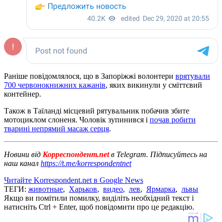
Раніше повідомлялося, що в Запоріжжі волонтери
врятували
700 червонокнижних кажанів
, яких викинули у сміттєвий
контейнер.
Також в Таїланді місцевий рятувальник побачив збите
мотоциклом слоненя. Чоловік зупинився і
почав робити
тварині непрямий масаж серця
.
Новини від
Корреспондент.net
в Telegram. Підписуйтесь на
наш канал
https://t.me/korrespondentnet
Читайте Korrespondent.net в Google News
ТЕГИ:
животные
,
Харьков
,
видео
,
лев
,
Ярмарка
,
львы
Якщо ви помітили помилку, виділіть необхідний текст і
натисніть Ctrl + Enter, щоб повідомити про це редакцію.