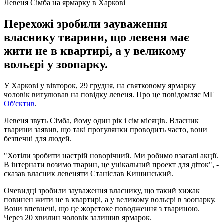
Левеня Сімба на ярмарку в Харкові
Перехожі зробили зауваження
власнику тварини, що левеня має
жити не в квартирі, а у великому
вольєрі у зоопарку.
У Харкові у вівторок, 29 грудня, на святковому ярмарку
чоловік вигулював на повідку левеня. Про це повідомляє МГ
Об'єктив
.
Левеня звуть Сімба, йому один рік і сім місяців. Власник
тварини заявив, що такі прогулянки проводить часто, вони
безпечні для людей.
"Хотіли зробити настрій новорічний. Ми робимо взагалі акції.
В інтернати возимо тварин, це унікальний проект для діток", -
сказав власник левеняти Станіслав Кишинський.
Очевидці зробили зауваження власнику, що такий хижак
повинен жити не в квартирі, а у великому вольєрі в зоопарку.
Вони впевнені, що це жорстоке поводження з твариною.
Через 20 хвилин чоловік залишив ярмарок.