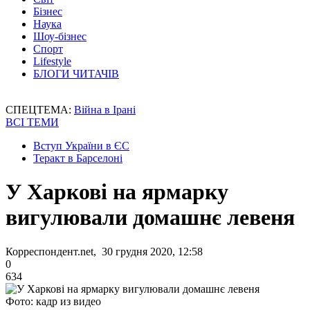
Бізнес
Наука
Шоу-бізнес
Спорт
Lifestyle
БЛОГИ ЧИТАЧІВ
СПЕЦТЕМА:
Війна в Ірані
ВСІ ТЕМИ
Вступ України в ЄС
Теракт в Барселоні
У Харкові на ярмарку
вигулювали домашнє левеня
Корреспондент.net, 30 грудня 2020, 12:58
0
634
Фото: кадр из видео