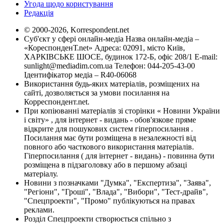
Угода щодо користування
Редакція
© 2000-2026, Korrespondent.net
Суб'єкт у сфері онлайн-медіа Назва онлайн-медіа –
«КореспонденТ.net» Адреса: 02091, місто Київ,
ХАРКІВСЬКЕ ШОСЕ, будинок 172-Б, офіс 208/1 E-mail:
sunlight@mediadim.com.ua
Телефон: 044-205-43-00
Ідентифікатор медіа – R40-06068
Використання будь-яких матеріалів, розміщених на
сайті, дозволяється за умови посилання на
Корреспондент.net.
При копіюванні матеріалів зі сторінки « Новини України
і світу» , для інтернет - видань - обов'язкове пряме
відкрите для пошукових систем гіперпосилання .
Посилання має бути розміщена в незалежності від
повного або часткового використання матеріалів.
Гіперпосилання ( для інтернет - видань) - повинна бути
розміщена в підзаголовку або в першому абзаці
матеріалу.
Новини з позначками "Думка", "Експертиза", "Заява",
"Регіони", "Гроші", "Влада", "Вибори", "Тест-драйв",
"Спецпроекти", "Промо" публікуються на правах
реклами.
Розділ Спецпроекти створюється спільно з