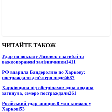
ЧИТАЙТЕ ТАКОЖ
Удар по вокзалу Лозової: є загиблі та
важкопоранені залізничники
1411
РФ вдарила Бандероллю по Харкову:
постраждали дев'ятеро людей
687
Харківщина під обстрілами: одна людина
загинула, семеро постраждали
261
Російський удар знищив 8 млн книжок у
Харкові
53