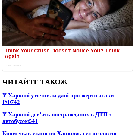
ЧИТАЙТЕ ТАКОЖ
У Харкові уточнили дані про жертв атаки
РФ
742
У Харкові дев’ять постраждалих в ДТП з
автобусом
541
Коригував удари по Харкову: суд оголосив