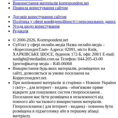
Використання матеріалів korrespondent.net
Правила користування сайтом
Договір користування сайтом
Політика у сфері конфіденційності і персональних даних
Угода щодо користування
Редакція
© 2000-2026, Korrespondent.net
Суб'єкт у сфері онлайн-медіа Назва онлайн-медіа –
«КореспонденТ.net» Адреса: 02091, місто Київ,
ХАРКІВСЬКЕ ШОСЕ, будинок 172-Б, офіс 208/1 E-mail:
sunlight@mediadim.com.ua
Телефон: 044-205-43-00
Ідентифікатор медіа – R40-06068
Використання будь-яких матеріалів, розміщених на
сайті, дозволяється за умови посилання на
Корреспондент.net.
При копіюванні матеріалів зі сторінки « Новини України
і світу» , для інтернет - видань - обов'язкове пряме
відкрите для пошукових систем гіперпосилання .
Посилання має бути розміщена в незалежності від
повного або часткового використання матеріалів.
Гіперпосилання ( для інтернет - видань) - повинна бути
розміщена в підзаголовку або в першому абзаці
матеріалу.