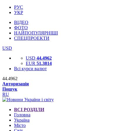
РУС
УКР
ВІДЕО
ФОТО
НАЙПОПУЛЯРНІШІ
СПЕЦПРОЕКТИ
USD
USD
44.4962
EUR
51.3814
Всі курси валют
44.4962
Авторизація
Пошук
RU
ВСІ РОЗДІЛИ
Головна
Україна
Місто
Світ