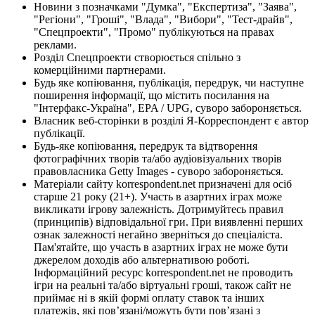
Новини з позначками "Думка", "Експертиза", "Заява",
"Регіони", "Гроші", "Влада", "Вибори", "Тест-драйв",
"Спецпроекти", "Промо" публікуються на правах
реклами.
Розділ Спецпроекти створюється спільно з
комерційними партнерами.
Будь яке копіювання, публікація, передрук, чи наступне
поширення інформації, що містить посилання на
"Інтерфакс-Україна", EPA / UPG, суворо забороняється.
Власник веб-сторінки в розділі Я-Корреспондент є автор
публікації.
Будь-яке копіювання, передрук та відтворення
фотографічних творів та/або аудіовізуальних творів
правовласника Getty Images - суворо забороняється.
Матеріали сайту korrespondent.net призначені для осіб
старше 21 року (21+). Участь в азартних іграх може
викликати ігрову залежність. Дотримуйтесь правил
(принципів) відповідальної гри. При виявленні перших
ознак залежності негайно зверніться до спеціаліста.
Пам'ятайте, що участь в азартних іграх не може бути
джерелом доходів або альтернативою роботі.
Інформаційний ресурс korrespondent.net не проводить
ігри на реальні та/або віртуальні гроші, також сайт не
приймає ні в якій формі оплату ставок та інших
платежів, які пов’язані/можуть бути пов’язані з