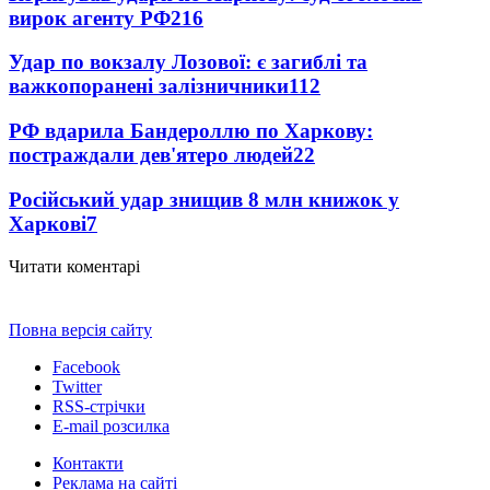
вирок агенту РФ
216
Удар по вокзалу Лозової: є загиблі та
важкопоранені залізничники
112
РФ вдарила Бандероллю по Харкову:
постраждали дев'ятеро людей
22
Російський удар знищив 8 млн книжок у
Харкові
7
Читати коментарі
Повна версія сайту
Facebook
Twitter
RSS-стрічки
E-mail розсилка
Контакти
Реклама на сайті